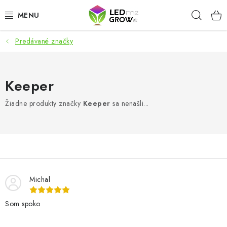
Prejsť
Hľad
na
obsah
Predávané značky
AKCIE
LED OSVETLENIE PRE RASTLINY
Keeper
PESTOVATEĽSKÉ POTREBY
Žiadne produkty značky
Keeper
sa nenašli...
PRE AKVÁRIA
MICROGREENS
SMART GARDEN
Michal
Som spoko
Hodnotenie obchodu
O nákupu
Blog
Obchodné podmienky
Predávané značky
Kontakt