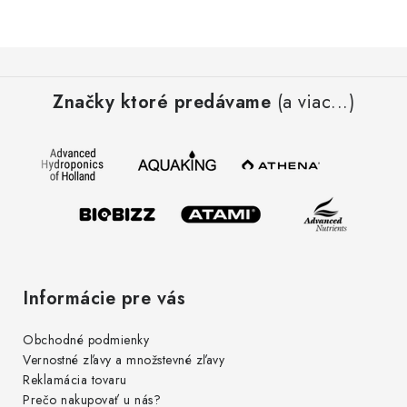
Podmienky o ochrane osobných údajov
Z
á
Značky ktoré predávame
(a viac...)
p
ä
t
i
e
Informácie pre vás
Obchodné podmienky
Vernostné zľavy a množstevné zľavy
Reklamácia tovaru
Prečo nakupovať u nás?