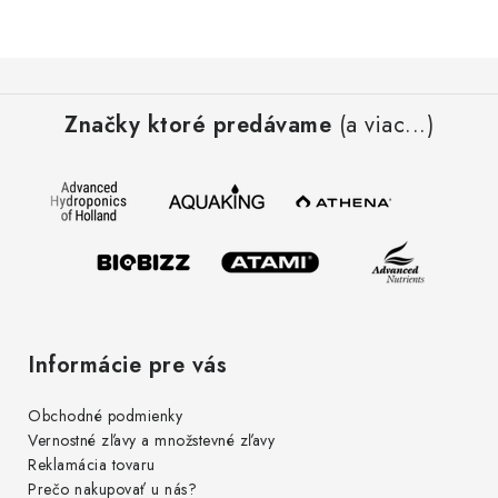
Podmienky o ochrane osobných údajov
Z
á
Značky ktoré predávame
(a viac...)
p
ä
t
i
e
Informácie pre vás
Obchodné podmienky
Vernostné zľavy a množstevné zľavy
Reklamácia tovaru
Prečo nakupovať u nás?