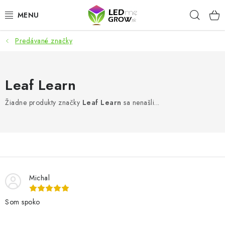
Prejsť
Hľad
na
obsah
Predávané značky
AKCIE
LED OSVETLENIE PRE RASTLINY
Leaf Learn
PESTOVATEĽSKÉ POTREBY
Žiadne produkty značky
Leaf Learn
sa nenašli...
PRE AKVÁRIA
MICROGREENS
SMART GARDEN
Michal
Som spoko
Hodnotenie obchodu
O nákupu
Blog
Obchodné podmienky
Predávané značky
Kontakt