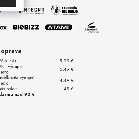
oprava
PS kuriér
5,99 €
PS - výdajné
5,49 €
iesto
ásielkovňa výdajné
4,49 €
iesto
eis paleta
49 €
darma nad 90 €