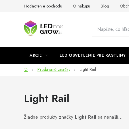
Prejsť
Hodnotenie obchodu
O nákupu
Blog
Obch
na
obsah
AKCIE
LED OSVETLENIE PRE RASTLINY
Domov
Predávané značky
Light Rail
Light Rail
Žiadne produkty značky
Light Rail
sa nenašli...