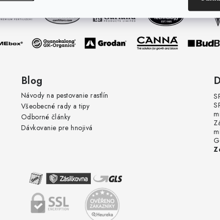
Blog
D
Návody na pestovanie rastlín
S
S
Všeobecné rady a tipy
m
Odborné články
Z
Dávkovanie pre hnojivá
m
G
Z