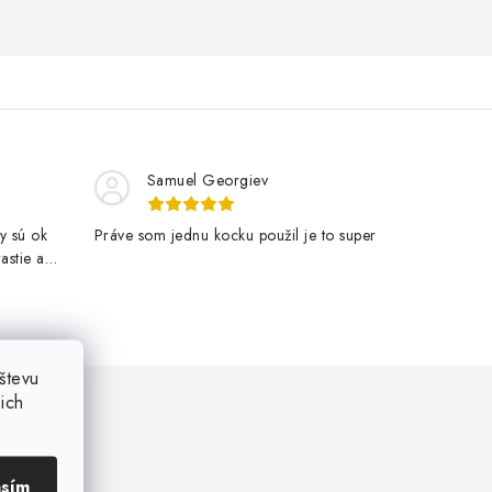
Samuel Georgiev
y sú ok
Práve som jednu kocku použil je to super
astie a
števu
ich
asím