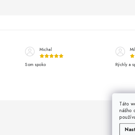
Michal
Mi
Som spoko
Rýchly a s
Z
Táto w
nášho o
á
použív
p
Nas