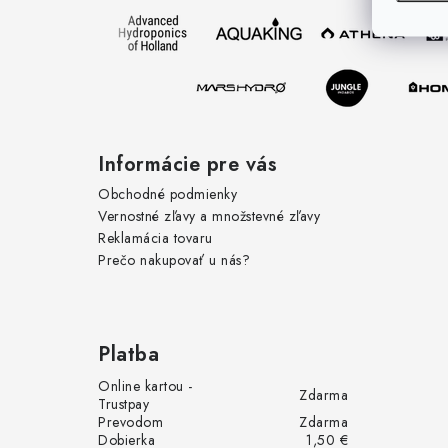
ä
t
i
e
Informácie pre vás
Obchodné podmienky
Vernostné zľavy a množstevné zľavy
Reklamácia tovaru
Prečo nakupovať u nás?
Platba
Online kartou -
Zdarma
Trustpay
Prevodom
Zdarma
Dobierka
1,50 €