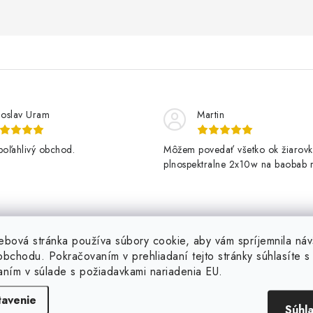
loslav Uram
Martin
poľahlivý obchod.
Môžem povedať všetko ok žiarovk
plnospektralne 2x10w na baobab r
kvitne krásne
ebová stránka používa súbory cookie, aby vám spríjemnila náv
bchodu. Pokračovaním v prehliadaní tejto stránky súhlasíte s 
aním v súlade s požiadavkami nariadenia EU.
Značky ktoré predávame
(a viac...)
tavenie
Súhl