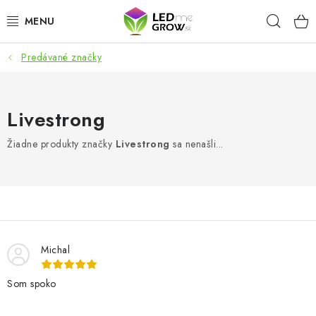
Prejsť
Hľad
na
obsah
Predávané značky
AKCIE
LED OSVETLENIE PRE RASTLINY
Livestrong
PESTOVATEĽSKÉ POTREBY
Žiadne produkty značky
Livestrong
sa nenašli...
PRE AKVÁRIA
MICROGREENS
SMART GARDEN
Michal
Som spoko
Hodnotenie obchodu
O nákupu
Blog
Obchodné podmienky
Predávané značky
Kontakt