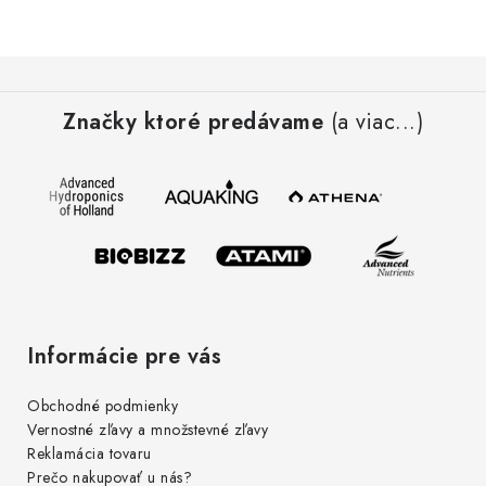
Podmienky o ochrane osobných údajov
Z
á
Značky ktoré predávame
(a viac...)
p
ä
t
i
e
Informácie pre vás
Obchodné podmienky
Vernostné zľavy a množstevné zľavy
Reklamácia tovaru
Prečo nakupovať u nás?