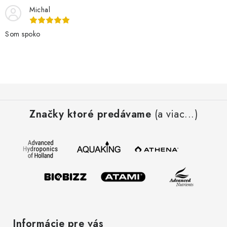
l
Michal
á
d
Som spoko
a
c
i
e
Z
p
á
r
Značky ktoré predávame
(a viac...)
p
v
ä
k
t
y
i
v
e
ý
p
i
s
Informácie pre vás