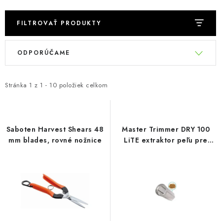
Podmienky o ochrane osobných údajov
FILTROVAŤ PRODUKTY
V
R
ODPORÚČAME
ý
a
p
d
i
e
Stránka
1
z
1
-
10
položiek celkom
s
n
p
i
r
e
Saboten Harvest Shears 48
Master Trimmer DRY 100
o
p
mm blades, rovné nožnice
LiTE extraktor peľu pre
strihač
d
r
u
o
k
d
t
u
o
k