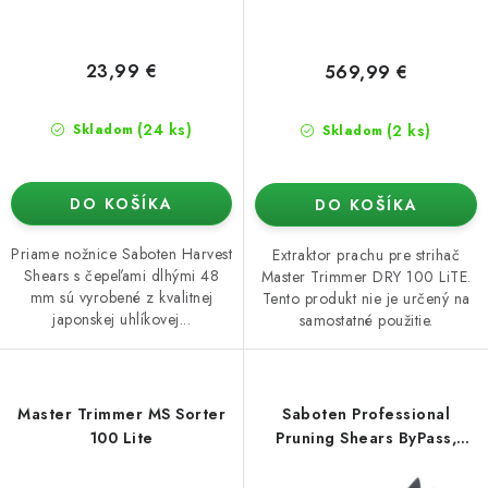
v
t
o
v
23,99 €
569,99 €
(24 ks)
(2 ks)
Skladom
Skladom
DO KOŠÍKA
DO KOŠÍKA
Priame nožnice Saboten Harvest
Extraktor prachu pre strihač
Shears s čepeľami dlhými 48
Master Trimmer DRY 100 LiTE.
mm sú vyrobené z kvalitnej
Tento produkt nie je určený na
japonskej uhlíkovej...
samostatné použitie.
Master Trimmer MS Sorter
Saboten Professional
100 Lite
Pruning Shears ByPass,
nožnice