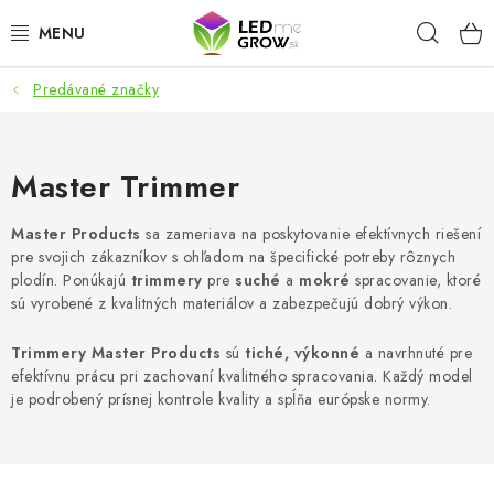
Prejsť
Hľad
na
obsah
Predávané značky
AKCIE
LED OSVETLENIE PRE RASTLINY
Master Trimmer
PESTOVATEĽSKÉ POTREBY
Master Products
sa zameriava na poskytovanie efektívnych riešení
pre svojich zákazníkov s ohľadom na špecifické potreby rôznych
PRE AKVÁRIA
plodín. Ponúkajú
trimmery
pre
suché
a
mokré
spracovanie, ktoré
sú vyrobené z kvalitných materiálov a zabezpečujú dobrý výkon.
MICROGREENS
Trimmery Master Products
sú
tiché, výkonné
a navrhnuté pre
efektívnu prácu pri zachovaní kvalitného spracovania. Každý model
SMART GARDEN
je podrobený prísnej kontrole kvality a spĺňa európske normy.
Hodnotenie obchodu
O nákupu
Blog
Obchodné podmienky
Predávané značky
Kontakt