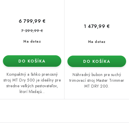
6 799,99 €
1 479,99 €
7 299,99 €
Na dotaz
Na dotaz
DO KOŠÍKA
DO KOŠÍKA
Kompaktný a ľahko prenosný
Náhradný bubon pre suchý
stroj MT Dry 500 je ideálny pre
trimovací stroj Master Trimmer
stredne veľkých pestovateľov,
MT DRY 200.
ktorí hľadajú...
O
v