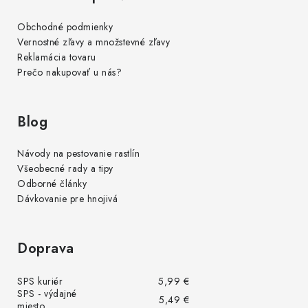
u
Obchodné podmienky
Vernostné zľavy a množstevné zľavy
Reklamácia tovaru
Prečo nakupovať u nás?
Blog
Návody na pestovanie rastlín
Všeobecné rady a tipy
Odborné články
Dávkovanie pre hnojivá
Doprava
SPS kuriér
5,99 €
SPS - výdajné
5,49 €
miesto