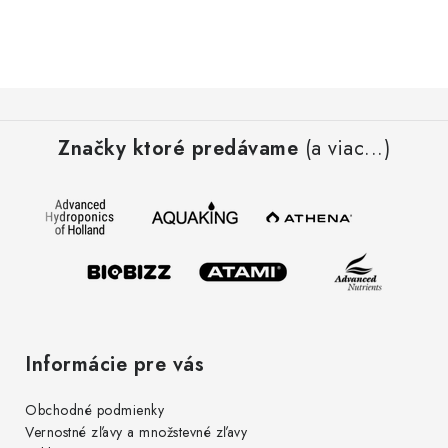
a
c
i
e
Z
p
á
r
Značky ktoré predávame
(a viac...)
p
v
ä
k
t
y
i
v
e
ý
p
i
s
Informácie pre vás
u
Obchodné podmienky
Vernostné zľavy a množstevné zľavy