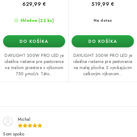
629,99 €
519,99 €
(23 ks)
Skladom
Na dotaz
DO KOŠÍKA
DO KOŠÍKA
DAYLIGHT 300W PRO LED je
DAYLIGHT 300W PRO LED je
ideálne riešenie pre pestovanie
ideálne riešenie pre pestovanie
na malom priestore s výkonom
na malej ploche. S vynikajúcim
750 µmol/s. Táto...
celkovým výkonom...
O
v
l
Michal
á
d
Som spoko