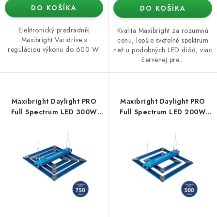
DO KOŠÍKA
DO KOŠÍKA
Elektronický predradník
Kvalita Maxibright za rozumnú
Maxibright Varidrive s
cenu, lepšie svetelné spektrum
reguláciou výkonu do 600 W.
než u podobných LED diód, viac
červenej pre...
Maxibright Daylight PRO
Maxibright Daylight PRO
Full Spectrum LED 300W
Full Spectrum LED 200W
2.5 umol/J
2.5 umol/J