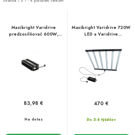
i
e
Stránka
1
z
1
-
4
položiek celkom
Podmienky o ochrane osobných údajov
s
n
p
i
r
e
Maxibright Varidrive
Maxibright Varidrive 720W
o
p
predzosilňovač 600W,
LED a Varidrive
240V
predzosilňovač
d
r
u
o
k
d
t
u
o
k
v
t
o
v
83,98 €
470 €
Na dotaz
Do 3-4 týždňov