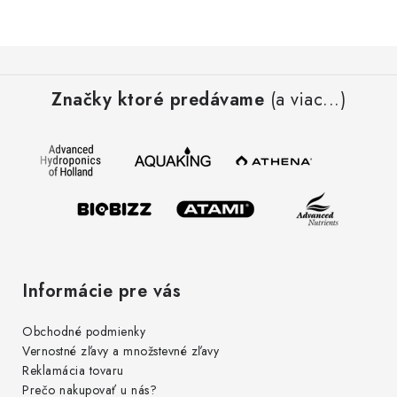
Podmienky o ochrane osobných údajov
Z
á
Značky ktoré predávame
(a viac...)
p
ä
t
i
e
Informácie pre vás
Obchodné podmienky
Vernostné zľavy a množstevné zľavy
Reklamácia tovaru
Prečo nakupovať u nás?