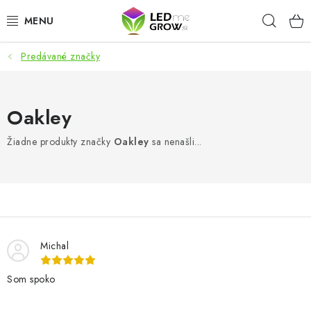
Prejsť
Hľad
na
obsah
Predávané značky
AKCIE
LED OSVETLENIE PRE RASTLINY
Oakley
PESTOVATEĽSKÉ POTREBY
Žiadne produkty značky
Oakley
sa nenašli...
PRE AKVÁRIA
MICROGREENS
SMART GARDEN
Michal
Som spoko
Hodnotenie obchodu
O nákupu
Blog
Obchodné podmienky
Predávané značky
Kontakt