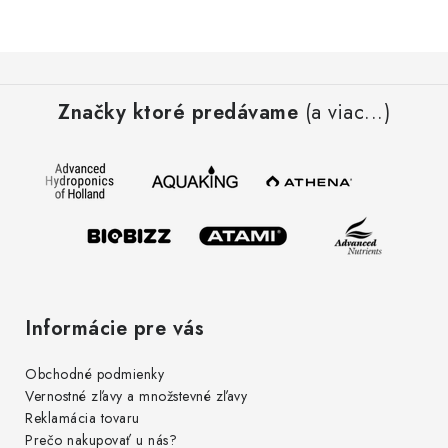
Podmienky o ochrane osobných údajov
Z
á
Značky ktoré predávame
(a viac...)
p
ä
t
i
e
Informácie pre vás
Obchodné podmienky
Vernostné zľavy a množstevné zľavy
Reklamácia tovaru
Prečo nakupovať u nás?