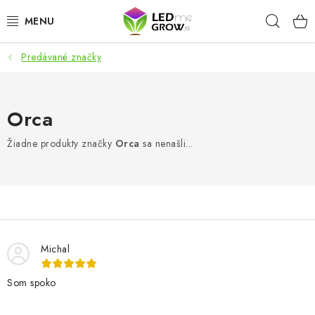
Prejsť
Hľad
na
obsah
Predávané značky
AKCIE
LED OSVETLENIE PRE RASTLINY
Orca
PESTOVATEĽSKÉ POTREBY
Žiadne produkty značky
Orca
sa nenašli...
PRE AKVÁRIA
MICROGREENS
SMART GARDEN
Michal
Som spoko
Hodnotenie obchodu
O nákupu
Blog
Obchodné podmienky
Predávané značky
Kontakt