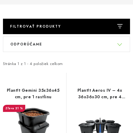
Podmienky o ochrane osobných údajov
FILTROVAŤ PRODUKTY
V
R
ODPORÚČAME
ý
a
p
d
i
e
Stránka
1
z
1
-
4
položiek celkom
s
n
p
i
r
e
Plant!t Gemini 35x36x45
Plant!t Aeros IV – 4x
o
p
cm, pre 1 rastlinu
36x36x30 cm, pre 4
rastliny
d
r
21 %
u
o
k
d
t
u