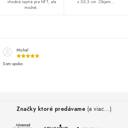
vhodná najmä pre NFT, ale
x 30,3 cm. Objem:...
možné...
O
v
l
Michal
á
d
Som spoko
a
c
i
e
Z
p
á
r
Značky ktoré predávame
(a viac...)
p
v
ä
k
t