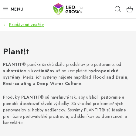
Prejsť
Hľad
na
obsah
Predávané značky
AKCIE
LED OSVETLENIE PRE RASTLINY
Plant!t
PESTOVATEĽSKÉ POTREBY
PLANT!T®
ponúka širokú škálu produktov pre pestovanie, od
substrátov
a
kvetináčov
až po kompletné
hydroponické
PRE AKVÁRIA
systémy
. Medzi ich systémy nájdete napríklad
Flood and Drain
,
Recirculating
a
Deep Water Culture
.
MICROGREENS
Produkty
PLANT!T®
sú navrhnuté tak, aby uľahčili pestovanie a
pomohli dosahovať skvelé výsledky. Sú vhodné pre komerčných
SMART GARDEN
pestovateľov aj hobby nadšencov. Systémy PLANT!T® sú ideálne
pre rôzne pestovateľské prostredia, od skleníkov po domácnosti a
Hodnotenie obchodu
O nákupu
Blog
kancelárie.
Obchodné podmienky
Predávané značky
Kontakt