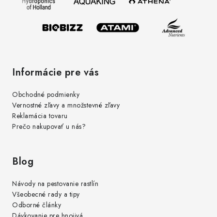
y
i
v
e
ý
p
i
s
Informácie pre vás
u
Obchodné podmienky
Vernostné zľavy a množstevné zľavy
Reklamácia tovaru
Prečo nakupovať u nás?
Blog
Návody na pestovanie rastlín
Všeobecné rady a tipy
Odborné články
Dávkovanie pre hnojivá