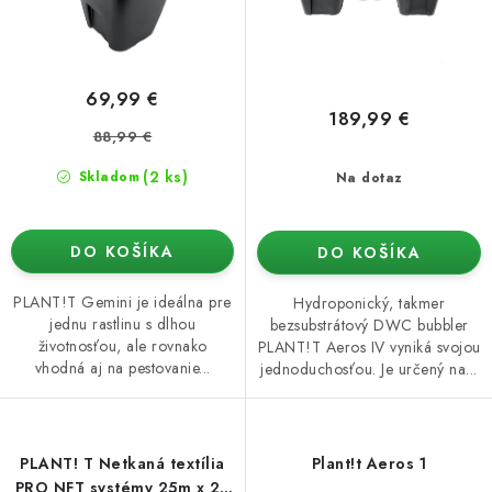
o
k
v
t
o
69,99 €
v
189,99 €
88,99 €
(2 ks)
Skladom
Na dotaz
DO KOŠÍKA
DO KOŠÍKA
PLANT!T Gemini je ideálna pre
Hydroponický, takmer
jednu rastlinu s dlhou
bezsubstrátový DWC bubbler
životnosťou, ale rovnako
PLANT!T Aeros IV vyniká svojou
vhodná aj na pestovanie...
jednoduchosťou. Je určený na...
PLANT! T Netkaná textília
Plant!t Aeros 1
PRO NFT systémy 25m x 20