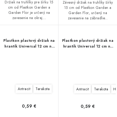
Držiak na truhlíky pre šírku 15
Závesný držiak na truhlíky šírky
cm od Plastkon Garden a
15 cm od Plastkon Garden a
Garden Flor je určený na
Garden Flor, určený na
zavesenie na okraj....
zavesenie na zábradlie...
Plastkon plastový držiak na
Plastkon plastový držiak na
hrantík Universal 12 cm na
hrantík Universal 12 cm na
rúru
hranu
Antracit
Terakota
Antracit
Terakota
H
0,59 €
0,59 €