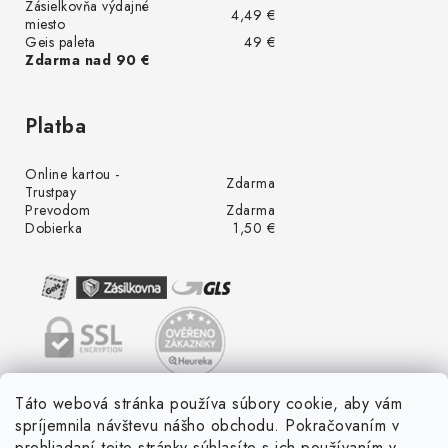
Zásielkovňa výdajné
4,49 €
miesto
Geis paleta
49 €
Zdarma nad 90 €
Platba
Online kartou -
Zdarma
Trustpay
Prevodom
Zdarma
Dobierka
1,50 €
Táto webová stránka používa súbory cookie, aby vám
spríjemnila návštevu nášho obchodu. Pokračovaním v
prehliadaní tejto stránky súhlasíte s ich používaním v