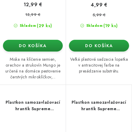
12,99 €
4,99 €
15,99 €
5,99 €
(29 ks)
(19 ks)
Skladom
Skladom
DO KOŠÍKA
DO KOŠÍKA
Miska na klíčenie semien,
Veľká plastová sadzacia lopatka
orechov a strukovín Mungo je
v antracitovej farbe na
určená na domáce pestovanie
presádzanie substrátu.
čerstvých mikroklíčkov,...
Plastkon samozavlažovací
Plastkon samozavlažovací
hrantík Supreme
hrantík Supreme
74,6x19,3x19 cm
49,5x19,3x19 cm