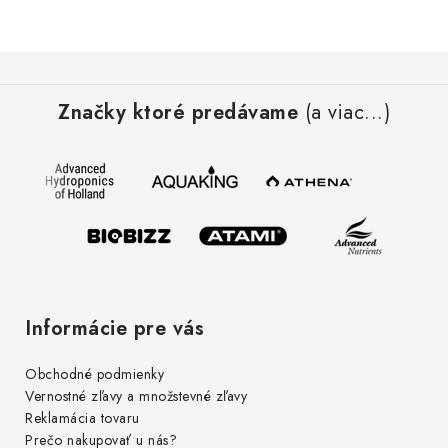
Podmienky o ochrane osobných údajov
Z
á
Značky ktoré predávame
(a viac...)
p
ä
t
i
e
Informácie pre vás
Obchodné podmienky
Vernostné zľavy a množstevné zľavy
Reklamácia tovaru
Prečo nakupovať u nás?