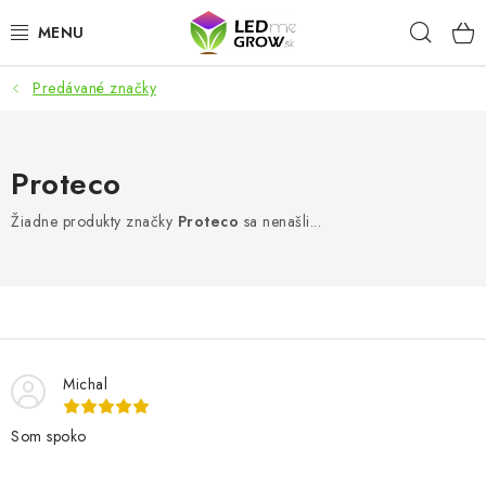
Prejsť
Hľad
na
obsah
Predávané značky
AKCIE
LED OSVETLENIE PRE RASTLINY
Proteco
PESTOVATEĽSKÉ POTREBY
Žiadne produkty značky
Proteco
sa nenašli...
PRE AKVÁRIA
MICROGREENS
SMART GARDEN
Michal
Som spoko
Hodnotenie obchodu
O nákupu
Blog
Obchodné podmienky
Predávané značky
Kontakt