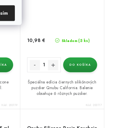
asím
10,98 €
(5 ks)
Skladom
ÍKA
DO KOŠÍKA
icone
Špeciálna edícia čiernych silikónových
l.
puzdier Qnubu California. Balenie
obsahuje 6 rôznych puzdier.
Kód:
200119
Kód:
200117