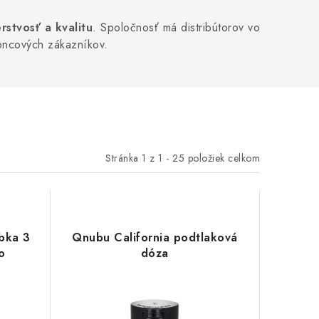
stvosť a kvalitu
. Spoločnosť má distribútorov vo
koncových zákazníkov.
Stránka
1
z
1
-
25
položiek celkom
bka 3
Qnubu California podtlaková
o
dóza