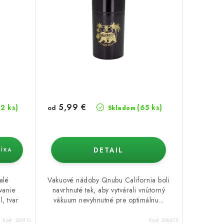
5,99 €
22 ks)
(65 ks)
od
Skladom
DETAIL
ÍKA
alé
Vakuové nádoby Qnubu California boli
vanie
navrhnuté tak, aby vytvárali vnútorný
, tvar
vákuum nevyhnutné pre optimálnu...
Kód:
200113
Kód:
200675