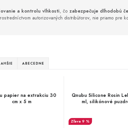
ovanie a kontrolu vlhkosti
, čo
zabezpečuje dlhodobú čer
prostredníctvom autorizovaných distribútorov, nie priamo pre 
AHŠIE
ABECEDNE
 papier na extrakciu 30
Qnubu Silicone Rosin Le
cm x 5 m
ml, silikónové puzdr
9 %