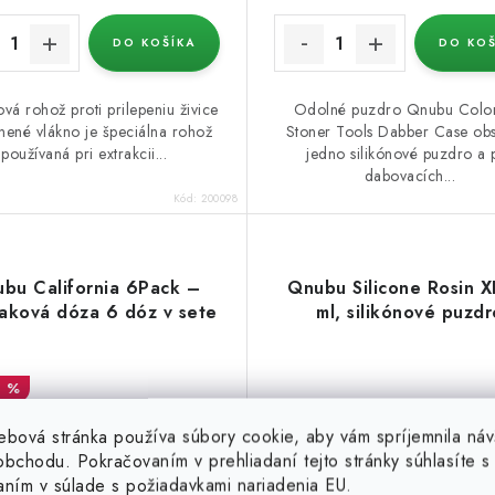
DO KOŠÍKA
DO KOŠ
ová rohož proti prilepeniu živice
Odolné puzdro Qnubu Colo
nené vlákno je špeciálna rohož
Stoner Tools Dabber Case ob
používaná pri extrakcii...
jedno silikónové puzdro a 
dabovacích...
Kód:
200098
bu California 6Pack –
Qnubu Silicone Rosin X
aková dóza 6 dóz v sete
ml, silikónové puzdr
7 %
ebová stránka používa súbory cookie, aby vám spríjemnila náv
bchodu. Pokračovaním v prehliadaní tejto stránky súhlasíte s 
aním v súlade s požiadavkami nariadenia EU.