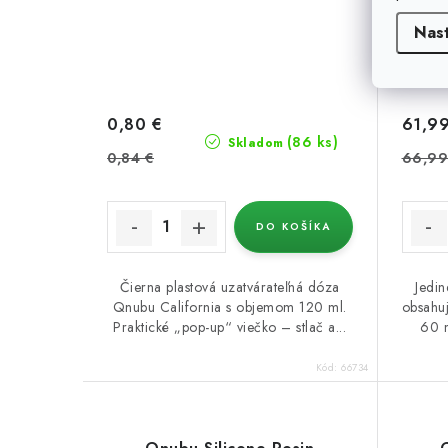
Nas
0,80 €
61,99
(86 ks)
Skladom
0,84 €
66,99
DO KOŠÍKA
Čierna plastová uzatvárateľná dóza
Jedi
Qnubu California s objemom 120 ml.
obsahu
Praktické „pop-up“ viečko – stlač a...
60 m
Kód:
66734