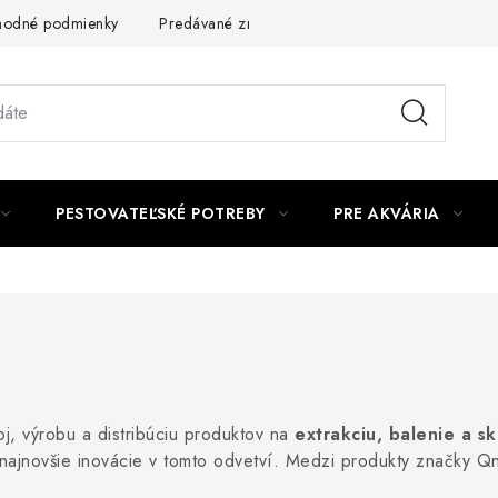
odné podmienky
Predávané značky
Kontakt
Podmienky 
PESTOVATEĽSKÉ POTREBY
PRE AKVÁRIA
j, výrobu a distribúciu produktov na
extrakciu, balenie a s
 najnovšie inovácie v tomto odvetví. Medzi produkty značky Q