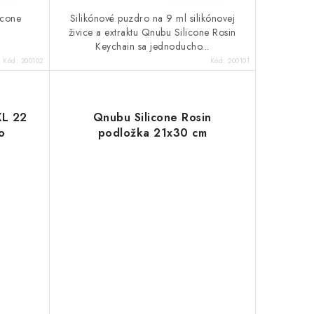
icone
Silikónové puzdro na 9 ml silikónovej
živice a extraktu Qnubu Silicone Rosin
Keychain sa jednoducho...
Kód:
200102
Kód:
200101
XL 22
Qnubu Silicone Rosin
o
podložka 21x30 cm