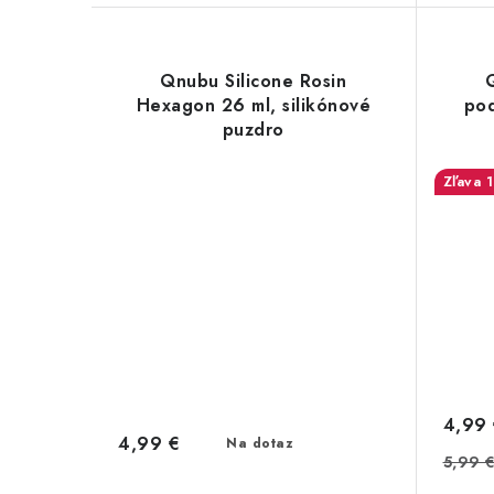
Qnubu Silicone Rosin
Hexagon 26 ml, silikónové
pod
puzdro
4,99
4,99 €
Na dotaz
5,99 