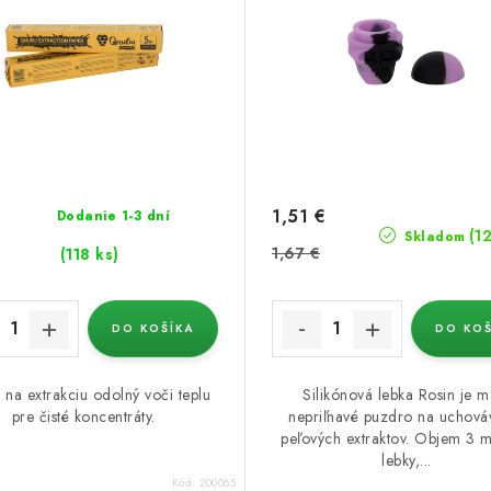
1,51 €
Dodanie 1-3 dní
(1
Skladom
1,67 €
(118 ks)
DO KOŠÍKA
DO KOŠ
 na extrakciu odolný voči teplu
Silikónová lebka Rosin je m
pre čisté koncentráty.
nepriľnavé puzdro na uchová
peľových extraktov. Objem 3 ml
lebky,...
Kód:
200065