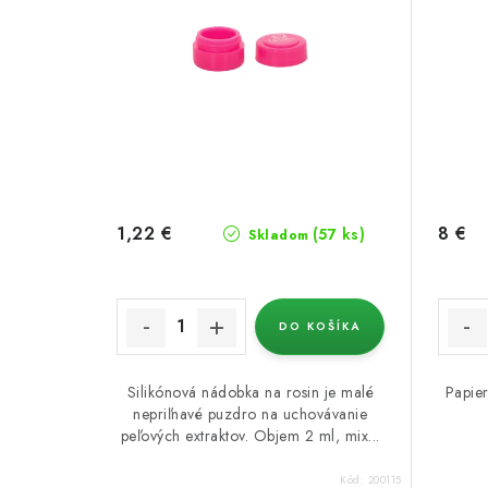
p
p
r
r
o
o
d
d
u
u
k
1,22 €
8 €
k
(57 ks)
Skladom
t
t
o
o
DO KOŠÍKA
v
v
Silikónová nádobka na rosin je malé
Papier
nepriľnavé puzdro na uchovávanie
peľových extraktov. Objem 2 ml, mix...
Kód:
200115