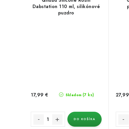
Qnubu Silicone Rosin
Dabstation 110 ml, silikónové
puzdro
17,99 €
27,99
(7 ks)
Skladom
DO KOŠÍKA