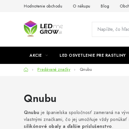
Prejsť
Hodnotenie obchodu
O nákupu
Blog
Obch
na
obsah
AKCIE
LED OSVETLENIE PRE RASTLINY
Domov
Predávané značky
Qnubu
Qnubu
Qnubu
je španielska spoločnosť zameraná na vývo
vlastnými značkami, čo jej umožňuje vždy ponúkať
silikónové obaly a ďalšie príslušenstvo
.