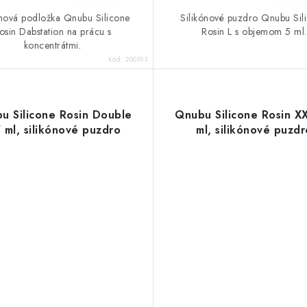
ónová podložka Qnubu Silicone
Silikónové puzdro Qnubu Sil
osin Dabstation na prácu s
Rosin L s objemom 5 ml.
koncentrátmi.
Kód:
200103
u Silicone Rosin Double
Qnubu Silicone Rosin X
7 ml, silikónové puzdro
ml, silikónové puzdr