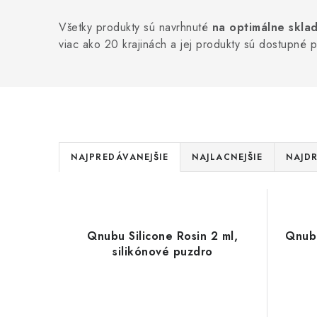
Všetky produkty sú navrhnuté
na optimálne sklad
viac ako 20 krajinách a jej produkty sú dostupné 
R
NAJPREDÁVANEJŠIE
NAJLACNEJŠIE
NAJDR
a
V
d
ý
e
Qnubu Silicone Rosin 2 ml,
Qnubu
p
silikónové puzdro
n
i
i
s
e