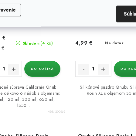
tavenie
Súhl
 €
4,99 €
(4 ks)
Na dotaz
Skladom
 €
DO KOŠÍKA
DO KOŠ
nečná súprava California Qnub
Silikónové puzdro Qnubu Sil
je celkovo 6 nádob s objemami:
Rosin XL s objemom 35 m
l, 120 ml, 300 ml, 650 ml,
1350...
Kód:
200668