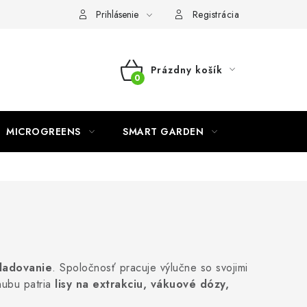
o ochrane osobných údajov
Prihlásenie
Registrácia
Prázdny košík
NÁKUPNÝ
KOŠÍK
MICROGREENS
SMART GARDEN
kladovanie
. Spoločnosť pracuje výlučne so svojimi
nubu patria
lisy na extrakciu, vákuové dózy,