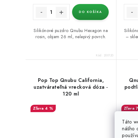
DO KOŠÍKA
Silikónové puzdro Qnubu Hexagon na
Silikón
rosin, objem 26 ml, nelepivý povrch.
– skle
Kód:
200120
Pop Top Qnubu California,
Qnu
uzatvárateľná vrecková dóza -
podtl
120 ml
4 %
Táto w
nášho o
použív