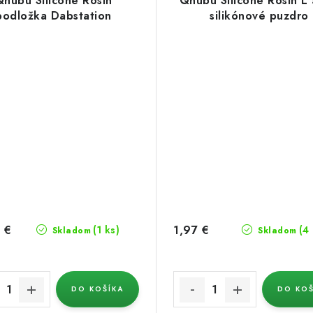
Qnubu Silicone Rosin
Qnubu Silicone Rosin L 
podložka Dabstation
silikónové puzdro
 €
1,97 €
(1 ks)
(4
Skladom
Skladom
DO KOŠÍKA
DO KOŠ