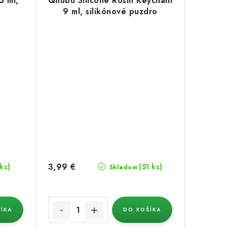
5 ml,
Qnubu Silicone Rosin Keychain
9 ml, silikónové puzdro
3,99 €
 ks)
(51 ks)
Skladom
ÍKA
DO KOŠÍKA