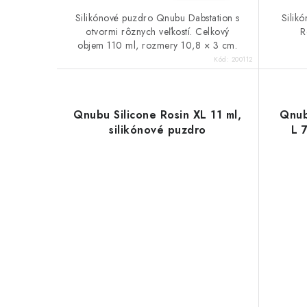
Silikónové puzdro Qnubu Dabstation s
Silik
otvormi rôznych veľkostí. Celkový
R
objem 110 ml, rozmery 10,8 × 3 cm.
Kód:
200112
Qnubu Silicone Rosin XL 11 ml,
Qnub
silikónové puzdro
L 