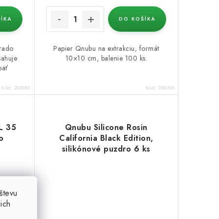
ÍKA
DO KOŠÍKA
rado
Papier Qnubu na extrakciu, formát
sahuje
10×10 cm, balenie 100 ks.
päť
Kód:
200085
Kód:
200056
L 35
Qnubu Silicone Rosin
o
California Black Edition,
silikónové puzdro 6 ks
števu
ich