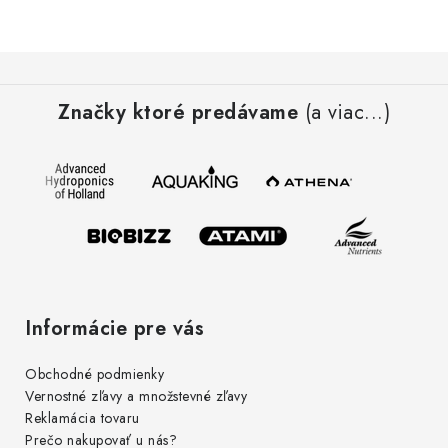
Podmienky o ochrane osobných údajov
Z
á
Značky ktoré predávame
(a viac...)
p
ä
t
i
e
Informácie pre vás
Obchodné podmienky
Vernostné zľavy a množstevné zľavy
Reklamácia tovaru
Prečo nakupovať u nás?