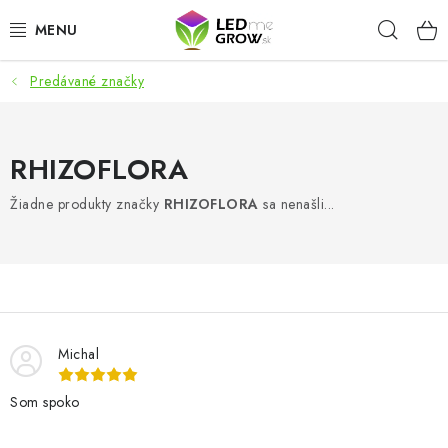
Prejsť
Hľad
na
obsah
Predávané značky
AKCIE
LED OSVETLENIE PRE RASTLINY
RHIZOFLORA
PESTOVATEĽSKÉ POTREBY
Žiadne produkty značky
RHIZOFLORA
sa nenašli...
PRE AKVÁRIA
MICROGREENS
SMART GARDEN
Michal
Som spoko
Hodnotenie obchodu
O nákupu
Blog
Obchodné podmienky
Predávané značky
Kontakt