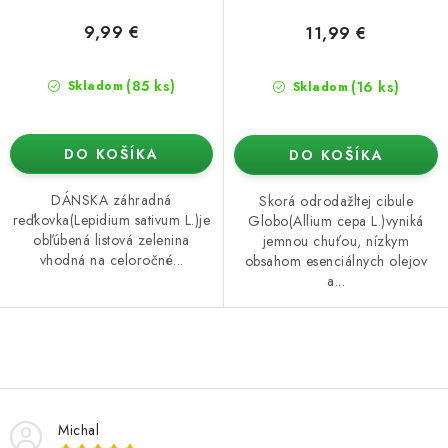
9,99 €
11,99 €
(85 ks)
(16 ks)
Skladom
Skladom
DO KOŠÍKA
DO KOŠÍKA
DÁNSKA záhradná
Skorá odrodažltej cibule
reďkovka(Lepidium sativum L.)je
Globo(Allium cepa L.)vyniká
obľúbená listová zelenina
jemnou chuťou, nízkym
vhodná na celoročné...
obsahom esenciálnych olejov
a...
O
v
l
Michal
á