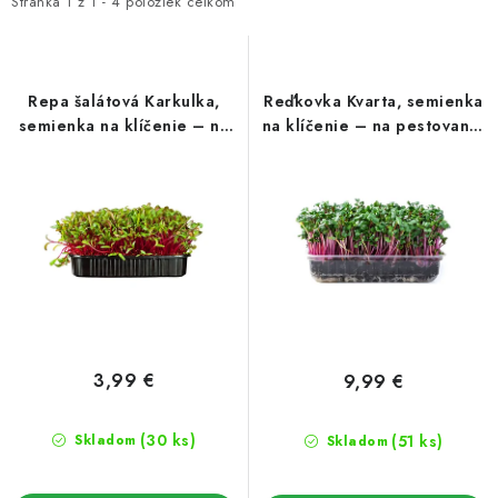
i
e
Stránka
1
z
1
-
4
položiek celkom
Podmienky o ochrane osobných údajov
s
n
p
i
r
e
Repa šalátová Karkulka,
Reďkovka Kvarta, semienka
o
p
semienka na klíčenie – na
na klíčenie – na pestovanie
pestovanie microgreens,
microgreens, 100 g
d
r
100 g
u
o
k
d
t
u
o
k
v
t
o
v
3,99 €
9,99 €
(30 ks)
(51 ks)
Skladom
Skladom