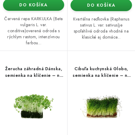
DO KOŠÍKA
DO KOŠÍKA
Červená repa KARKULKA (Beta
Kvartálna reďkovka (Raphanus
vulgaris L. var.
sativus L. var. sativus)je
conditiva)overená odroda s
spoľahlivá odroda vhodná na
rýchlym rastom, intenzívnou
klasické aj domáce...
farbou...
Žerucha záhradná Dánska,
Cibuľa kuchynská Globo,
semienka na klíčenie – na
semienka na klíčenie – na
pestovanie microgreens,
pestovanie microgreens,
100 g
100 g