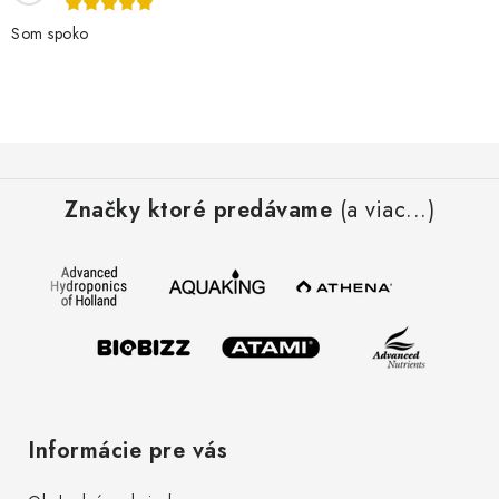
d
Som spoko
a
c
i
e
Z
p
á
r
Značky ktoré predávame
(a viac...)
p
v
ä
k
t
y
i
v
e
ý
p
i
s
Informácie pre vás
u