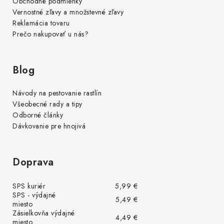
Obchodné podmienky
Vernostné zľavy a množstevné zľavy
Reklamácia tovaru
Prečo nakupovať u nás?
Blog
Návody na pestovanie rastlín
Všeobecné rady a tipy
Odborné články
Dávkovanie pre hnojivá
Doprava
SPS kuriér
5,99 €
SPS - výdajné
5,49 €
miesto
Zásielkovňa výdajné
4,49 €
miesto