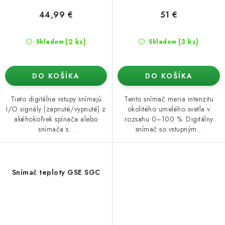
44,99 €
51 €
(2 ks)
(3 ks)
Skladom
Skladom
DO KOŠÍKA
DO KOŠÍKA
Tieto digitálne vstupy snímajú
Tento snímač meria intenzitu
I/O signály (zapnuté/vypnuté) z
okolitého umelého svetla v
akéhokoľvek spínača alebo
rozsahu 0–100 %. Digitálny
snímača s...
snímač so vstupným...
Snímač teploty GSE SGC