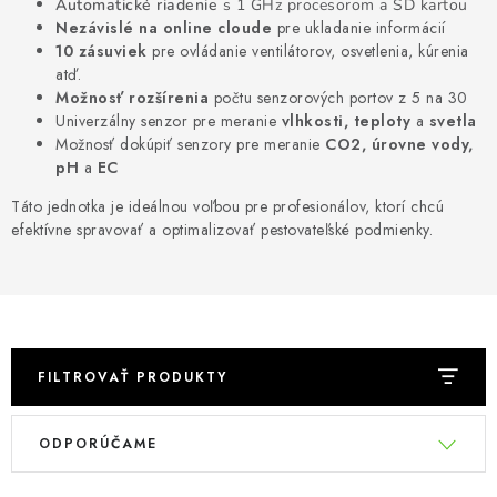
Automatické riadenie
s 1 GHz procesorom a SD kartou
Podmienky o ochrane osobných údajov
Nezávislé na online cloude
pre ukladanie informácií
10 zásuviek
pre ovládanie ventilátorov, osvetlenia, kúrenia
atď.
Možnosť rozšírenia
počtu senzorových portov z 5 na 30
Univerzálny senzor pre meranie
vlhkosti, teploty
a
svetla
Možnosť dokúpiť senzory pre meranie
CO2, úrovne vody,
pH
a
EC
Táto jednotka je ideálnou voľbou pre profesionálov, ktorí chcú
efektívne spravovať a optimalizovať pestovateľské podmienky.
FILTROVAŤ PRODUKTY
V
R
ODPORÚČAME
ý
a
p
d