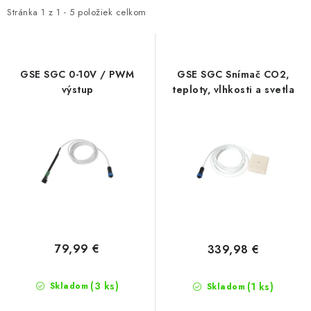
i
e
Stránka
1
z
1
-
5
položiek celkom
s
n
p
i
r
e
GSE SGC 0-10V / PWM
GSE SGC Snímač CO2,
o
p
výstup
teploty, vlhkosti a svetla
d
r
u
o
k
d
t
u
o
k
v
t
o
v
79,99 €
339,98 €
(3 ks)
(1 ks)
Skladom
Skladom