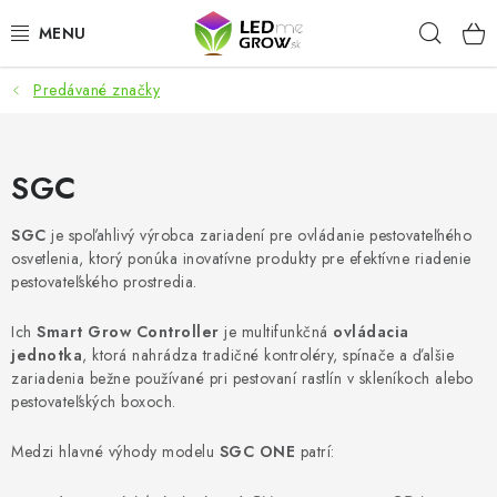
Prejsť
Hľad
na
obsah
Predávané značky
AKCIE
LED OSVETLENIE PRE RASTLINY
SGC
PESTOVATEĽSKÉ POTREBY
SGC
je spoľahlivý výrobca zariadení pre ovládanie pestovateľného
osvetlenia, ktorý ponúka inovatívne produkty pre efektívne riadenie
PRE AKVÁRIA
pestovateľského prostredia.
MICROGREENS
Ich
Smart
Grow
Controller
je multifunkčná
ovládacia
jednotka
, ktorá nahrádza tradičné kontroléry, spínače a ďalšie
zariadenia bežne používané pri pestovaní rastlín v skleníkoch alebo
SMART GARDEN
pestovateľských boxoch.
Hodnotenie obchodu
O nákupu
Blog
Medzi hlavné výhody modelu
SGC ONE
patrí:
Obchodné podmienky
Predávané značky
Kontakt