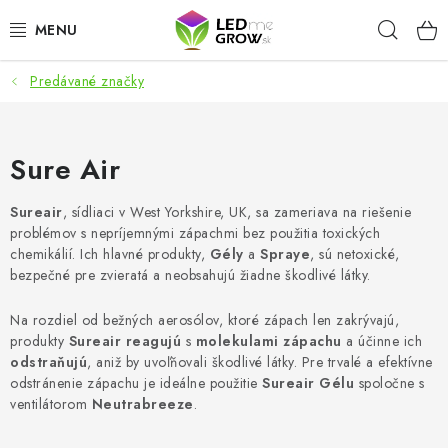
Prejsť
Hľad
na
obsah
Predávané značky
AKCIE
LED OSVETLENIE PRE RASTLINY
Sure Air
PESTOVATEĽSKÉ POTREBY
Sureair
, sídliaci v West Yorkshire, UK, sa zameriava na riešenie
problémov s nepríjemnými zápachmi bez použitia toxických
PRE AKVÁRIA
chemikálií. Ich hlavné produkty,
Gély
a
Spraye
, sú netoxické,
bezpečné pre zvieratá a neobsahujú žiadne škodlivé látky.
MICROGREENS
Na rozdiel od bežných aerosólov, ktoré zápach len zakrývajú,
produkty
Sureair
reagujú
s
molekulami
zápachu
a účinne ich
SMART GARDEN
odstraňujú
, aniž by uvoľňovali škodlivé látky. Pre trvalé a efektívne
odstránenie zápachu je ideálne použitie
Sureair
Gélu
spoločne s
Hodnotenie obchodu
O nákupu
Blog
ventilátorom
Neutrabreeze
.
Obchodné podmienky
Predávané značky
Kontakt