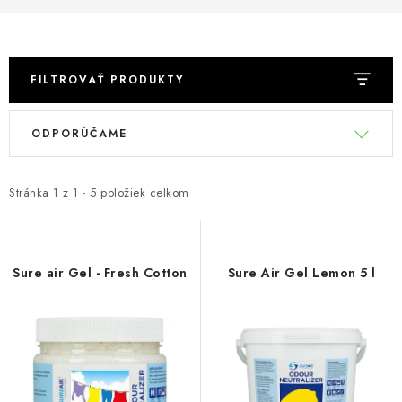
Podmienky o ochrane osobných údajov
FILTROVAŤ PRODUKTY
V
R
ODPORÚČAME
ý
a
p
d
i
e
Stránka
1
z
1
-
5
položiek celkom
s
n
p
i
r
e
Sure air Gel - Fresh Cotton
Sure Air Gel Lemon 5 l
o
p
d
r
u
o
k
d
t
u