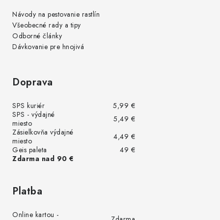
Návody na pestovanie rastlín
Všeobecné rady a tipy
Odborné články
Dávkovanie pre hnojivá
Doprava
SPS kuriér
5,99 €
SPS - výdajné
5,49 €
miesto
Zásielkovňa výdajné
4,49 €
miesto
Geis paleta
49 €
Zdarma nad 90 €
Platba
Online kartou -
Zdarma