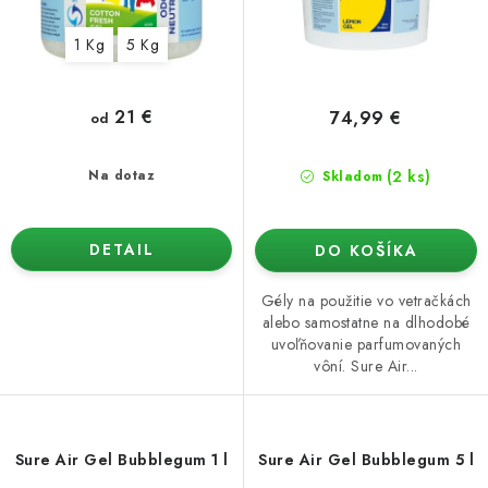
o
k
1 Kg
5 Kg
v
t
o
v
21 €
74,99 €
od
(2 ks)
Na dotaz
Skladom
DETAIL
DO KOŠÍKA
Gély na použitie vo vetračkách
alebo samostatne na dlhodobé
uvoľňovanie parfumovaných
vôní. Sure Air...
Sure Air Gel Bubblegum 1 l
Sure Air Gel Bubblegum 5 l