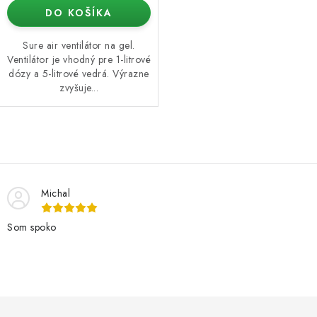
DO KOŠÍKA
Sure air ventilátor na gel.
Ventilátor je vhodný pre 1-litrové
dózy a 5-litrové vedrá. Výrazne
zvyšuje...
O
v
l
Michal
á
d
Som spoko
a
c
i
e
Z
p