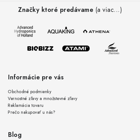
á
r
Značky ktoré predávame
(a viac...)
p
v
ä
k
t
y
i
v
e
ý
p
i
s
Informácie pre vás
u
Obchodné podmienky
Vernostné zľavy a množstevné zľavy
Reklamácia tovaru
Prečo nakupovať u nás?
Blog