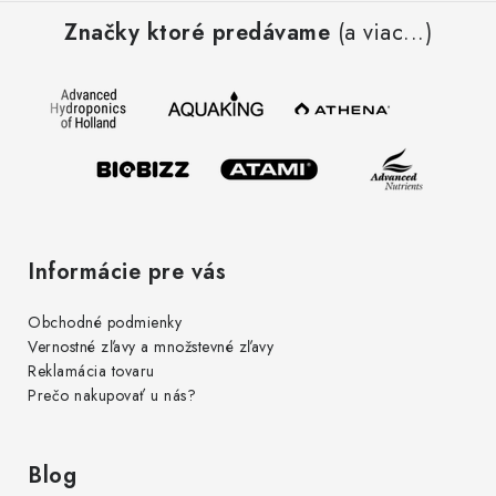
á
r
Značky ktoré predávame
(a viac...)
p
v
ä
k
t
y
i
v
e
ý
p
i
s
Informácie pre vás
u
Obchodné podmienky
Vernostné zľavy a množstevné zľavy
Reklamácia tovaru
Prečo nakupovať u nás?
Blog