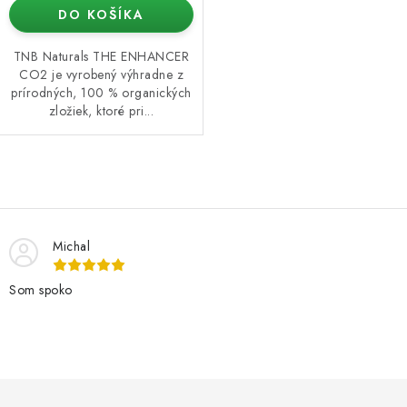
DO KOŠÍKA
TNB Naturals THE ENHANCER
CO2 je vyrobený výhradne z
prírodných, 100 % organických
zložiek, ktoré pri...
O
v
l
Michal
á
d
Som spoko
a
c
i
e
Z
p