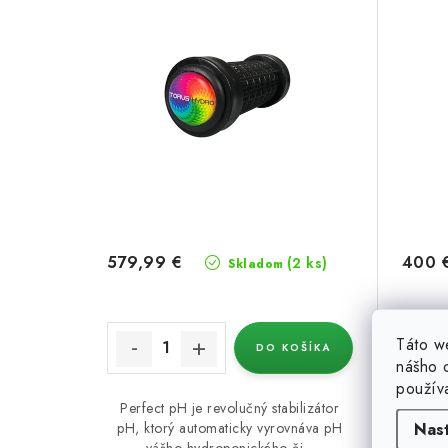
i
s
e
p
p
r
r
o
o
d
d
u
u
k
579,99 €
400 
k
(2 ks)
Skladom
t
t
o
o
Táto w
DO KOŠÍKA
nášho o
v
v
použív
Perfect pH je revolučný stabilizátor
Perfe
Nas
pH, ktorý automaticky vyrovnáva pH
pH, k
vášho hydroponického či...
v