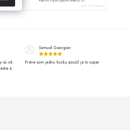
d:
PHCO0046
Kód:
PHCO0064
Samuel Georgiev
y sú ok
Práve som jednu kocku použil je to super
astie a