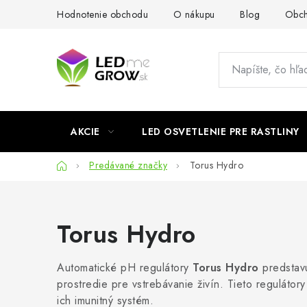
Prejsť
Hodnotenie obchodu
O nákupu
Blog
Obch
na
obsah
AKCIE
LED OSVETLENIE PRE RASTLINY
Domov
Predávané značky
Torus Hydro
Torus Hydro
Automatické pH regulátory
Torus Hydro
predstavu
prostredie pre vstrebávanie živín. Tieto regulátory
ich imunitný systém.