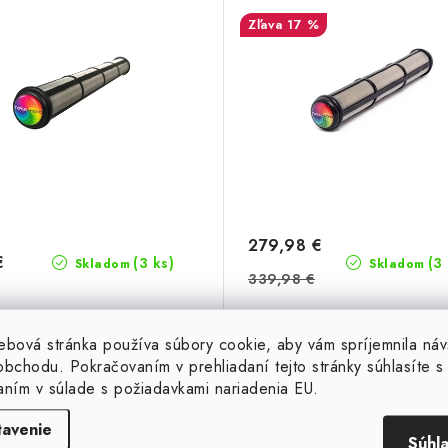
17 %
279,98 €
€
(3 ks)
(3
Skladom
Skladom
339,98 €
ebová stránka používa súbory cookie, aby vám spríjemnila náv
DO KOŠÍKA
DO KOŠ
bchodu. Pokračovaním v prehliadaní tejto stránky súhlasíte s 
aním v súlade s požiadavkami nariadenia EU.
ct pH je revolučný stabilizátor
Perfect pH je revolučný stabil
tavenie
torý automaticky vyrovnáva pH
pH, ktorý automaticky vyrovn
Súhl
ášho hydroponického či...
vášho hydroponického či.