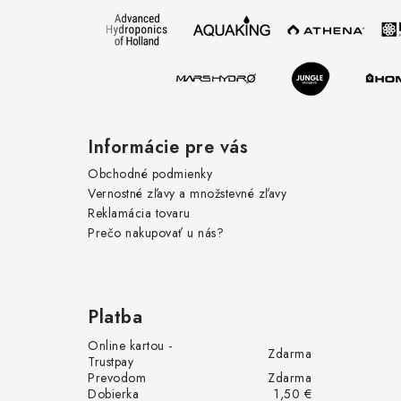
ä
v
t
k
i
y
e
v
ý
Informácie pre vás
p
Obchodné podmienky
Vernostné zľavy a množstevné zľavy
i
Reklamácia tovaru
s
Prečo nakupovať u nás?
u
Platba
Online kartou -
Zdarma
Trustpay
Prevodom
Zdarma
Dobierka
1,50 €