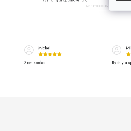
Kód:
PHCO0048
O
v
Michal
Mi
l
á
Som spoko
Rýchly a s
d
a
c
i
Z
e
á
p
p
r