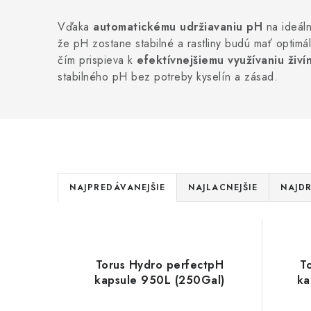
Vďaka
automatickému udržiavaniu pH
na ideáln
že pH zostane stabilné a rastliny budú mať optim
čím prispieva k
efektívnejšiemu využívaniu živín
stabilného pH bez potreby kyselín a zásad.
R
NAJPREDÁVANEJŠIE
NAJLACNEJŠIE
NAJDR
a
V
d
ý
e
Torus Hydro perfectpH
T
p
kapsule 950L (250Gal)
ka
n
i