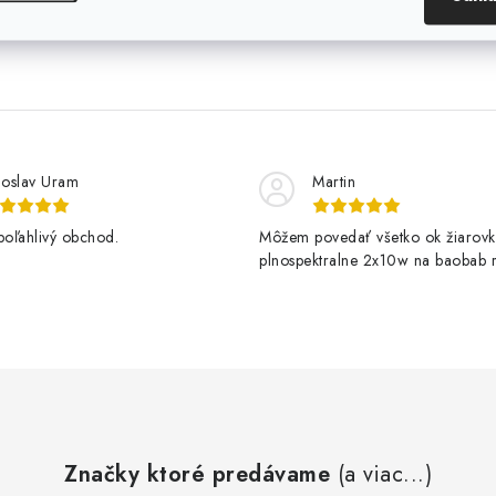
Kód:
PHCO0047
Kó
loslav Uram
Martin
poľahlivý obchod.
Môžem povedať všetko ok žiarovk
plnospektralne 2x10w na baobab r
kvitne krásne
Značky ktoré predávame
(a viac...)