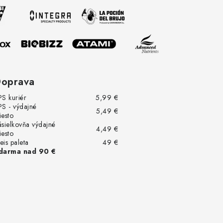
oprava
PS kuriér
5,99 €
PS - výdajné
5,49 €
iesto
ásielkovňa výdajné
4,49 €
iesto
eis paleta
49 €
darma nad 90 €