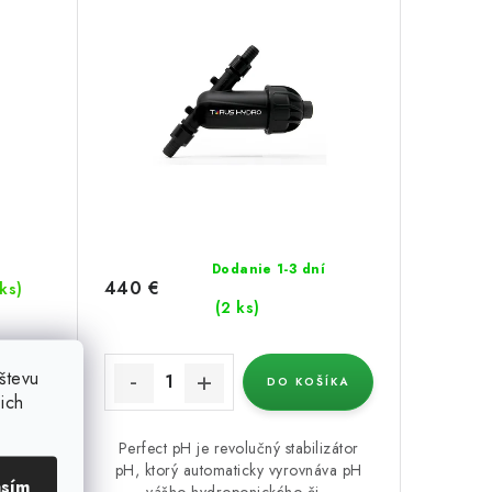
Dodanie 1-3 dní
440 €
 ks)
(2 ks)
števu
ÍKA
DO KOŠÍKA
ich
izátor
Perfect pH je revolučný stabilizátor
áva pH
pH, ktorý automaticky vyrovnáva pH
asím
..
vášho hydroponického či...