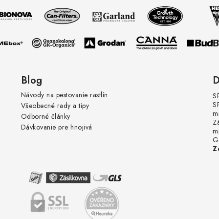
Blog
D
Návody na pestovanie rastlín
S
S
Všeobecné rady a tipy
m
Odborné články
Z
Dávkovanie pre hnojivá
m
G
Z