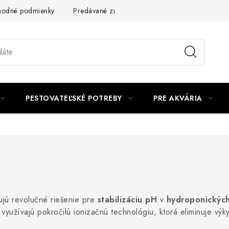
odné podmienky
Predávané značky
Kontakt
Podmienky 
PESTOVATEĽSKÉ POTREBY
PRE AKVÁRIA
jú revolučné riešenie pre
stabilizáciu pH
v
hydroponických
 využívajú pokročilú ionizačnú technológiu, ktorá eliminuje výk