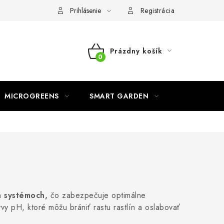
o ochrane osobných údajov
Prihlásenie
Registrácia
Prázdny košík
NÁKUPNÝ
KOŠÍK
MICROGREENS
SMART GARDEN
 systémoch,
čo zabezpečuje optimálne
yvy pH, ktoré môžu brániť rastu rastlín a oslabovať