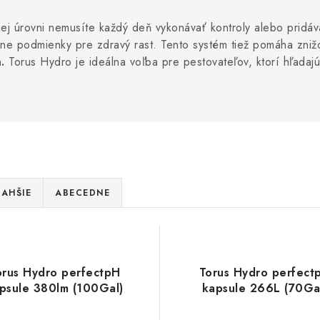
ej úrovni nemusíte každý deň vykonávať kontroly alebo pridáv
álne podmienky pre zdravý rast. Tento systém tiež pomáha zni
.
Torus Hydro je ideálna voľba pre pestovateľov, ktorí hľadaj
AHŠIE
ABECEDNE
orus Hydro perfectpH
Torus Hydro perfect
psule 380lm (100Gal)
kapsule 266L (70Ga