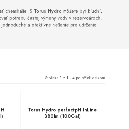
ať chemikálie. S
Torus Hydro
môžete byť kľudní,
žovať potrebu častej výmeny vody v rezervoároch,
ú jednoduché a efektívne riešenie pre udržanie
Stránka
1
z
1
-
4
položiek celkom
pH
Torus Hydro perfectpH InLine
l)
380lm (100Gal)