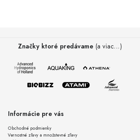
a
c
i
e
Z
p
á
r
Značky ktoré predávame
(a viac...)
p
v
ä
k
t
y
i
v
e
ý
p
i
s
Informácie pre vás
u
Obchodné podmienky
Vernostné zľavy a množstevné zľavy