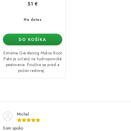
51 €
Na dotaz
DO KOŠÍKA
Extreme Gardening Mykos Root
Paks je určený na hydroponické
pestovanie. Používa sa pred a
počas rastovej...
O
v
l
Michal
á
d
Som spoko