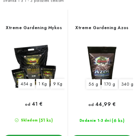
i
e
Stránka
1
z
1
-
3
položiek celkom
Podmienky o ochrane osobných údajov
s
n
p
i
r
e
Xtreme Gardening Mykos
Xtreme Gardening Azos
o
p
d
r
u
o
k
d
t
u
o
k
454 g
1 Kg
9 Kg
56 g
170 g
340 g
v
t
o
v
41 €
44,99 €
od
od
(51 ks)
(6 ks)
Skladom
Dodanie 1-3 dní