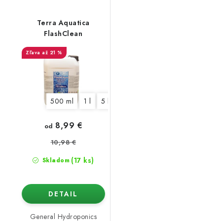
Terra Aquatica
FlashClean
až 21 %
500 ml
1 l
5 l
10 l
8,99 €
od
10,98 €
(17 ks)
Skladom
DETAIL
General Hydroponics