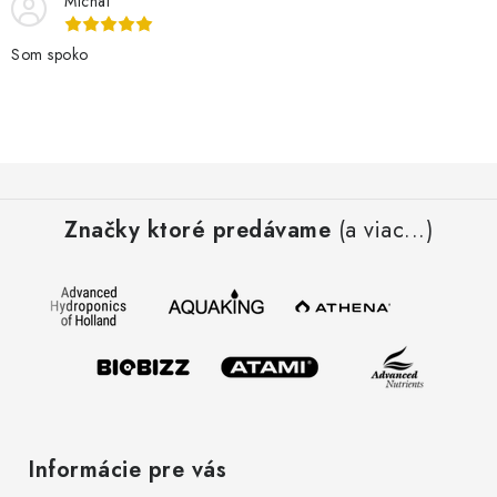
Michal
Som spoko
Z
á
Značky ktoré predávame
(a viac...)
p
ä
t
i
e
Informácie pre vás