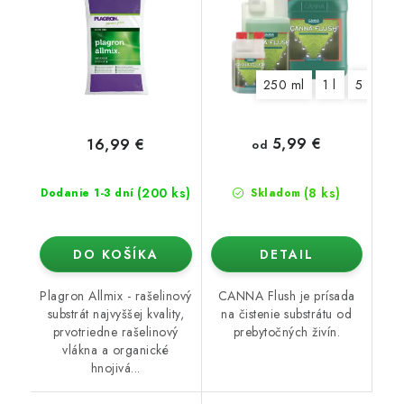
250 ml
1 l
5 l
5,99 €
16,99 €
od
(200 ks)
(8 ks)
Dodanie 1-3 dní
Skladom
DO KOŠÍKA
DETAIL
Plagron Allmix - rašelinový
CANNA Flush je prísada
substrát najvyššej kvality,
na čistenie substrátu od
prvotriedne rašelinový
prebytočných živín.
vlákna a organické
hnojivá...