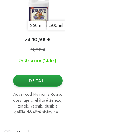
250 ml
500 ml
1 l
5 l
10 l
20 l
10,98 €
od
11,99 €
(14 ks)
Skladom
DETAIL
Advanced Nutrients Revive
obsahuje chelátové železo,
zinok, vápnik, dusík a
ďalšie dôležité živiny na...