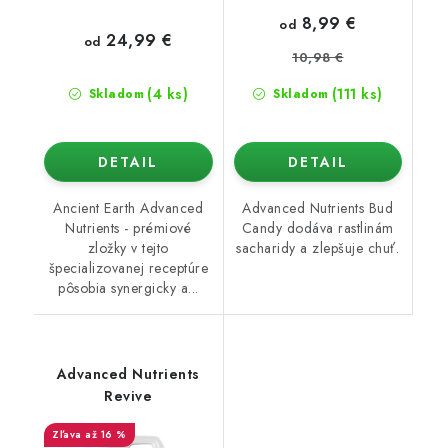
8,99 €
od
24,99 €
od
10,98 €
(4 ks)
(111 ks)
Skladom
Skladom
DETAIL
DETAIL
Ancient Earth Advanced
Advanced Nutrients Bud
Nutrients - prémiové
Candy dodáva rastlinám
zložky v tejto
sacharidy a zlepšuje chuť.
špecializovanej receptúre
pôsobia synergicky a...
Advanced Nutrients
Revive
až 16 %