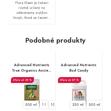
Flora Kleen je čistiaci
roztok určený na
odstránenie zvyškov
hnojív, ktoré sa časom...
Podobné produkty
Advanced Nutrients
Advanced Nutrients
True Organics Ancient
Bud Candy
Earth OIM
až 38 %
až 27 %
500 ml
1 l
10 l
20 l
250 ml
500 ml
1 l