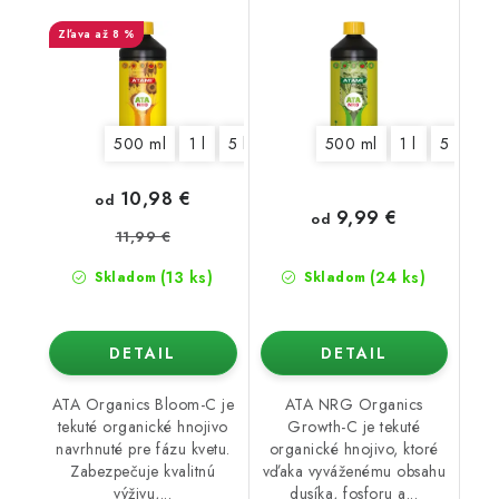
až 8 %
500 ml
1 l
5 l
500 ml
1 l
5 l
10,98 €
od
9,99 €
od
11,99 €
(13 ks)
(24 ks)
Skladom
Skladom
DETAIL
DETAIL
ATA Organics Bloom-C je
ATA NRG Organics
tekuté organické hnojivo
Growth-C je tekuté
navrhnuté pre fázu kvetu.
organické hnojivo, ktoré
Zabezpečuje kvalitnú
vďaka vyváženému obsahu
výživu,...
dusíka, fosforu a...