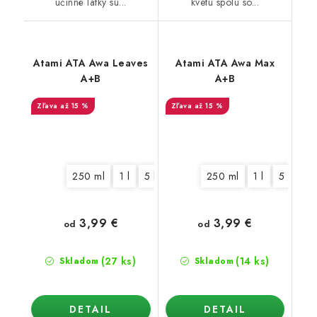
účinné látky sú...
kvetu spolu so...
Atami ATA Awa Leaves
Atami ATA Awa Max
A+B
A+B
až 15 %
až 15 %
250 ml
1 l
5 l
10 l
250 ml
1 l
5 l
10 
3,99 €
3,99 €
od
od
(27 ks)
(14 ks)
Skladom
Skladom
DETAIL
DETAIL