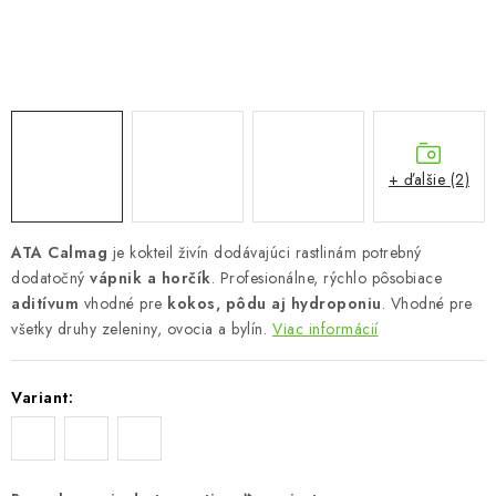
Podmienky o ochrane osobných údajov
+ ďalšie (2)
ATA Calmag
je kokteil živín dodávajúci rastlinám potrebný
dodatočný
vápnik a horčík
. Profesionálne, rýchlo pôsobiace
aditívum
vhodné pre
kokos, pôdu aj hydroponiu
. Vhodné pre
všetky druhy zeleniny, ovocia a bylín.
Viac informácií
Variant: