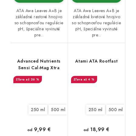
ATA Awa Leaves A+B je
ATA Awa Leaves A+B je
základné rastové hnojivo
základné kvetové hnojivo
so schopnosťou regulácie
so schopnosťou regulácie
pH, špeciálne vyvinuté
pH, špeciálne vyvinuté
pre...
pre...
Advanced Nutrients
Atami ATA Rootfast
Sensi Cal-Mag Xtra
až 26 %
až 4 %
250 ml
500 ml
1 l
5 l
250 ml
10 l
20 l
500 ml
1 l
9,99 €
18,99 €
od
od