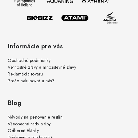
i
e
Informácie pre vás
Obchodné podmienky
Vernostné zľavy a množstevné zľavy
Reklamácia tovaru
Prečo nakupovať u nás?
Blog
Návody na pestovanie rastlín
Všeobecné rady a tipy
Odborné články
Dávkovanie pre hnojivá