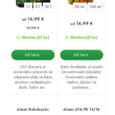
1 l
5 l
10 l
50 ml
100 ml
250 
16,99 €
od
14,99 €
od
17,99 €
(31 ks)
(27 ks)
Skladom
Skladom
DETAIL
DETAIL
ATA Atazyme je
Atami Rootbastic je vysoko
univerzálny prípravok na
koncentrovaný stimulátor
zlepšenie pôdy na báze
koreňového systému
enzýmov neobsahujúci
rastliny, slúžiaci na
dusík, fosfor ani...
posilnenie...
Atami Rokzbastic
Atami ATA PK 13/14