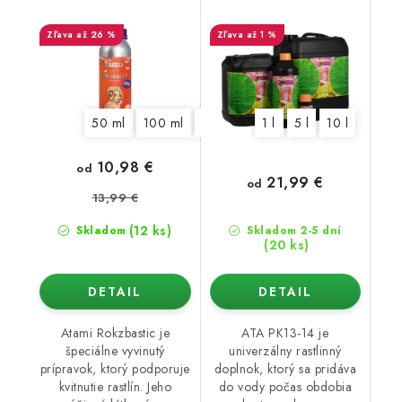
až 26 %
až 1 %
50 ml
100 ml
325 ml
1250 ml
1 l
5 l
5,5 l
10 l
10 l
10,98 €
od
21,99 €
od
13,99 €
(12 ks)
Skladom
Skladom 2-5 dní
(20 ks)
DETAIL
DETAIL
Atami Rokzbastic je
ATA PK13-14 je
špeciálne vyvinutý
univerzálny rastlinný
prípravok, ktorý podporuje
doplnok, ktorý sa pridáva
kvitnutie rastlín. Jeho
do vody počas obdobia