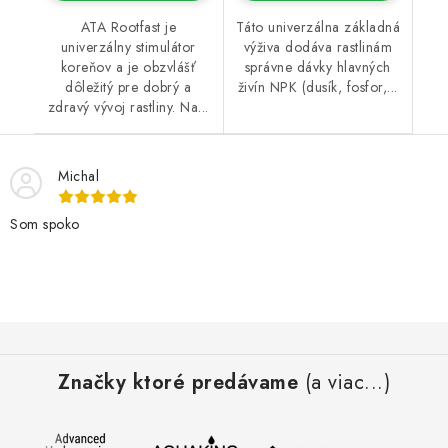
ATA Rootfast je
Táto univerzálna základná
univerzálny stimulátor
výživa dodáva rastlinám
koreňov a je obzvlášť
správne dávky hlavných
dôležitý pre dobrý a
živín NPK (dusík, fosfor,...
zdravý vývoj rastliny. Na...
Michal
Som spoko
Z
á
Značky ktoré predávame
(a viac...)
p
ä
t