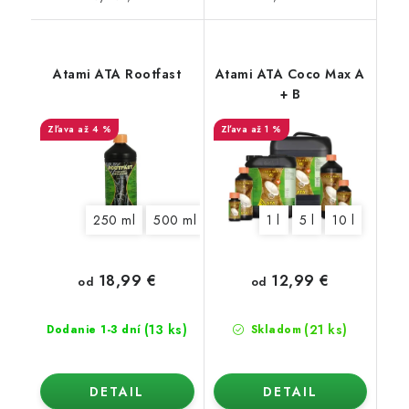
Atami ATA Rootfast
Atami ATA Coco Max A
+ B
až 4 %
až 1 %
250 ml
500 ml
1 l
5 l
1 l
5 l
10 l
18,99 €
12,99 €
od
od
(13 ks)
(21 ks)
Dodanie 1-3 dní
Skladom
DETAIL
DETAIL