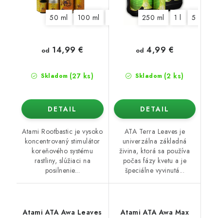
50 ml
100 ml
250 ml
500 ml
250 ml
1250 ml
1 l
5 l
10 
14,99 €
4,99 €
od
od
(27 ks)
(2 ks)
Skladom
Skladom
DETAIL
DETAIL
Atami Rootbastic je vysoko
ATA Terra Leaves je
koncentrovaný stimulátor
univerzálna základná
koreňového systému
živina, ktorá sa používa
rastliny, slúžiaci na
počas fázy kvetu a je
posilnenie...
špeciálne vyvinutá...
Atami ATA Awa Leaves
Atami ATA Awa Max