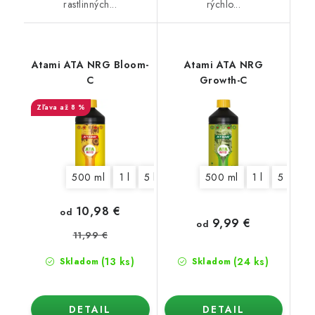
rastlinných...
rýchlo...
Atami ATA NRG Bloom-
Atami ATA NRG
C
Growth-C
až 8 %
500 ml
1 l
5 l
500 ml
1 l
5 l
10,98 €
od
9,99 €
od
11,99 €
(13 ks)
(24 ks)
Skladom
Skladom
DETAIL
DETAIL