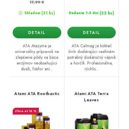
17,99 €
(31 ks)
(22 ks)
Skladom
Dodanie 1-3 dní
DETAIL
DETAIL
ATA Atazyme je
ATA Calmag je kokteil
univerzálny prípravok na
živín dodávajúci rastlinám
zlepšenie pôdy na báze
potrebný dodatočný vápnik
enzýmov neobsahujúci
a horčík. Profesionálne,
dusík, fosfor ani...
rýchlo...
Atami ATA Rootbastic
Atami ATA Terra
Leaves
až 16 %