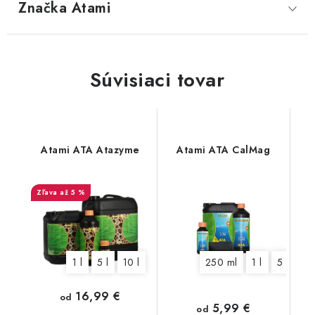
Značka
 Atami
Súvisiaci tovar
Atami ATA Atazyme
Atami ATA CalMag
až 5 %
1 l
5 l
10 l
250 ml
1 l
5 l
16,99 €
od
5,99 €
od