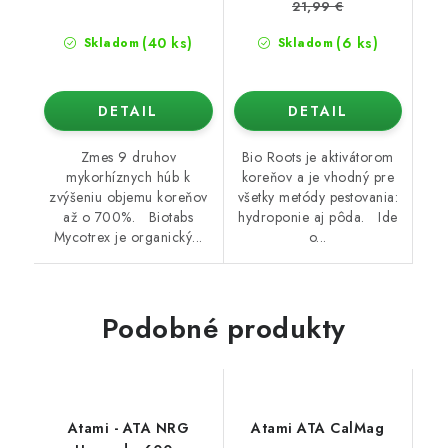
21,99 €
(40 ks)
(6 ks)
Skladom
Skladom
DETAIL
DETAIL
Zmes 9 druhov
Bio Roots je aktivátorom
mykorhíznych húb k
koreňov a je vhodný pre
zvýšeniu objemu koreňov
všetky metódy pestovania:
až o 700%. Biotabs
hydroponie aj pôda. Ide
Mycotrex je organický...
o...
Podobné produkty
Atami - ATA NRG
Atami ATA CalMag