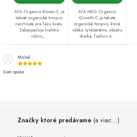
ATA Organics Bloom-C je
ATA NRG Organics
tekuté organické hnojivo
Growth-C je tekuté
navrhnuté pre fázu kvetu.
organické hnojivo, ktoré
Zabezpečuje kvalitnú
vďaka vyváženému obsahu
výživu,...
dusíka, fosforu a...
Michal
Som spoko
Z
á
Značky ktoré predávame
(a viac...)
p
ä