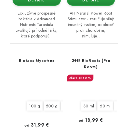
Exkluzívne prospešné
AH Natural Power Root
baktérie v Advanced
Stimulator - zaručuje silný
Nutrients Tarantula
imunitný systém, odolnosť
uvoľňujú prírodné látky,
proti chorobám,
ktoré podporujú...
stimuluje...
Biotabs Mycotrex
GHE BioRoots (Pro
Roots)
až 50 %
100 g
500 g
2 Kg
30 ml
60 ml
250 m
18,99 €
od
31,99 €
od