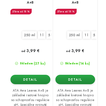
A+B
A+B
až 15 %
až 15 %
250 ml
1 l
5 l
10 l
250 ml
1 l
5 l
10 
3,99 €
3,99 €
od
od
(27 ks)
(14 ks)
Skladom
Skladom
DETAIL
DETAIL
ATA Awa Leaves A+B je
ATA Awa Leaves A+B je
základné rastové hnojivo
základné kvetové hnojivo
so schopnosťou regulácie
so schopnosťou regulácie
pH, špeciálne vyvinuté
pH, špeciálne vyvinuté