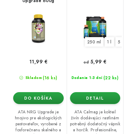
Upgrade 600g
250 ml
1 l
5 l
5,99 €
11,99 €
od
(16 ks)
(22 ks)
Skladom
Dodanie 1-3 dní
DO KOŠÍKA
DETAIL
ATA NRG Upgrade je
ATA Calmag je kokteil
hnojivo pre ekologických
živín dodávajúci rastlinám
pestovateľov, vyrobené z
potrebný dodatočný vápnik
fosforečnanu skalného a
a horčík. Profesionálne,