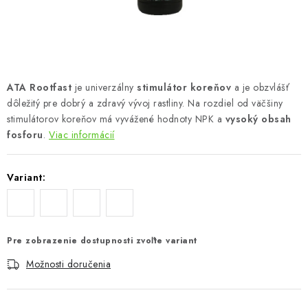
Podmienky o ochrane osobných údajov
ATA Rootfast
je univerzálny
stimulátor koreňov
a je obzvlášť
dôležitý pre dobrý a zdravý vývoj rastliny. Na rozdiel od väčšiny
stimulátorov koreňov má vyvážené hodnoty NPK a
vysoký obsah
fosforu
.
Viac informácií
Variant:
Pre zobrazenie dostupnosti zvoľte variant
Možnosti doručenia