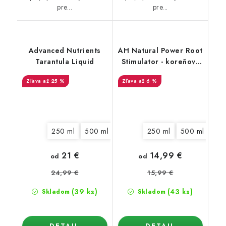
pre...
pre...
Advanced Nutrients
AH Natural Power Root
Tarantula Liquid
Stimulator - koreňový
stimulátor
až 25 %
až 6 %
250 ml
500 ml
1 l
5 l
250 ml
10 l
20 l
500 ml
1 l
21 €
14,99 €
od
od
24,99 €
15,99 €
(39 ks)
(43 ks)
Skladom
Skladom
DETAIL
DETAIL