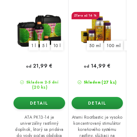
až 16 %
1 l
5 l
10 l
50 ml
100 ml
250 
21,99 €
14,99 €
od
od
(27 ks)
Skladom 2-5 dní
Skladom
(20 ks)
DETAIL
DETAIL
ATA PK13-14 je
Atami Rootbastic je vysoko
univerzálny rastlinný
koncentrovaný stimulátor
doplnok, ktorý sa pridáva
koreňového systému
do vody počas obdobia
rastliny, slúžiaci na