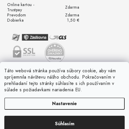
Online kartou -
Zdarma
Trustpay
Prevodom
Zdarma
Dobierka
1,50 €
Táto webová stránka používa súbory cookie, aby vám
spríjemnila návštevu nášho obchodu. Pokračovaním v
prehliadaní tejto stránky súhlasíte s ich používaním v
súlade s požiadavkami nariadenia EU.
Nastavenie
Súhlasím
Copyright 2026
LED ME GROW
. Všetky práva vyhradené.