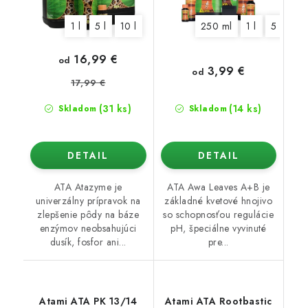
1 l
5 l
10 l
250 ml
1 l
5 l
10 
16,99 €
od
3,99 €
od
17,99 €
(31 ks)
(14 ks)
Skladom
Skladom
DETAIL
DETAIL
ATA Atazyme je
ATA Awa Leaves A+B je
univerzálny prípravok na
základné kvetové hnojivo
zlepšenie pôdy na báze
so schopnosťou regulácie
enzýmov neobsahujúci
pH, špeciálne vyvinuté
dusík, fosfor ani...
pre...
Atami ATA PK 13/14
Atami ATA Rootbastic