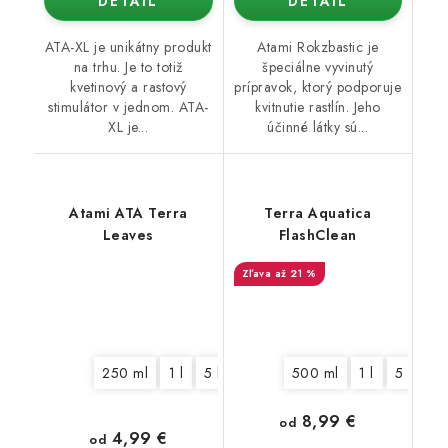
DETAIL
DETAIL
ATA-XL je unikátny produkt
Atami Rokzbastic je
na trhu. Je to totiž
špeciálne vyvinutý
kvetinový a rastový
prípravok, ktorý podporuje
stimulátor v jednom. ATA-
kvitnutie rastlín. Jeho
XL je...
účinné látky sú...
Atami ATA Terra
Terra Aquatica
Leaves
FlashClean
až 21 %
250 ml
1 l
5 l
10 l
500 ml
1 l
5 l
10
8,99 €
od
4,99 €
od