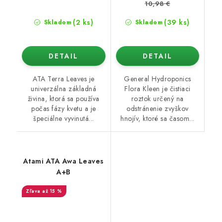
10,98 €
(2 ks)
(39 ks)
Skladom
Skladom
DETAIL
DETAIL
ATA Terra Leaves je
General Hydroponics
univerzálna základná
Flora Kleen je čistiaci
živina, ktorá sa používa
roztok určený na
počas fázy kvetu a je
odstránenie zvyškov
špeciálne vyvinutá...
hnojív, ktoré sa časom...
Atami ATA Awa Leaves
A+B
až 15 %