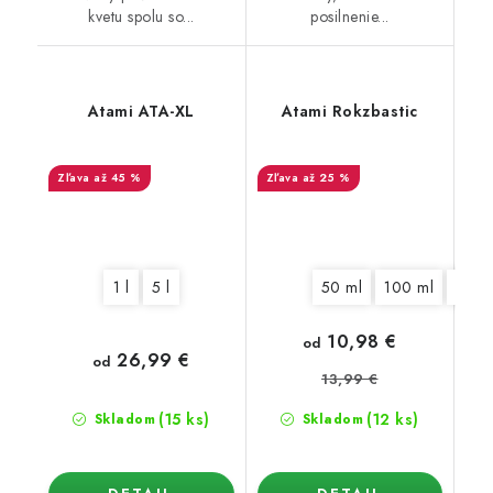
kvetu spolu so...
posilnenie...
Atami ATA-XL
Atami Rokzbastic
až 45 %
až 25 %
1 l
5 l
50 ml
100 ml
325 
10,98 €
od
26,99 €
od
13,99 €
(15 ks)
(12 ks)
Skladom
Skladom