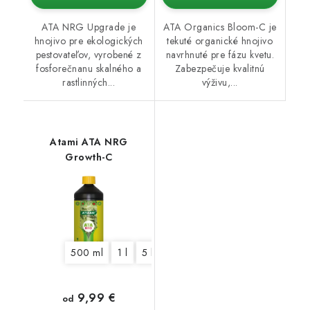
ATA NRG Upgrade je
ATA Organics Bloom-C je
hnojivo pre ekologických
tekuté organické hnojivo
pestovateľov, vyrobené z
navrhnuté pre fázu kvetu.
fosforečnanu skalného a
Zabezpečuje kvalitnú
rastlinných...
výživu,...
Atami ATA NRG
Growth-C
500 ml
1 l
5 l
9,99 €
od