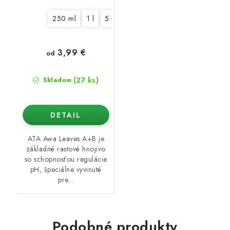
250 ml
1 l
5 l
10 l
3,99 €
od
(27 ks)
Skladom
DETAIL
ATA Awa Leaves A+B je
základné rastové hnojivo
so schopnosťou regulácie
pH, špeciálne vyvinuté
pre...
Podobné produkty