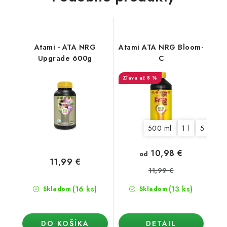
Atami - ATA NRG
Atami ATA NRG Bloom-
Upgrade 600g
C
až 8 %
500 ml
1 l
5 l
10,98 €
od
11,99 €
11,99 €
(16 ks)
(13 ks)
Skladom
Skladom
DO KOŠÍKA
DETAIL