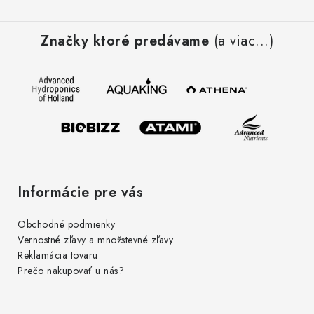
Z
á
Značky ktoré predávame
(a viac...)
p
ä
t
i
e
Informácie pre vás
Obchodné podmienky
Vernostné zľavy a množstevné zľavy
Reklamácia tovaru
Prečo nakupovať u nás?