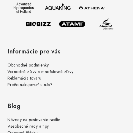
t
i
e
Informácie pre vás
Obchodné podmienky
Vernostné zľavy a množstevné zľavy
Reklamácia tovaru
Prečo nakupovať u nás?
Blog
Návody na pestovanie rastlín
Všeobecné rady a tipy
Odborné články