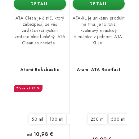
DETAIL
DETAIL
ATA Clean je čistič, ktorý
ATA-XL je unikátny produkt
zabezpečí, že váš
na trhu. Je to totiž
zavlažovací systém
kvetinový a rastový
zostane plne funkčný. ATA
stimulátor v jednom. ATA-
Clean sa naviaže...
XL je...
Atami Rokzbastic
Atami ATA Rootfast
až 25 %
50 ml
100 ml
325 ml
1250 ml
250 ml
500 ml
5,5 l
10 l
1 l
10,98 €
od