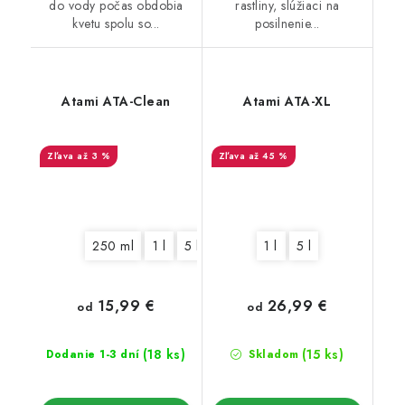
do vody počas obdobia
rastliny, slúžiaci na
kvetu spolu so...
posilnenie...
Atami ATA-Clean
Atami ATA-XL
až 3 %
až 45 %
250 ml
1 l
5 l
10 l
1 l
5 l
15,99 €
26,99 €
od
od
(18 ks)
(15 ks)
Dodanie 1-3 dní
Skladom