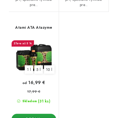
pre...
pre...
Atami ATA Atazyme
až 5 %
1 l
5 l
10 l
16,99 €
od
17,99 €
(31 ks)
Skladom