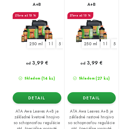
A+B
A+B
až 15 %
až 15 %
250 ml
1 l
5 l
10 l
250 ml
1 l
5 l
10 
3,99 €
3,99 €
od
od
(14 ks)
(27 ks)
Skladom
Skladom
DETAIL
DETAIL
ATA Awa Leaves A+B je
ATA Awa Leaves A+B je
základné kvetové hnojivo
základné rastové hnojivo
so schopnosťou regulácie
so schopnosťou regulácie
pH, špeciálne vyvinuté
pH, špeciálne vyvinuté