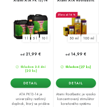
Atami ATA PK 13/14
Atami ATA Rootbastic
až 16 %
1 l
5 l
10 l
50 ml
100 ml
250 
21,99 €
14,99 €
od
od
(27 ks)
Skladom 2-5 dní
Skladom
(20 ks)
DETAIL
DETAIL
ATA PK13-14 je
Atami Rootbastic je vysoko
univerzálny rastlinný
koncentrovaný stimulátor
doplnok, ktorý sa pridáva
koreňového systému