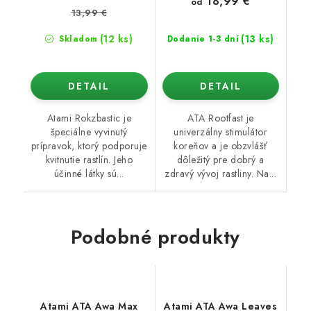
18,99 €
od
13,99 €
(12 ks)
(13 ks)
Skladom
Dodanie 1-3 dní
DETAIL
DETAIL
Atami Rokzbastic je
ATA Rootfast je
špeciálne vyvinutý
univerzálny stimulátor
prípravok, ktorý podporuje
koreňov a je obzvlášť
kvitnutie rastlín. Jeho
dôležitý pre dobrý a
účinné látky sú...
zdravý vývoj rastliny. Na...
Podobné produkty
Atami ATA Awa Max
Atami ATA Awa Leaves