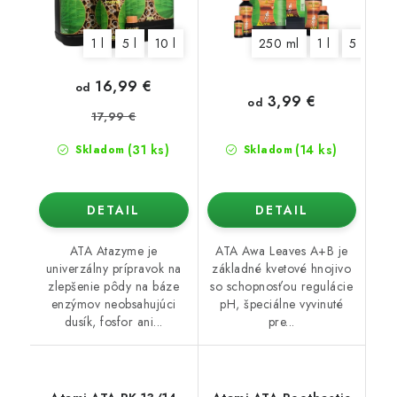
1 l
5 l
10 l
250 ml
1 l
5 l
10 
16,99 €
od
3,99 €
od
17,99 €
(31 ks)
(14 ks)
Skladom
Skladom
DETAIL
DETAIL
ATA Atazyme je
ATA Awa Leaves A+B je
univerzálny prípravok na
základné kvetové hnojivo
zlepšenie pôdy na báze
so schopnosťou regulácie
enzýmov neobsahujúci
pH, špeciálne vyvinuté
dusík, fosfor ani...
pre...