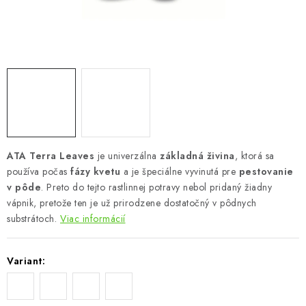
Podmienky o ochrane osobných údajov
ATA Terra Leaves
je univerzálna
základná živina
, ktorá sa
používa počas
fázy kvetu
a je špeciálne vyvinutá pre
pestovanie
v pôde
. Preto do tejto rastlinnej potravy nebol pridaný žiadny
vápnik, pretože ten je už prirodzene dostatočný v pôdnych
substrátoch.
Viac informácií
Variant: