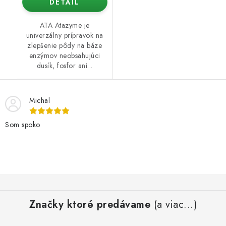
DETAIL
ATA Atazyme je
univerzálny prípravok na
zlepšenie pôdy na báze
enzýmov neobsahujúci
dusík, fosfor ani...
Michal
Som spoko
Z
á
Značky ktoré predávame
(a viac...)
p
ä