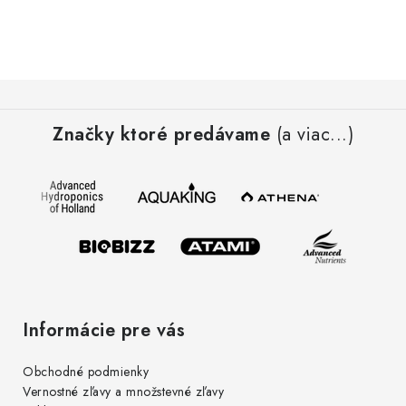
Z
á
Značky ktoré predávame
(a viac...)
p
ä
t
i
e
Informácie pre vás
Obchodné podmienky
Vernostné zľavy a množstevné zľavy