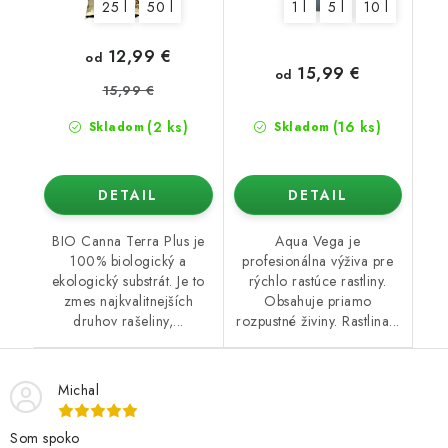
25 l
50 l
1 l
5 l
10 l
12,99 €
od
15,99 €
od
15,99 €
(2 ks)
(16 ks)
Skladom
Skladom
DETAIL
DETAIL
BIO Canna Terra Plus je
Aqua Vega je
100% biologický a
profesionálna výživa pre
ekologický substrát. Je to
rýchlo rastúce rastliny.
zmes najkvalitnejších
Obsahuje priamo
druhov rašeliny,...
rozpustné živiny. Rastlina...
Michal
Som spoko