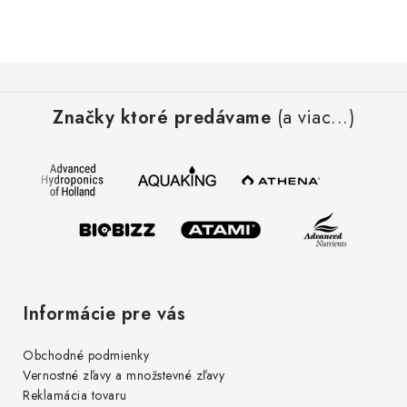
Z
á
Značky ktoré predávame
(a viac...)
p
ä
t
i
e
Informácie pre vás
Obchodné podmienky
Vernostné zľavy a množstevné zľavy
Reklamácia tovaru