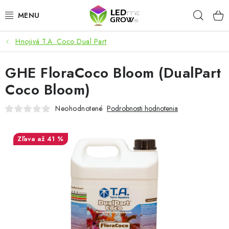
Prejsť
Hľad
na
obsah
Hnojivá T.A. Coco Dual Part
AKCIE
GHE FloraCoco Bloom (DualPart
LED OSVETLENIE PRE RASTLINY
Coco Bloom)
PESTOVATEĽSKÉ POTREBY
Neohodnotené
Podrobnosti hodnotenia
PRE AKVÁRIA
až 41 %
MICROGREENS
SMART GARDEN
Hodnotenie obchodu
O nákupu
Blog
Obchodné podmienky
Predávané značky
Kontakt