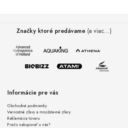
Z
á
Značky ktoré predávame
(a viac...)
p
ä
t
i
e
Informácie pre vás
Obchodné podmienky
Vernostné zľavy a množstevné zľavy
Reklamácia tovaru
Prečo nakupovať u nás?