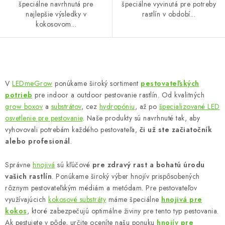
špeciálne navrhnutá pre
špeciálne vyvinutá pre potreby
najlepšie výsledky v
rastlín v období...
kokosovom...
O
v
V
LEDmeGrow
ponúkame široký sortiment
pestovateľských
l
potrieb
pre indoor a outdoor pestovanie rastlín. Od kvalitných
á
grow boxov
a
substrátov
, cez
hydropóniu
, až po
špecializované LED
d
osvetlenie pre pestovanie
. Naše produkty sú navrhnuté tak, aby
vyhovovali potrebám každého pestovateľa,
či už ste začiatočník
a
alebo profesionál
.
c
i
Správne
hnojivá
sú kľúčové
pre zdravý rast a bohatú úrodu
e
vašich rastlín
. Ponúkame široký výber hnojív prispôsobených
p
rôznym pestovateľským médiám a metódam. Pre pestovateľov
r
využívajúcich
kokosové substráty
máme špeciálne
hnojivá pre
v
kokos
, ktoré zabezpečujú optimálne živiny pre tento typ pestovania.
k
Ak pestujete v pôde, určite oceníte našu ponuku
hnojív pre