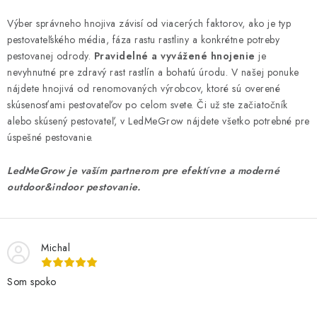
Výber správneho hnojiva závisí od viacerých faktorov, ako je typ
pestovateľského média, fáza rastu rastliny a konkrétne potreby
pestovanej odrody.
Pravidelné a vyvážené hnojenie
je
nevyhnutné pre zdravý rast rastlín a bohatú úrodu. V našej ponuke
nájdete hnojivá od renomovaných výrobcov, ktoré sú overené
skúsenosťami pestovateľov po celom svete. Či už ste začiatočník
alebo skúsený pestovateľ, v LedMeGrow nájdete všetko potrebné pre
úspešné pestovanie.
LedMeGrow je vaším partnerom pre efektívne a moderné
outdoor&indoor pestovanie.
Michal
Som spoko