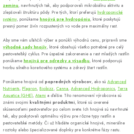
zeminu
, navrhnutých tak, aby podporovali mikrobiálnu aktivitu a
y
zlepšovali štruktúru pôdy. Pre tých, ktorí preferujú
hydroponické
v
systémy
, ponúkame
hnojivá pre hydropóniu
, ktoré poskytujú
ý
presný pomer živín rozpustených vo vode pre maximálny rast.
p
i
Aby sme vám uľahčili výber a ponúkli výhodnú cenu, pripravili sme
s
výhodné sady hnojív
, ktoré obsahujú všetko potrebné pre celý
u
pestovateľský cyklus. Pre úspešné zakorenenie a rast mladých rastlín
ponúkame
hnojivá pre odrezky a výsadbu
, ktoré podporujú
tvorbu silného koreňového systému a zdravý štart rastlín.
Ponúkame hnojivá od
popredných výrobcov
, ako sú
Advanced
Nutrients
,
Plagron
,
Biobizz
,
Canna
,
Advanced Hydroponics
,
Terra
Aquatica (GHE)
,
Atami
a ďalšie. Títo renomovaní výrobcovia sú
známi svojimi
kvalitnými produktmi
, ktoré sú overené
skúsenosťami pestovateľov po celom svete. Ich hnojivá sú navrhnuté
tak, aby poskytovali optimálnu výživu pre rôzne typy rastlín a
pestovateľské metódy. Či už hľadáte organické hnojivá, minerálne
roztoky alebo špecializované doplnky pre konkrétne fázy rastu.