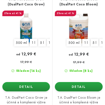
o
p
Podmienky o ochrane osobných údajov
(DualPart Coco Grow)
(DualPart Coco Bloom)
d
r
až 41 %
až 41 %
u
o
k
d
t
u
o
k
500 ml
1 l
5 l
10 l
500 ml
1 l
5 l
10
v
t
o
12,99 €
12,99 €
od
od
v
17,99 €
17,99 €
(14 ks)
(8 ks)
Skladom
Skladom
DETAIL
DETAIL
T.A. DualPart Coco Grow je
T.A. DualPart Coco Bloom je
účinná a komplexná výživa
účinná a komplexná výživa