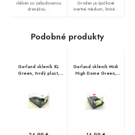
vlákien so zabudovanou
Grodan je špičkové
drenážou....
inertné médium, ktoré...
Podobné produkty
Garland skleník XL
Garland skleník Midi
Green, tvrdý plast,
High Dome Green,
nevyhrievaný,
tvrdý plast,
58x40x22.5 cm
nevyhrievaný,
37.5x23x18 cm
24,99 €
14,99 €