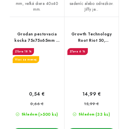
mm, veľká diera 40x40
sadeníc alebo odrezkov.
mm.
Jiffy je...
Grodan pestovacia
Growth Technology
kocka 75x75x65mm –
Root Riot 50,
otvor 27x40mm
sadbovacie kocky bez
18 %
6 %
sadbovača (50 ks)
Viac za menej
0,54 €
14,99 €
0,66 €
15,99 €
(>500 ks)
(33 ks)
Skladom
Skladom