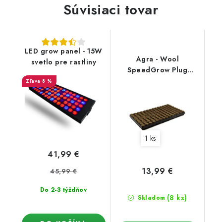
Súvisiaci tovar
LED grow panel - 15W
Agra - Wool
svetlo pre rastliny
SpeedGrow Plug
28x40mm - Sadbovací
8 %
plato
1 ks
41,99 €
13,99 €
45,99 €
Do 2-3 týždňov
(8 ks)
Skladom