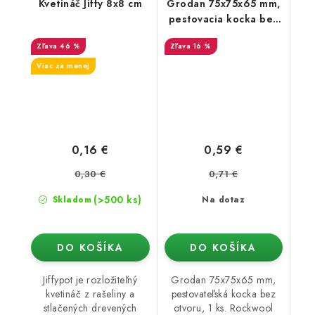
Kvetináč Jiffy 8x8 cm
Grodan 75x75x65 mm,
pestovacia kocka bez
diery, 1 ks
46 %
16 %
Viac za menej
0,16 €
0,59 €
0,30 €
0,71 €
(>500 ks)
Skladom
Na dotaz
DO KOŠÍKA
DO KOŠÍKA
Jiffypot je rozložiteľný
Grodan 75x75x65 mm,
kvetináč z rašeliny a
pestovateľská kocka bez
stlačených drevených
otvoru, 1 ks. Rockwool