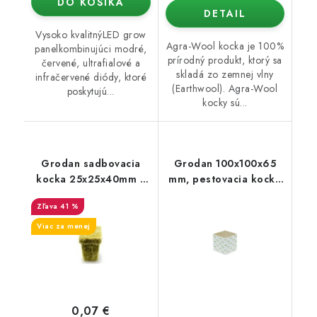
DO KOŠÍKA
DETAIL
Vysoko kvalitnýLED grow
Agra-Wool kocka je 100%
panelkombinujúci modré,
prírodný produkt, ktorý sa
červené, ultrafialové a
skladá zo zemnej vlny
infračervené diódy, ktoré
(Earthwool). Agra-Wool
poskytujú...
kocky sú...
Grodan sadbovacia
Grodan 100x100x65
kocka 25x25x40mm s
mm, pestovacia kocka
otvorom
bez diery 1 ks
41 %
Viac za menej
0,07 €