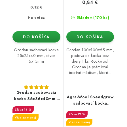
0,84 €
0,12 €
(170 ks)
Na dotaz
Skladom
DO KOŠÍKA
DO KOŠÍKA
Grodan sadbovací kocka
Grodan 100x100x65 mm,
25x25x40 mm, otvor
pestovacia kocka bez
6x15mm
diery 1 ks. Rockwool
Grodan je prémiové
inertné médium, ktoré...
Grodan sadbovacia
Agra-Wool Speedgrow
kocka 36x36x40mm s
sadbovací kocka
otvorom
40x40mm bez diery
19 %
19 %
Viac za menej
Viac za menej