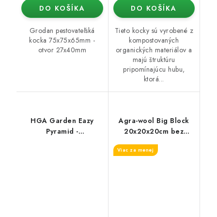
DO KOŠÍKA
DO KOŠÍKA
Grodan pestovateľská
Tieto kocky sú vyrobené z
kocka 75x75x65mm -
kompostovaných
otvor 27x40mm
organických materiálov a
majú štruktúru
pripomínajúcu hubu,
ktorá...
HGA Garden Eazy
Agra-wool Big Block
Pyramid -
20x20x20cm bez
pestovateľské médium
otvoru
Viac za menej
(4ks)