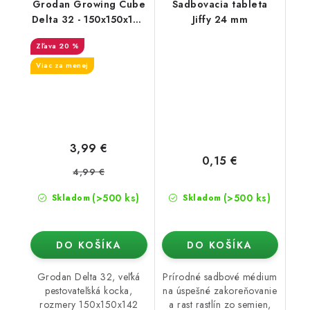
Grodan Growing Cube
Sadbovacia tableta
Delta 32 - 150x150x142
Jiffy 24 mm
mm, veľký otvor 40x40
20 %
mm
Viac za menej
3,99 €
0,15 €
4,99 €
(>500 ks)
(>500 ks)
Skladom
Skladom
DO KOŠÍKA
DO KOŠÍKA
Grodan Delta 32, veľká
Prírodné sadbové médium
pestovateľská kocka,
na úspešné zakoreňovanie
rozmery 150x150x142
a rast rastlín zo semien,