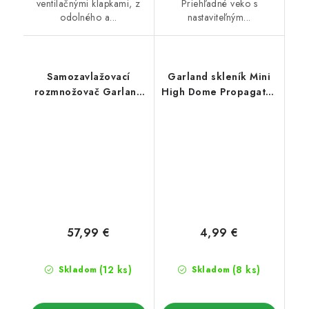
ventilačnými klapkami, z
Priehľadné veko s
odolného a...
nastaviteľným...
Samozavlažovací
Garland skleník Mini
rozmnožovač Garland
High Dome Propagator
Super 7, 76x18,5x15 cm
Green s drenážou,
tvrdý plast,
nevyhrievaný, 17x10x12
cm
57,99 €
4,99 €
(12 ks)
(8 ks)
Skladom
Skladom