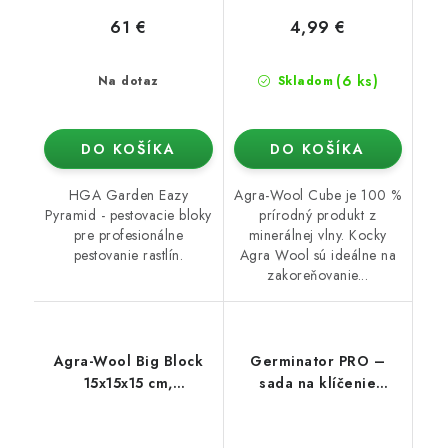
61 €
4,99 €
(6 ks)
Na dotaz
Skladom
DO KOŠÍKA
DO KOŠÍKA
HGA Garden Eazy
Agra-Wool Cube je 100 %
Pyramid - pestovacie bloky
prírodný produkt z
pre profesionálne
minerálnej vlny. Kocky
pestovanie rastlín.
Agra Wool sú ideálne na
zakoreňovanie...
Agra-Wool Big Block
Germinator PRO –
15x15x15 cm,
sada na klíčenie
pestovacia kocka s
semien malá (1,5x5,5
veľkým otvorom 1 ks
cm)