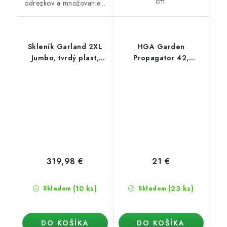
cm.
odrezkov a množovanie...
Skleník Garland 2XL
HGA Garden
Jumbo, tvrdý plast,
Propagator 42,
vyhrievaný s
miniskleník,
termostatom
nevyhrievaný 3 ks,
(120x41x25 cm)
38x24x13.5 cm
319,98 €
21 €
(10 ks)
(23 ks)
Skladom
Skladom
DO KOŠÍKA
DO KOŠÍKA