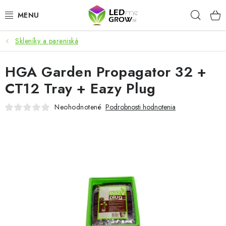
Prejsť
Hľad
na
obsah
Skleníky a pareniská
AKCIE
HGA Garden Propagator 32 +
LED OSVETLENIE PRE RASTLINY
CT12 Tray + Eazy Plug
PESTOVATEĽSKÉ POTREBY
Neohodnotené
Podrobnosti hodnotenia
PRE AKVÁRIA
MICROGREENS
SMART GARDEN
Hodnotenie obchodu
O nákupu
Blog
Obchodné podmienky
Predávané značky
Kontakt