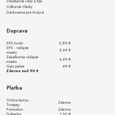
Všeobecné rady a tipy
Odborné články
Dávkovanie pre hnojivá
Doprava
SPS kuriér
5,99 €
SPS - výdajné
5,49 €
miesto
Zásielkovňa výdajné
4,49 €
miesto
Geis paleta
49 €
Zdarma nad 90 €
Platba
Online kartou -
Zdarma
Trustpay
Prevodom
Zdarma
Dobierka
1,50 €