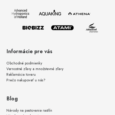
ä
t
i
e
Informácie pre vás
Obchodné podmienky
Vernostné zľavy a množstevné zľavy
Reklamácia tovaru
Prečo nakupovať u nás?
Blog
Návody na pestovanie rastlín