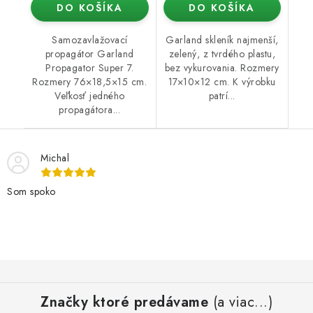
DO KOŠÍKA
DO KOŠÍKA
Samozavlažovací
Garland skleník najmenší,
propagátor Garland
zelený, z tvrdého plastu,
Propagator Super 7.
bez vykurovania. Rozmery
Rozmery 76×18,5×15 cm.
17×10×12 cm. K výrobku
Veľkosť jedného
patrí...
propagátora...
Michal
Som spoko
Z
á
Značky ktoré predávame
(a viac...)
p