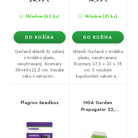
(63 ks)
(31 ks)
Skladom
Skladom
DO KOŠÍKA
DO KOŠÍKA
Garland skleník XL zelený
Skleník Garland z tvrdého
z tvrdého plastu,
plastu, nevyhrievaný.
nevyhrievaný. Rozmery
Rozmery 37,5 × 23 × 18
58×40×22,5 cm. Vysoké
cm. S vysokým
veko s vetracími...
kupolovitým vekom a...
Plagron Seedbox
HGA Garden
Propagator 32,
miniskleník,
nevyhrievaný 3 ks,
23x18x13 cm