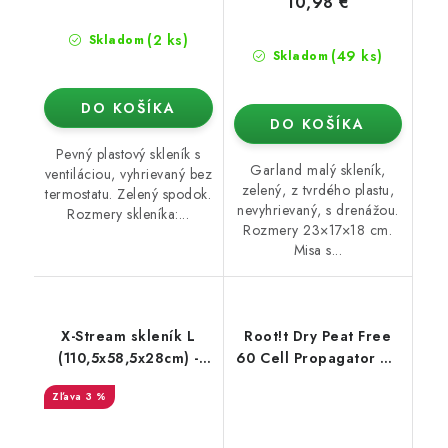
10,98 €
(2 ks)
Skladom
(49 ks)
Skladom
DO KOŠÍKA
DO KOŠÍKA
Pevný plastový skleník s
Garland malý skleník,
ventiláciou, vyhrievaný bez
zelený, z tvrdého plastu,
termostatu. Zelený spodok.
nevyhrievaný, s drenážou.
Rozmery skleníka:...
Rozmery 23×17×18 cm.
Misa s...
X-Stream skleník L
Root!t Dry Peat Free
(110,5x58,5x28cm) -
60 Cell Propagator Kit
vyhrievaný s
skleník nevyhrievaný,
3 %
thermostatem
58x40.5x22.5 cm