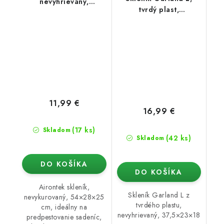
nevyhrievaný,
tvrdý plast,
54x28x25 cm
nevyhrievaný
(37,5x23x18 cm)
11,99 €
16,99 €
(17 ks)
Skladom
(42 ks)
Skladom
DO KOŠÍKA
DO KOŠÍKA
Airontek skleník,
Skleník Garland L z
nevykurovaný, 54×28×25
tvrdého plastu,
cm, ideálny na
nevyhrievaný, 37,5×23×18
predpestovanie sadeníc,