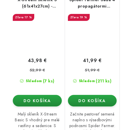
(61x41x27cm) -
propagátormi
Nevyhrievaný
(zásobníky na
17 %
19 %
štartovanie semien)
43,98 €
41,99 €
52,99 €
51,99 €
(7 ks)
(211 ks)
Skladom
Skladom
DO KOŠÍKA
DO KOŠÍKA
Malý skleník X-Stream
Začnite pestovať semená
Basic S vhodný pre malé
naplno s výsadbovými
rastliny a sadenice. S
podnosmi Spider Farmer.