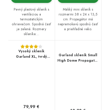
Pevný plastový skleník s
Mäkký mini skleník s
ventiláciou a
rozmermi 38 x 24 x 13,5
termostatickým
cm. Propagátor má
ohrievačom. Spodná časť
nepremokavú spodnú časť
je zelená. Rozmery
a priehľadné veko.
skleníka:...
Vysoký skleník
Garland skleník Small
Garland XL, tvrdý
High Dome Propagator
plast, vyhrievaný
Green s drenážou,
(59x41x26,5 cm)
tvrdý plast,
nevyhrievaný, 23x17x18
cm
79,99 €