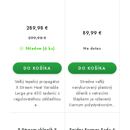
289,98 €
89,99 €
299,98 €
(6 ks)
Skladom
Na dotaz
DO KOŠÍKA
DO KOŠÍKA
Veľký tepelný propagátor
Stredne veľký
X-Stream Heat Variable
nevykurovaný plastový
Large pre 450 sadeníc s
skleník s vetracími
regulovateľnou základňou
klapkami je vybavený
a...
čiernym polystyrénovým...
X-Stream skleník S
Spider Farmer Sada 4