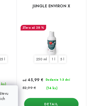
JUNGLE ENVIRON X
až 28 %
25 l
250 ml
1 l
5 l
45,99 €
Dodanie 1-3 dní
od
 ks)
52,99 €
(14 ks)
števu
ich
DETAIL