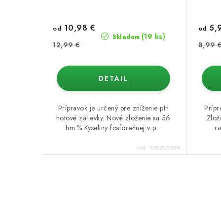
10,98 €
5,
od
od
(19 ks)
Skladom
12,99 €
8,99 
DETAIL
Prípravok je určený pre zníženie pH
Prípr
hotové zálievky. Nové zloženie sa 56
Zlož
hm.% Kyseliny fosforečnej v p...
ra
Kód:
100837/500ML