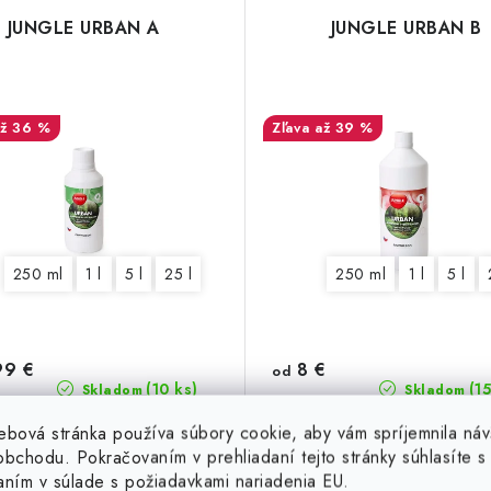
JUNGLE URBAN A
JUNGLE URBAN B
až 36 %
až 39 %
250 ml
1 l
5 l
25 l
250 ml
1 l
5 l
99 €
8 €
od
(10 ks)
(15
Skladom
Skladom
€
9,99 €
ebová stránka používa súbory cookie, aby vám spríjemnila náv
bchodu. Pokračovaním v prehliadaní tejto stránky súhlasíte s 
aním v súlade s požiadavkami nariadenia EU.
DETAIL
DETAIL