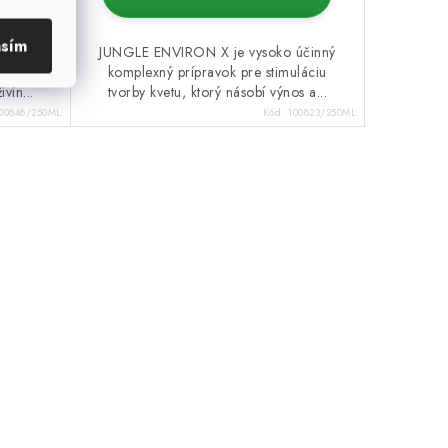
asím
inné
JUNGLE ENVIRON X je vysoko účinný
 tvorbu
komplexný prípravok pre stimuláciu
vín...
tvorby kvetu, ktorý násobí výnos a...
00848/250ML
Kód:
100823/250ML