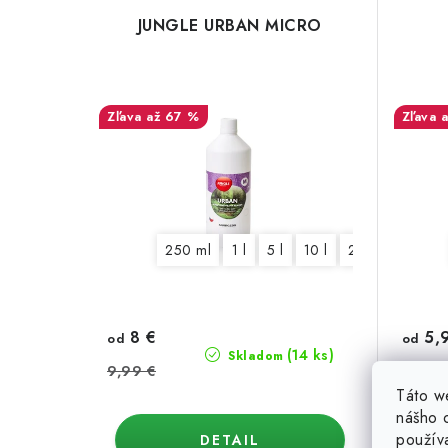
JUNGLE URBAN MICRO
až 67 %
250 ml
1 l
5 l
10 l
25 l
8 €
5,
od
od
(14 ks)
Skladom
9,99 €
6,99 
Táto w
nášho o
použív
DETAIL