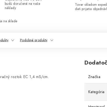
budú doručené na naše
Tovar skladom exped
náklady
deň prijatia objednáv
e na sklade
odukty
Podobné produkty
Dodatoč
račný roztok EC 1,4 mS/cm.
Značka
Kategória
Hmotnosť