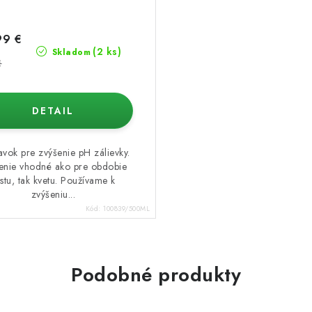
99 €
(2 ks)
Skladom
€
DETAIL
avok pre zvýšenie pH zálievky.
enie vhodné ako pre obdobie
stu, tak kvetu. Používame k
zvýšeniu...
Kód:
100839/500ML
Podobné produkty