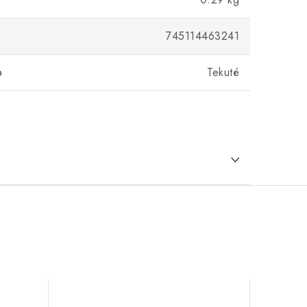
745114463241
o
Tekuté