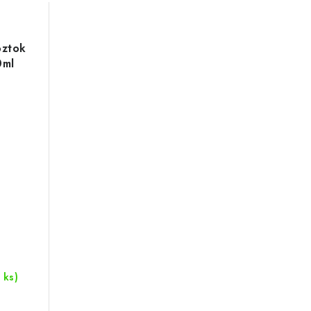
oztok
0ml
 ks)