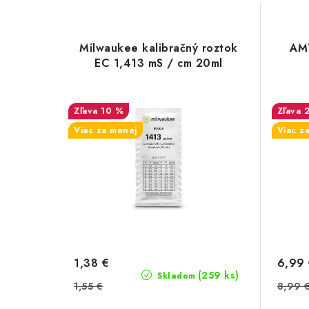
Milwaukee kalibračný roztok
AMT
EC 1,413 mS / cm 20ml
10 %
Viac za menej
Viac z
1,38 €
6,99
(259 ks)
Skladom
1,55 €
8,99 