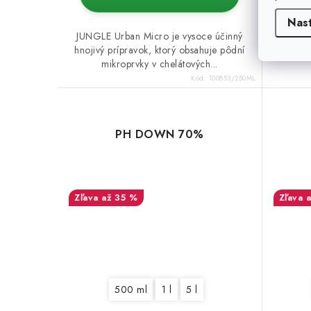
Nas
JUNGLE Urban Micro je vysoce účinný
hnojivý prípravok, ktorý obsahuje pôdní
mikroprvky v chelátových...
Kód:
100853/250ML
PH DOWN 70%
až 35 %
500 ml
1 l
5 l