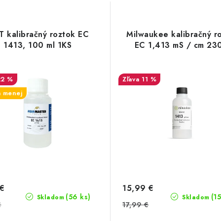
 kalibračný roztok EC
Milwaukee kalibračný r
1413, 100 ml 1KS
EC 1,413 mS / cm 23
22 %
11 %
a menej
 €
15,99 €
(56 ks)
(15
Skladom
Skladom
€
17,99 €