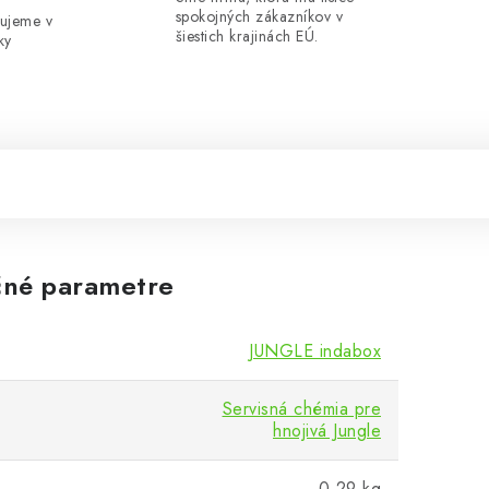
spokojných zákazníkov v
ujeme v
šiestich krajinách EÚ.
ky
né parametre
JUNGLE indabox
Servisná chémia pre
hnojivá Jungle
0.29 kg