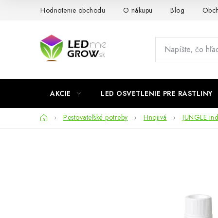
Prejsť
Hodnotenie obchodu
O nákupu
Blog
Obch
na
obsah
AKCIE
LED OSVETLENIE PRE RASTLINY
Domov
Pestovateľské potreby
Hnojivá
JUNGLE in