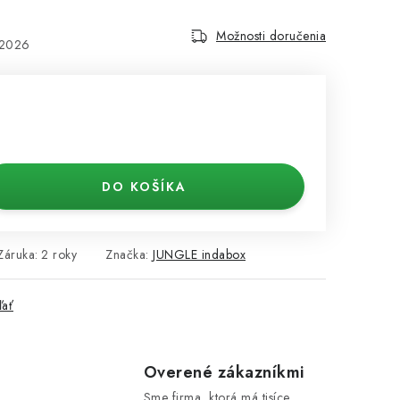
Možnosti doručenia
.2026
DO KOŠÍKA
Záruka
:
2 roky
Značka:
JUNGLE indabox
ľať
e
Overené zákazníkmi
Sme firma, ktorá má tisíce