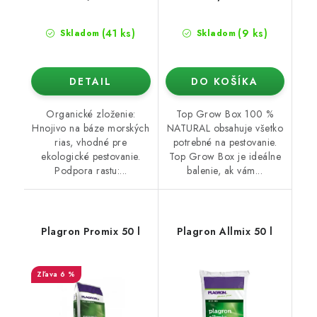
(41 ks)
(9 ks)
Skladom
Skladom
DETAIL
DO KOŠÍKA
Organické zloženie:
Top Grow Box 100 %
Hnojivo na báze morských
NATURAL obsahuje všetko
rias, vhodné pre
potrebné na pestovanie.
ekologické pestovanie.
Top Grow Box je ideálne
Podpora rastu:...
balenie, ak vám...
Plagron Promix 50 l
Plagron Allmix 50 l
6 %