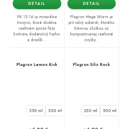
DETAIL
DETAIL
PK 13-14 je minerálne
Plagron Mega Worm je
hnojivo, ktoré dodáva
prírodný substrát, ktorého
rastlinám počas fázy
hlavnou zložkou sú
kvitnutia dodatočný fosfor
kompostovanej rastlinné
a draslík....
zvyšky...
Plagron Lemon Kick
Plagron Silic Rock
250 ml
500 ml
1 l
5 l
250 ml
500 ml
1 l