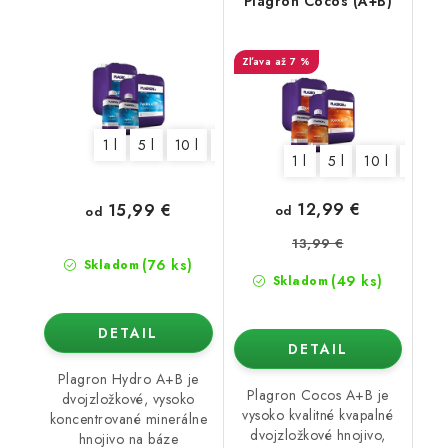
Plagron Cocos (A+B)
až 7 %
1 l
5 l
10 l
20 l
1 l
5 l
10 l
20 l
12,99 €
15,99 €
od
od
13,99 €
(76 ks)
Skladom
(49 ks)
Skladom
DETAIL
DETAIL
Plagron Hydro A+B je
Plagron Cocos A+B je
dvojzložkové, vysoko
vysoko kvalitné kvapalné
koncentrované minerálne
dvojzložkové hnojivo,
hnojivo na báze