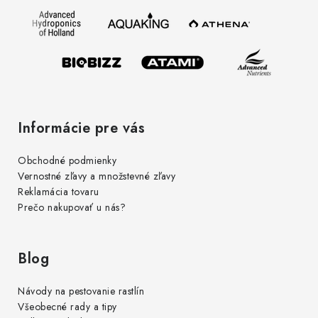
ä
t
i
e
Informácie pre vás
Obchodné podmienky
Vernostné zľavy a množstevné zľavy
Reklamácia tovaru
Prečo nakupovať u nás?
Blog
Návody na pestovanie rastlín
Všeobecné rady a tipy