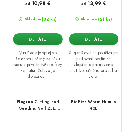
10,98 €
13,99 €
od
od
(32 ks)
(21 ks)
Skladom
Skladom
DETAIL
DETAIL
Vita Race je sprej so
Sugar Royal sa používa pri
železom určený na fázu
pestovaní rastlín na
rastu a prvé tri týždne fázy
zlepšenie prirodzenej
kvitnutia. Železo je
chuti konečného produktu.
dôležitou...
Ide o...
Plagron Cutting and
BioBizz Worm-Humus
Seeding Soil 25L,
40L
výsadbové médium na
rezne