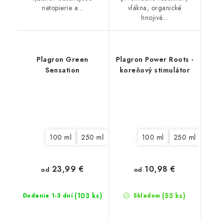
netopierie a...
vlákna, organické
hnojivá...
Plagron Green
Plagron Power Roots -
Sensation
koreňový stimulátor
100 ml
250 ml
500 ml
100 ml
1 l
5 l
250 ml
10 l
500
23,99 €
10,98 €
od
od
(103 ks)
(55 ks)
Dodanie 1-3 dní
Skladom