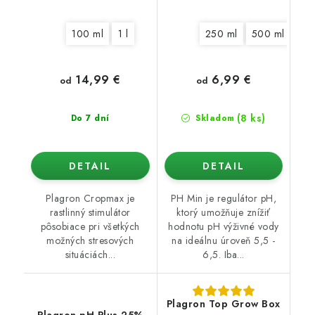
100 ml
1 l
250 ml
500 ml
1 l
14,99 €
6,99 €
od
od
(8 ks)
Do 7 dní
Skladom
DETAIL
DETAIL
Plagron Cropmax je
PH Min je regulátor pH,
rastlinný stimulátor
ktorý umožňuje znížiť
pôsobiace pri všetkých
hodnotu pH výživné vody
možných stresových
na ideálnu úroveň 5,5 -
situáciách...
6,5. Iba...
Plagron Top Grow Box
Plagron pH Plus 25%