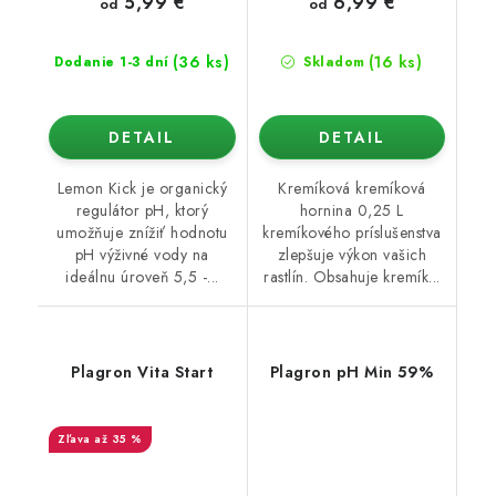
5,99 €
6,99 €
od
od
(36 ks)
(16 ks)
Dodanie 1-3 dní
Skladom
DETAIL
DETAIL
Lemon Kick je organický
Kremíková kremíková
regulátor pH, ktorý
hornina 0,25 L
umožňuje znížiť hodnotu
kremíkového príslušenstva
pH výživné vody na
zlepšuje výkon vašich
ideálnu úroveň 5,5 -...
rastlín. Obsahuje kremík...
Plagron Vita Start
Plagron pH Min 59%
až 35 %