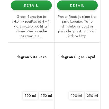
DETAIL
DETAIL
Green Sensation je
Power Roots je stimulátor
výkonný posilňovač 4 v 1,
rastu koreňov. Tento
ktorý možno použiť pri
stimulátor sa používa
akomkoľvek spôsobe
počas fázy rastu a prvých
pestovania a...
týždňov fázy...
Plagron Vita Race
Plagron Sugar Royal
100 ml
250 ml
1 l
5 l
100 ml
250 ml
500