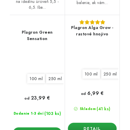
na ideálnu úroveň 5,5 -
balenie, ak vám...
6,5. Iba...
Plagron Alga Grow -
Plagron Green
rastové hnojivo
Sensation
100 ml
250 ml
500
100 ml
250 ml
500 ml
1 l
5 l
10 l
6,99 €
od
23,99 €
od
(41 ks)
Skladom
(103 ks)
Dodanie 1-3 dní
DETAIL