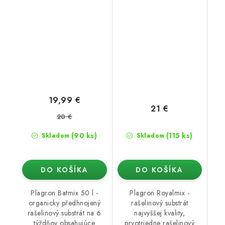
19,99 €
21 €
20 €
(90 ks)
(115 ks)
Skladom
Skladom
DO KOŠÍKA
DO KOŠÍKA
Plagron Batmix 50 l -
Plagron Royalmix -
organicky předhnojený
rašelinový substrát
rašelinový substrát na 6
najvyššej kvality,
týždňov obsahujúce
prvotriedne rašelinový