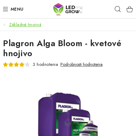
Prejsť
Hľad
na
obsah
Základné hnojivá
AKCIE
Plagron Alga Bloom - kvetové
LED OSVETLENIE PRE RASTLINY
hnojivo
PESTOVATEĽSKÉ POTREBY
3 hodnotenia
Podrobnosti hodnotenia
PRE AKVÁRIA
MICROGREENS
SMART GARDEN
Hodnotenie obchodu
O nákupu
Blog
Obchodné podmienky
Predávané značky
Kontakt