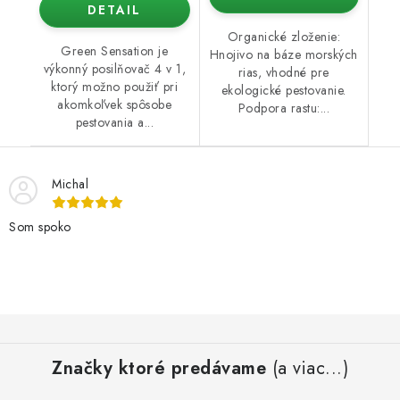
DETAIL
Organické zloženie:
Green Sensation je
Hnojivo na báze morských
výkonný posilňovač 4 v 1,
rias, vhodné pre
ktorý možno použiť pri
ekologické pestovanie.
akomkoľvek spôsobe
Podpora rastu:...
pestovania a...
Michal
Som spoko
Z
á
Značky ktoré predávame
(a viac...)
p