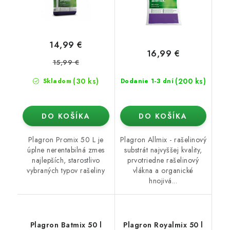
14,99 €
16,99 €
15,99 €
(30 ks)
(200 ks)
Skladom
Dodanie 1-3 dní
DO KOŠÍKA
DO KOŠÍKA
Plagron Promix 50 L je
Plagron Allmix - rašelinový
úplne nerentabilná zmes
substrát najvyššej kvality,
najlepších, starostlivo
prvotriedne rašelinový
vybraných typov rašeliny
vlákna a organické
hnojivá...
Plagron Batmix 50 l
Plagron Royalmix 50 l