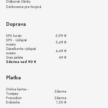
Odborné články
Dávkovanie pre hnojivá
Doprava
SPS kuriér
5,99 €
SPS - výdajné
5,49 €
miesto
Zásielkovňa výdajné
4,49 €
miesto
Geis paleta
49 €
Zdarma nad 90 €
Platba
Online kartou -
Zdarma
Trustpay
Prevodom
Zdarma
Dobierka
1,50 €