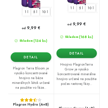
1 l
5 l
10 l
20 l
1 l
5 l
10 l
20 l
9,99 €
od
9,99 €
od
(168 ks)
Skladom
(134 ks)
Skladom
DETAIL
DETAIL
Hnojivo PlagronTerra
Plagron Terra Bloom je
Grow je vysoko
vysoko koncentrované
koncentrované minerálne
hnojivo na báze
hnojivo určené na použitie
minerálnych látok určené
počas rastovej fázy...
na použitie vo fáze...
Plagron Hydro (A+B)