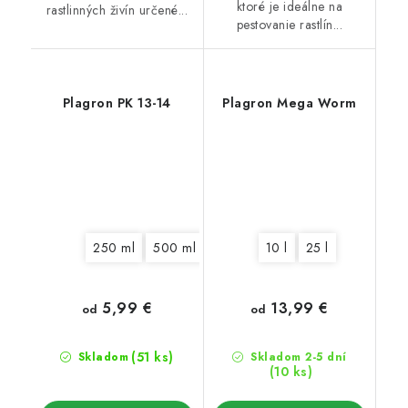
ktoré je ideálne na
rastlinných živín určené...
pestovanie rastlín...
Plagron PK 13-14
Plagron Mega Worm
250 ml
500 ml
1 l
5 l
10 l
10 l
25 l
20 l
5,99 €
13,99 €
od
od
(51 ks)
Skladom
Skladom 2-5 dní
(10 ks)