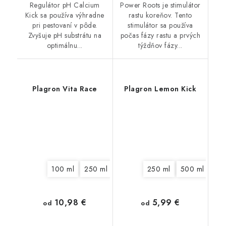
Regulátor pH Calcium
Power Roots je stimulátor
Kick sa používa výhradne
rastu koreňov. Tento
pri pestovaní v pôde.
stimulátor sa používa
Zvyšuje pH substrátu na
počas fázy rastu a prvých
optimálnu...
týždňov fázy...
Plagron Vita Race
Plagron Lemon Kick
100 ml
250 ml
1 l
5 l
250 ml
500 ml
1 l
10,98 €
5,99 €
od
od