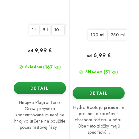
1 l
5 l
10 l
20 l
100 ml
250 ml
500
9,99 €
od
6,99 €
od
(167 ks)
Skladom
(51 ks)
Skladom
DETAIL
DETAIL
Hnojivo PlagronTerra
Hydro Roots je prísada na
Grow je vysoko
posilnenie koreňov s
koncentrované minerálne
obsahom fosforu a bóru.
hnojivo určené na použitie
Obe tieto zložky majú
počas rastovej fázy...
špecifickú...