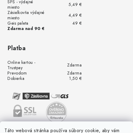
SPS - výdajné
5,49 €
miesto
Zásielkovňa výdajné
4,49 €
miesto
Geis paleta
49 €
Zdarma nad 90 €
Platba
Online kartou -
Zdarma
Trustpay
Prevodom
Zdarma
Dobierka
1,50 €
Táto webová stránka používa súbory cookie, aby vám