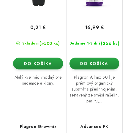
0,21 €
16,99 €
(>500 ks)
(266 ks)
Skladom
Dodanie 1-3 dní
DO KOŠÍKA
DO KOŠÍKA
Malý kvetináč vhodný pre
Plagron Allmix 50 l je
sadenice a klony.
prémiový organický
substrát s předhnojením,
sestavený ze směsi rašelin,
perlitu,...
Plagron Growmix
Advanced PK