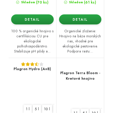
(70 ks)
(61 ks)
Skladom
Skladom
DETAIL
DETAIL
100 % organické hnojivo s
Organické zloženie:
certifikáciou CU pre
Hnojivo na báze morských
ekologické
rias, vhodné pre
poľnohospodárstvo.
ekologické pestovanie.
Stabilizuje pH pôdy a...
Podpora rastu:...
Plagron Hydro (A+B)
Plagron Terra Bloom -
Kvetové hnojivo
1 l
5 l
10 l
20 l