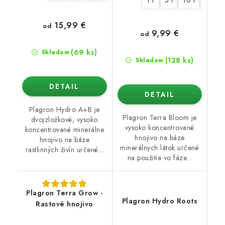
1 l
5 l
10 l
20 l
15,99 €
od
9,99 €
od
(69 ks)
Skladom
(128 ks)
Skladom
DETAIL
DETAIL
Plagron Hydro A+B je
Plagron Terra Bloom je
dvojzložkové, vysoko
vysoko koncentrované
koncentrované minerálne
hnojivo na báze
hnojivo na báze
minerálnych látok určené
rastlinných živín určené...
na použitie vo fáze...
Plagron Terra Grow -
Plagron Hydro Roots
Rastové hnojivo