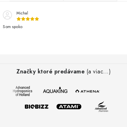
Michal
Som spoko
Z
á
Značky ktoré predávame
(a viac...)
p
ä
t
i
e