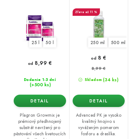
až 11 %
25 l
50 l
250 ml
500 ml
1 l
8 €
od
8,99 €
od
8,99 €
(34 ks)
Dodanie 1-3 dní
Skladom
(>500 ks)
DETAIL
DETAIL
Plagron Growmix je
Advanced PK je vysoko
prémiový předhnojený
kvalitný hnojivo s
substrát navržený pro
vyváženým pomerom
pěstování všech kvetoucích
fosforu a draslíka.