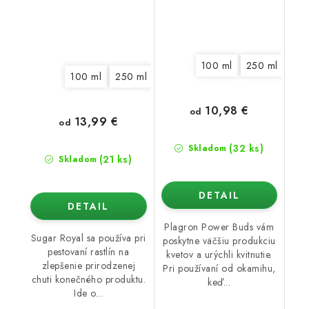
100 ml
250 ml
500
100 ml
250 ml
500 ml
1 l
5 l
10 l
10,98 €
od
13,99 €
od
(32 ks)
Skladom
(21 ks)
Skladom
DETAIL
DETAIL
Plagron Power Buds vám
Sugar Royal sa používa pri
poskytne väčšiu produkciu
pestovaní rastlín na
kvetov a urýchli kvitnutie.
zlepšenie prirodzenej
Pri používaní od okamihu,
chuti konečného produktu.
keď...
Ide o...