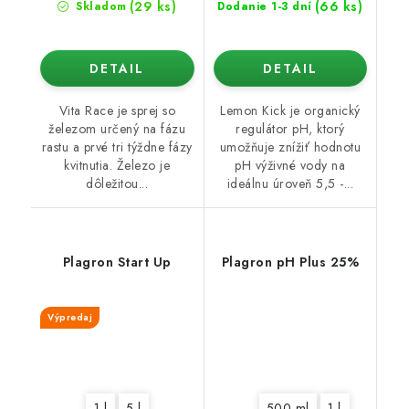
(29 ks)
(66 ks)
Skladom
Dodanie 1-3 dní
DETAIL
DETAIL
Vita Race je sprej so
Lemon Kick je organický
železom určený na fázu
regulátor pH, ktorý
rastu a prvé tri týždne fázy
umožňuje znížiť hodnotu
kvitnutia. Železo je
pH výživné vody na
dôležitou...
ideálnu úroveň 5,5 -...
Plagron Start Up
Plagron pH Plus 25%
Výpredaj
1 l
5 l
500 ml
1 l