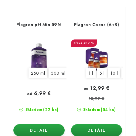
Plagron pH Min 59%
Plagron Cocos (A+B)
až 7 %
250 ml
500 ml
1 l
5 l
1 l
10 l
5 l
10 l
20 l
12,99 €
od
6,99 €
od
13,99 €
(22 ks)
(54 ks)
Skladom
Skladom
DETAIL
DETAIL