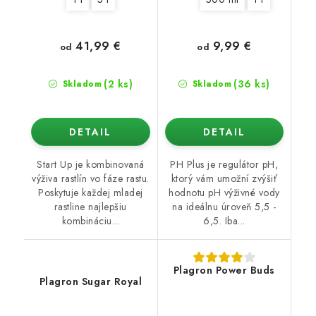
41,99 €
9,99 €
od
od
(2 ks)
(36 ks)
Skladom
Skladom
DETAIL
DETAIL
Start Up je kombinovaná
PH Plus je regulátor pH,
výživa rastlín vo fáze rastu.
ktorý vám umožní zvýšiť
Poskytuje každej mladej
hodnotu pH výživné vody
rastline najlepšiu
na ideálnu úroveň 5,5 -
kombináciu...
6,5. Iba...
Plagron Power Buds
Plagron Sugar Royal