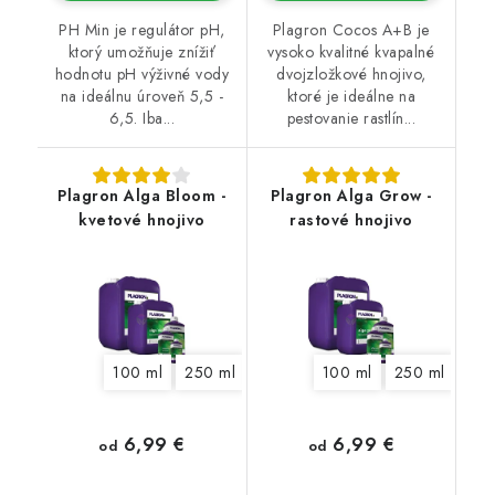
PH Min je regulátor pH,
Plagron Cocos A+B je
ktorý umožňuje znížiť
vysoko kvalitné kvapalné
hodnotu pH výživné vody
dvojzložkové hnojivo,
na ideálnu úroveň 5,5 -
ktoré je ideálne na
6,5. Iba...
pestovanie rastlín...
Plagron Alga Bloom -
Plagron Alga Grow -
kvetové hnojivo
rastové hnojivo
100 ml
250 ml
500 ml
100 ml
1 l
5 l
250 ml
10 l
20 l
500
6,99 €
6,99 €
od
od