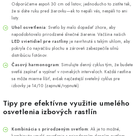
Odporúčame aspoň 30 cm od listov; jednoducho to zistíte tak,
že si dáte ruku pred žiarovku—ak to nepáli vás, nespáli to ani
listy.
Uhol osvetlenia
: Svetlo by malo dopadať zhora, aby
napodobňovalo prirodzené slnečné žiarenie. Väčšina našich
LED svietidiel pre rastliny
je navrhnutá s takým uhlom, aby
pokryla čo najväčšiu plochu a zároveň zabezpečila silnú
distribúciu fotónov.
Časový harmonogram
: Simulujte denný cyklus tým, že budete
svetlá zapínať a vypínať v rovnakých intervaloch. Každá rastlina
sa môže mierne líšiť, avšak najčastejší svetelný cyklus pre
izbovky je 14/10 (zapnuté/vypnuté).
Tipy pre efektívne využitie umelého
osvetlenia izbových rastlín
Kombinácia s prirodzeným svetlom
: Ak je to možné,