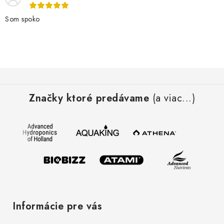
Som spoko
Z
á
Značky ktoré predávame
(a viac...)
p
ä
t
i
e
Informácie pre vás