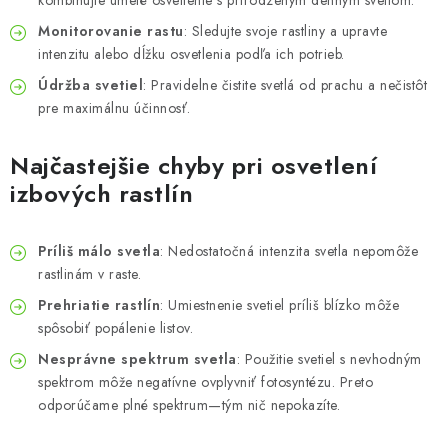
kombinujte umelé osvetlenie s prirodzeným denným svetlom.
Monitorovanie rastu
: Sledujte svoje rastliny a upravte
intenzitu alebo dĺžku osvetlenia podľa ich potrieb.
Údržba svetiel
: Pravidelne čistite svetlá od prachu a nečistôt
pre maximálnu účinnosť.
Najčastejšie chyby pri osvetlení
izbových rastlín
Príliš málo svetla
: Nedostatočná intenzita svetla nepomôže
rastlinám v raste.
Prehriatie rastlín
: Umiestnenie svetiel príliš blízko môže
spôsobiť popálenie listov.
Nesprávne spektrum svetla
: Použitie svetiel s nevhodným
spektrom môže negatívne ovplyvniť fotosyntézu. Preto
odporúčame plné spektrum—tým nič nepokazíte.