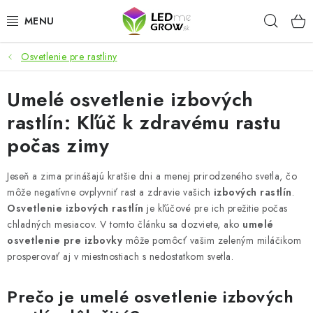
Prejsť
Hľad
na
obsah
Osvetlenie pre rastliny
AKCIE
Umelé osvetlenie izbových
LED OSVETLENIE PRE RASTLINY
rastlín: Kľúč k zdravému rastu
PESTOVATEĽSKÉ POTREBY
počas zimy
PRE AKVÁRIA
Jeseň a zima prinášajú kratšie dni a menej prirodzeného svetla, čo
môže negatívne ovplyvniť rast a zdravie vašich
izbových rastlín
.
MICROGREENS
Osvetlenie izbových rastlín
je kľúčové pre ich prežitie počas
chladných mesiacov. V tomto článku sa dozviete, ako
umelé
osvetlenie pre izbovky
môže pomôcť vašim zeleným miláčikom
SMART GARDEN
prosperovať aj v miestnostiach s nedostatkom svetla.
Hodnotenie obchodu
O nákupu
Blog
Prečo je umelé osvetlenie izbových
Obchodné podmienky
Predávané značky
Kontakt