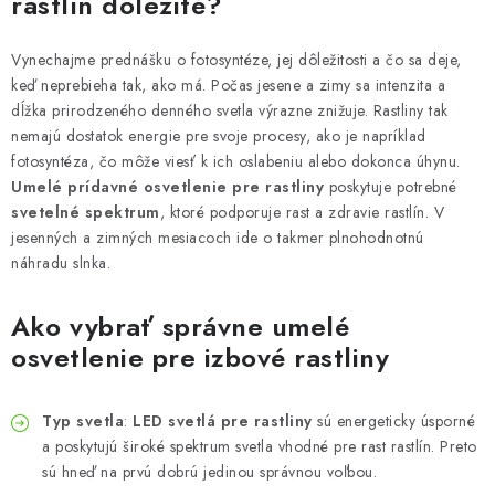
rastlín dôležité?
Podmienky o ochrane osobných údajov
Vynechajme prednášku o fotosyntéze, jej dôležitosti a čo sa deje,
keď neprebieha tak, ako má. Počas jesene a zimy sa intenzita a
dĺžka prirodzeného denného svetla výrazne znižuje. Rastliny tak
nemajú dostatok energie pre svoje procesy, ako je napríklad
fotosyntéza, čo môže viesť k ich oslabeniu alebo dokonca úhynu.
Umelé prídavné osvetlenie pre rastliny
poskytuje potrebné
svetelné spektrum
, ktoré podporuje rast a zdravie rastlín. V
jesenných a zimných mesiacoch ide o takmer plnohodnotnú
náhradu slnka.
Ako vybrať správne umelé
osvetlenie pre izbové rastliny
Typ svetla
:
LED svetlá pre rastliny
sú energeticky úsporné
a poskytujú široké spektrum svetla vhodné pre rast rastlín. Preto
sú hneď na prvú dobrú jedinou správnou voľbou.