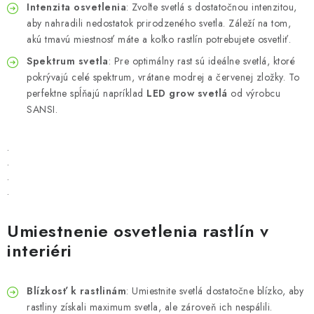
Intenzita osvetlenia
: Zvoľte svetlá s dostatočnou intenzitou,
aby nahradili nedostatok prirodzeného svetla. Záleží na tom,
akú tmavú miestnosť máte a koľko rastlín potrebujete osvetliť.
Spektrum svetla
: Pre optimálny rast sú ideálne svetlá, ktoré
pokrývajú celé spektrum, vrátane modrej a červenej zložky. To
perfektne spĺňajú napríklad
LED grow svetlá
od výrobcu
SANSI.
.
.
.
.
Umiestnenie osvetlenia rastlín v
interiéri
Blízkosť k rastlinám
: Umiestnite svetlá dostatočne blízko, aby
rastliny získali maximum svetla, ale zároveň ich nespálili.