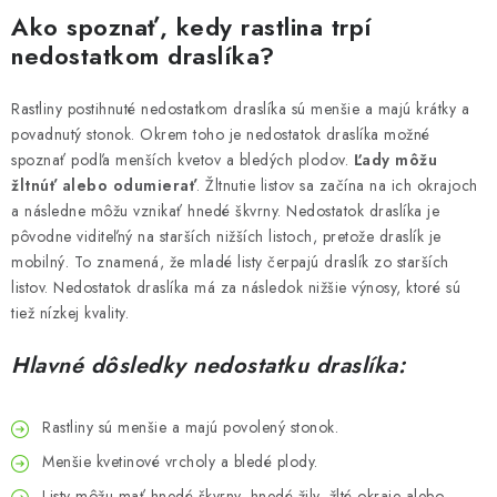
Podmienky o ochrane osobných údajov
Ako spoznať, kedy rastlina trpí
nedostatkom draslíka?
Rastliny postihnuté nedostatkom draslíka sú menšie a majú krátky a
povadnutý stonok. Okrem toho je nedostatok draslíka možné
spoznať podľa menších kvetov a bledých plodov.
Ľady môžu
žltnúť alebo odumierať
. Žltnutie listov sa začína na ich okrajoch
a následne môžu vznikať hnedé škvrny. Nedostatok draslíka je
pôvodne viditeľný na starších nižších listoch, pretože draslík je
mobilný. To znamená, že mladé listy čerpajú draslík zo starších
listov. Nedostatok draslíka má za následok nižšie výnosy, ktoré sú
tiež nízkej kvality.
Hlavné dôsledky nedostatku draslíka:
Rastliny sú menšie a majú povolený stonok.
Menšie kvetinové vrcholy a bledé plody.
Listy môžu mať hnedé škvrny, hnedé žily, žlté okraje alebo