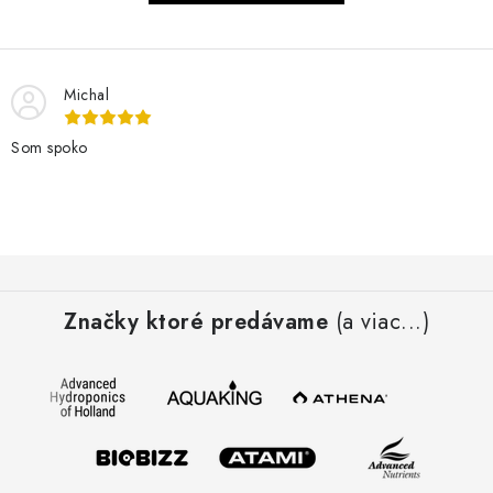
Michal
Som spoko
Z
á
Značky ktoré predávame
(a viac...)
p
ä
t
i
e