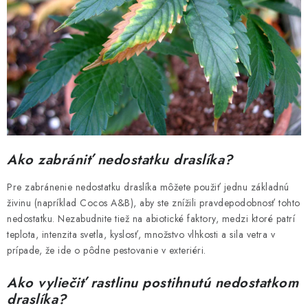
Ako zabrániť nedostatku draslíka?
Pre zabránenie nedostatku draslíka môžete použiť jednu základnú
živinu (napríklad Cocos A&B), aby ste znížili pravdepodobnosť tohto
nedostatku. Nezabudnite tiež na abiotické faktory, medzi ktoré patrí
teplota, intenzita svetla, kyslosť, množstvo vlhkosti a sila vetra v
prípade, že ide o pôdne pestovanie v exteriéri.
Ako vyliečiť rastlinu postihnutú nedostatkom
draslíka?