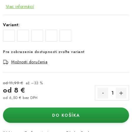
Viac informácií
Variant:
Pre zobrazenie dostupnosti zvoľte variant
Možnosti doručenia
od 11,99 €
až –33 %
od
8 €
od
6,50 €
bez DPH
Jednotková cena:
DO KOŠÍKA