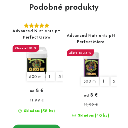
Podobné produkty
Advanced Nutrients pH
Advanced Nutrients pH
Perfect Grow
Perfect Micro
až 38 %
až 33 %
500 ml
1 l
5 l
10 l
20 l
500 ml
1 l
5 l
10
8 €
od
8 €
od
11,99 €
11,99 €
(58 ks)
Skladom
(40 ks)
Skladom