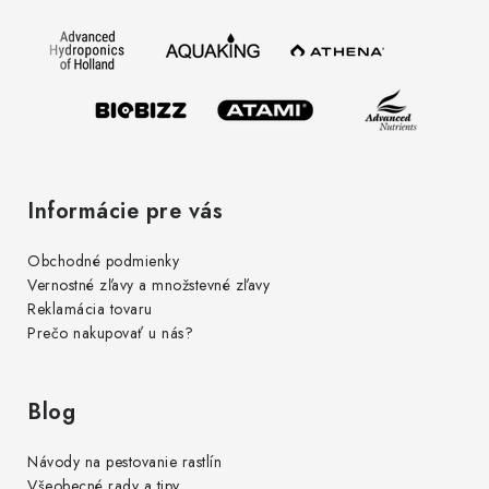
ä
t
i
e
Informácie pre vás
Obchodné podmienky
Vernostné zľavy a množstevné zľavy
Reklamácia tovaru
Prečo nakupovať u nás?
Blog
Návody na pestovanie rastlín
Všeobecné rady a tipy