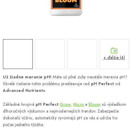
Podmienky o ochrane osobných údajov
+ ďalšie (4)
Už žiadne meranie pH!
Máte už plné zuby neustále merania pH?
Skvelé riešenie tohto problému predstavuje rad
pH Perfect
od
Advanced Nutrients
.
Základné hnojivá
pH Perfect
Grow
,
Micro
a
Bloom
sú výsledkom
dlhoročných výskumov a najmodernejších trendov. Zabezpečia
dokonalú výživu, automaticky vyrovnajú pH za vás a udržia ho
počas jedného týždňa.