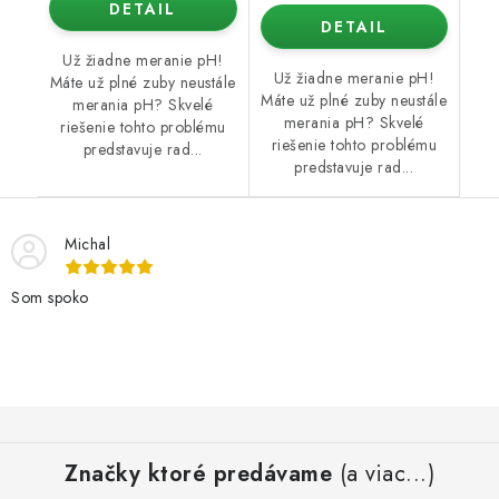
DETAIL
DETAIL
Už žiadne meranie pH!
Už žiadne meranie pH!
Máte už plné zuby neustále
Máte už plné zuby neustále
merania pH? Skvelé
merania pH? Skvelé
riešenie tohto problému
riešenie tohto problému
predstavuje rad...
predstavuje rad...
Michal
Som spoko
Z
á
Značky ktoré predávame
(a viac...)
p