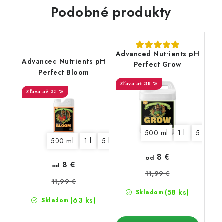
Podobné produkty
Advanced Nutrients pH
Advanced Nutrients pH
Perfect Grow
Perfect Bloom
až 38 %
až 33 %
500 ml
1 l
5 l
10
500 ml
1 l
5 l
10 l
20 l
8 €
od
8 €
od
11,99 €
11,99 €
(58 ks)
Skladom
(63 ks)
Skladom