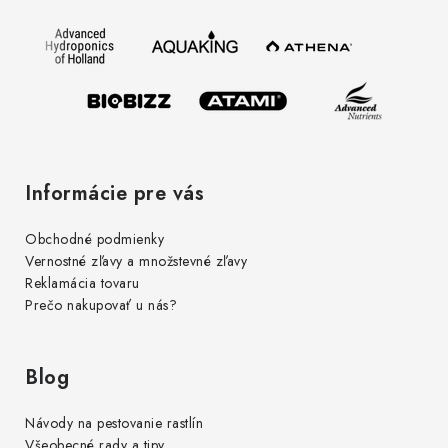
ä
t
i
e
Informácie pre vás
Obchodné podmienky
Vernostné zľavy a množstevné zľavy
Reklamácia tovaru
Prečo nakupovať u nás?
Blog
Návody na pestovanie rastlín
Všeobecné rady a tipy