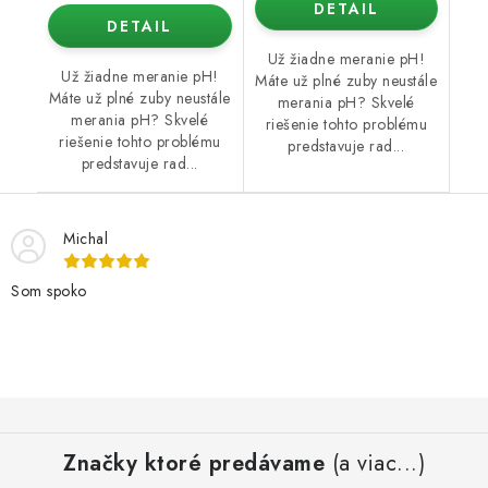
DETAIL
DETAIL
Už žiadne meranie pH!
Už žiadne meranie pH!
Máte už plné zuby neustále
Máte už plné zuby neustále
merania pH? Skvelé
merania pH? Skvelé
riešenie tohto problému
riešenie tohto problému
predstavuje rad...
predstavuje rad...
Michal
Som spoko
Z
á
Značky ktoré predávame
(a viac...)
p