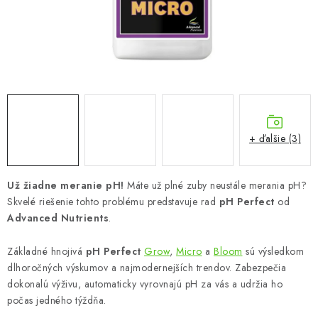
Podmienky o ochrane osobných údajov
+ ďalšie (3)
Už žiadne meranie pH!
Máte už plné zuby neustále merania pH?
Skvelé riešenie tohto problému predstavuje rad
pH Perfect
od
Advanced Nutrients
.
Základné hnojivá
pH Perfect
Grow
,
Micro
a
Bloom
sú výsledkom
dlhoročných výskumov a najmodernejších trendov. Zabezpečia
dokonalú výživu, automaticky vyrovnajú pH za vás a udržia ho
počas jedného týždňa.