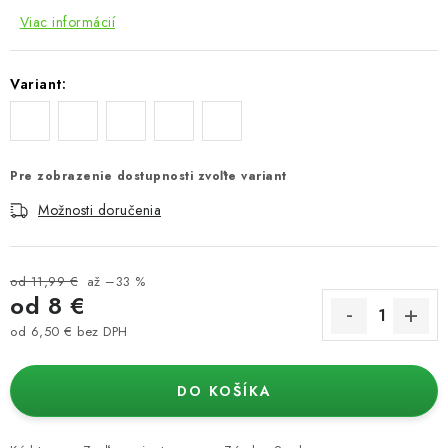
Viac informácií
Variant:
Pre zobrazenie dostupnosti zvoľte variant
Možnosti doručenia
od 11,99 €
až –33 %
od
8 €
od
6,50 €
bez DPH
Jednotková cena:
DO KOŠÍKA