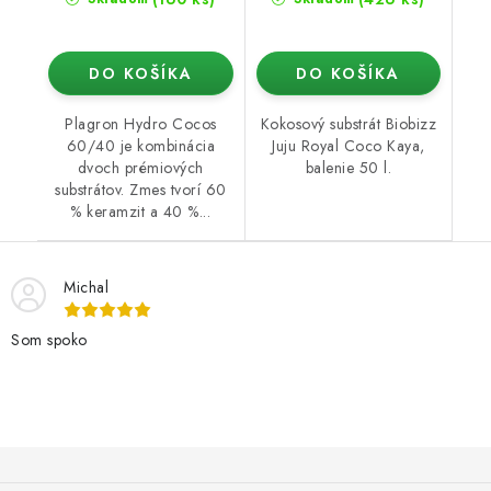
DO KOŠÍKA
DO KOŠÍKA
Plagron Hydro Cocos
Kokosový substrát Biobizz
60/40 je kombinácia
Juju Royal Coco Kaya,
dvoch prémiových
balenie 50 l.
substrátov. Zmes tvorí 60
% keramzit a 40 %...
Michal
Som spoko
Z