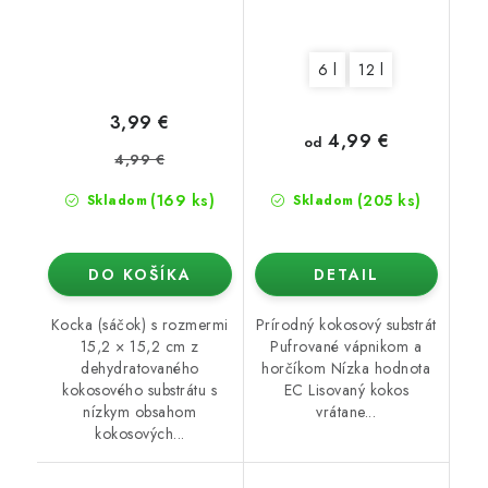
6 l
12 l
3,99 €
4,99 €
od
4,99 €
(169 ks)
(205 ks)
Skladom
Skladom
DO KOŠÍKA
DETAIL
Kocka (sáčok) s rozmermi
Prírodný kokosový substrát
15,2 × 15,2 cm z
Pufrované vápnikom a
dehydratovaného
horčíkom Nízka hodnota
kokosového substrátu s
EC Lisovaný kokos
nízkym obsahom
vrátane...
kokosových...