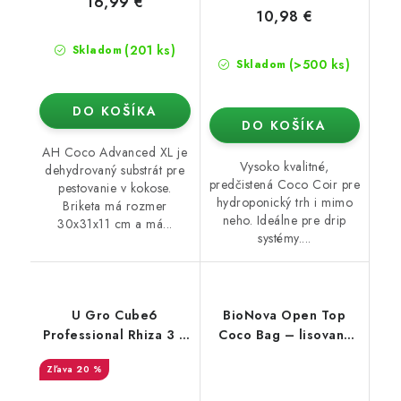
16,99 €
10,98 €
(201 ks)
Skladom
(>500 ks)
Skladom
DO KOŠÍKA
DO KOŠÍKA
AH Coco Advanced XL je
Vysoko kvalitné,
dehydrovaný substrát pre
predčistená Coco Coir pre
pestovanie v kokose.
hydroponický trh i mimo
Briketa má rozmer
neho. Ideálne pre drip
30x31x11 cm a má...
systémy....
U Gro Cube6
BioNova Open Top
Professional Rhiza 3 l,
Coco Bag – lisovaný
400 g
kokos vrátane
20 %
kvetináča