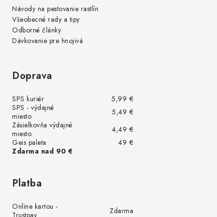
Návody na pestovanie rastlín
Všeobecné rady a tipy
Odborné články
Dávkovanie pre hnojivá
Doprava
SPS kuriér
5,99 €
SPS - výdajné
5,49 €
miesto
Zásielkovňa výdajné
4,49 €
miesto
Geis paleta
49 €
Zdarma nad 90 €
Platba
Online kartou -
Zdarma
Trustpay