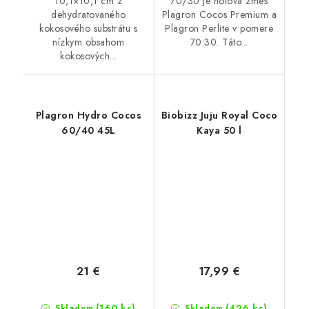
10,1×10,1 cm z
70/30 je hotová zmes
dehydratovaného
Plagron Cocos Premium a
kokosového substrátu s
Plagron Perlite v pomere
nízkym obsahom
70:30. Táto...
kokosových...
Plagron Hydro Cocos
Biobizz Juju Royal Coco
60/40 45L
Kaya 50 l
21 €
17,99 €
(160 ks)
(426 ks)
Skladom
Skladom