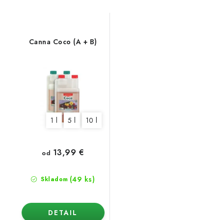
Canna Coco (A + B)
1 l
5 l
10 l
13,99 €
od
(49 ks)
Skladom
DETAIL