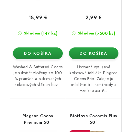
18,99 €
2,99 €
(147 ks)
(>500 ks)
Skladom
Skladom
DO KOŠÍKA
DO KOŠÍKA
Washed & Buffered Cocos
Lisovaná vysušená
je substrát zložený zo 100
kokosová tehlička Plagron
% praných a pufrovaných
Cocos Brix. Zalejte ju
kokosových vlákien bez...
približne 6 litrami vody a
vznikne asi 9...
Plagron Cocos
BioNova Cocomix Plus
Premium 50 l
50 l