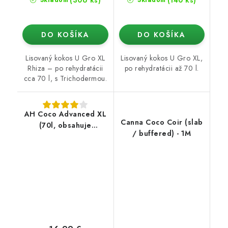
(306 ks)
(140 ks)
Skladom
Skladom
DO KOŠÍKA
DO KOŠÍKA
Lisovaný kokos U Gro XL
Lisovaný kokos U Gro XL,
Rhiza – po rehydratácii
po rehydratácii až 70 l.
cca 70 l, s Trichodermou.
AH Coco Advanced XL
Canna Coco Coir (slab
(70l, obsahuje
/ buffered) - 1M
Trichoderma)