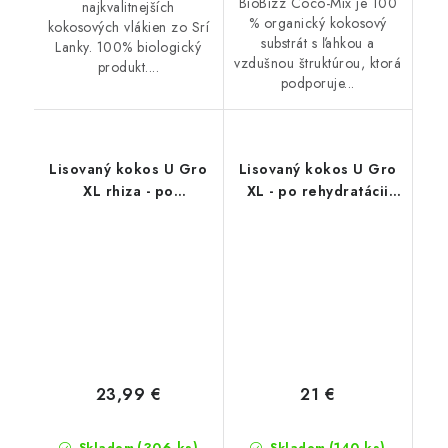
BioBizz Coco-Mix je 100
najkvalitnejších
% organický kokosový
kokosových vlákien zo Srí
substrát s ľahkou a
Lanky. 100% biologický
vzdušnou štruktúrou, ktorá
produkt....
podporuje...
Lisovaný kokos U Gro
Lisovaný kokos U Gro
XL rhiza - po
XL - po rehydratácii
rehydratácii 70l
70l kokosového
kokosového substrátu.
substrátu
obsahuje Trichoderma
23,99 €
21 €