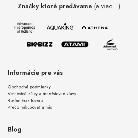
á
Značky ktoré predávame
(a viac...)
p
ä
t
i
e
Informácie pre vás
Obchodné podmienky
Vernostné zľavy a množstevné zľavy
Reklamácia tovaru
Prečo nakupovať u nás?
Blog