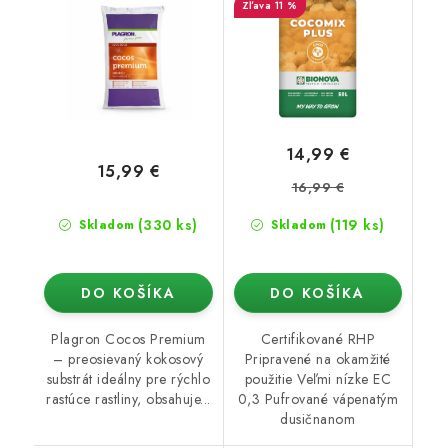
11 %
14,99 €
15,99 €
16,99 €
(330 ks)
(119 ks)
Skladom
Skladom
DO KOŠÍKA
DO KOŠÍKA
Plagron Cocos Premium
Certifikované RHP
– preosievaný kokosový
Pripravené na okamžité
substrát ideálny pre rýchlo
použitie Veľmi nízke EC
rastúce rastliny, obsahuje...
0,3 Pufrované vápenatým
dusičnanom