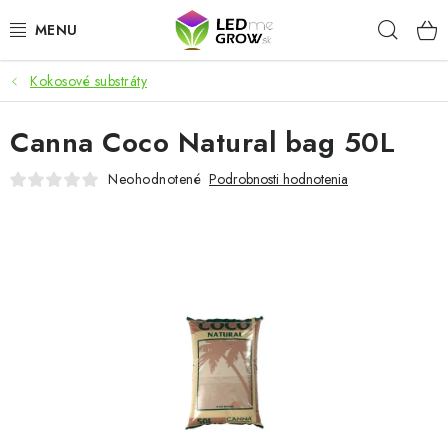
Prejsť
Hľad
na
obsah
Kokosové substráty
AKCIE
Canna Coco Natural bag 50L
LED OSVETLENIE PRE RASTLINY
Neohodnotené
Podrobnosti hodnotenia
PESTOVATEĽSKÉ POTREBY
PRE AKVÁRIA
MICROGREENS
SMART GARDEN
Hodnotenie obchodu
O nákupu
Blog
Obchodné podmienky
Predávané značky
Kontakt