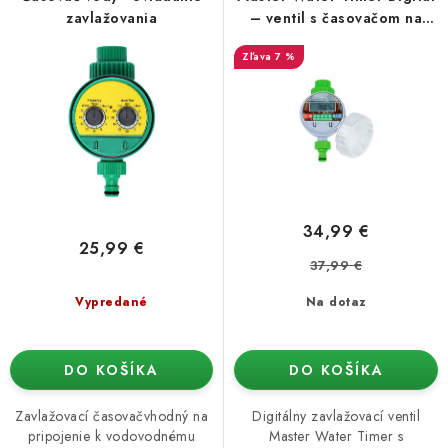
o
p
Podmienky o ochrane osobných údajov
zavlažovania
– ventil s časovačom na
zavlažovanie
d
r
7 %
u
o
k
d
t
u
o
k
v
t
o
34,99 €
v
25,99 €
37,99 €
Vypredané
Na dotaz
DO KOŠÍKA
DO KOŠÍKA
Zavlažovací časovačvhodný na
Digitálny zavlažovací ventil
pripojenie k vodovodnému
Master Water Timer s