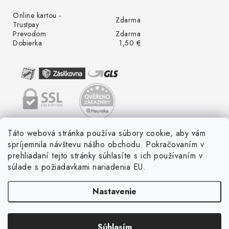
Online kartou -
Zdarma
Trustpay
Prevodom
Zdarma
Dobierka
1,50 €
Táto webová stránka používa súbory cookie, aby vám
spríjemnila návštevu nášho obchodu. Pokračovaním v
prehliadaní tejto stránky súhlasíte s ich používaním v
súlade s požiadavkami nariadenia EU.
Nastavenie
Súhlasím
Copyright 2026
LED ME GROW
. Všetky práva vyhradené.