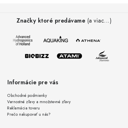
e
Z
p
á
r
Značky ktoré predávame
(a viac...)
p
v
ä
k
t
y
i
v
e
ý
p
i
s
Informácie pre vás
u
Obchodné podmienky
Vernostné zľavy a množstevné zľavy
Reklamácia tovaru
Prečo nakupovať u nás?