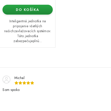
DO KOŠÍKA
Inteligentná jednotka na
pripojenie všetkých
našichzavlažovacích systémov.
Táto jednotka
zabezpečujeplnú...
O
v
l
Michal
á
d
Som spoko
a
c
i