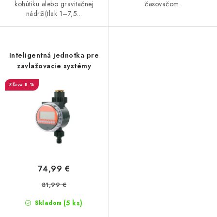
kohútiku alebo gravitačnej
časovačom.
nádrži(tlak 1–7,5...
Inteligentná jednotka pre
zavlažovacie systémy
8 %
74,99 €
81,99 €
(5 ks)
Skladom