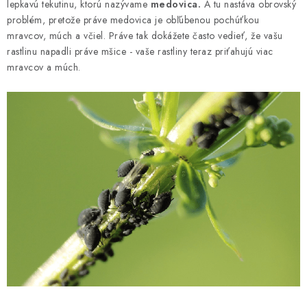
lepkavú tekutinu, ktorú nazývame
medovica.
A tu nastáva obrovský
problém, pretože práve medovica je obľúbenou pochúťkou
mravcov, múch a včiel. Práve tak dokážete často vedieť, že vašu
rastlinu napadli práve mšice - vaše rastliny teraz priťahujú viac
mravcov a múch.