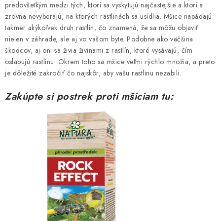
predovšetkým medzi tých, ktorí sa vyskytujú najčastejšie a ktorí si
Podmienky o ochrane osobných údajov
zrovna nevyberajú, na ktorých rastlinách sa usídlia. Mšice napádajú
takmer akýkoľvek druh rastlín, čo znamená, že sa môžu objaviť
nielen v záhrade, ale aj vo vašom byte. Podobne ako väčšina
škodcov, aj oni sa živia živinami z rastlín, ktoré vysávajú, čím
oslabujú rastlinu. Okrem toho sa mšice veľmi rýchlo množia, a preto
je dôležité zakročiť čo najskôr, aby vašu rastlinu nezabili.
Zakúpte si postrek proti mšiciam tu: