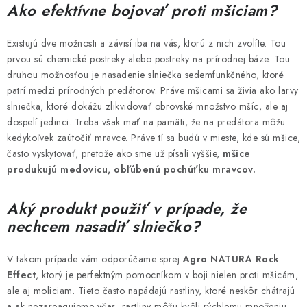
Ako efektívne bojovať proti mšiciam?
Existujú dve možnosti a závisí iba na vás, ktorú z nich zvolíte. Tou
prvou sú chemické postreky alebo postreky na prírodnej báze. Tou
druhou možnosťou je nasadenie slniečka sedemfunkčného, ktoré
patrí medzi prírodných predátorov. Práve mšicami sa živia ako larvy
slniečka, ktoré dokážu zlikvidovať obrovské množstvo mšíc, ale aj
dospelí jedinci. Treba však mať na pamäti, že na predátora môžu
kedykoľvek zaútočiť mravce. Práve tí sa budú v mieste, kde sú mšice,
často vyskytovať, pretože ako sme už písali vyššie,
mšice
produkujú medovicu, obľúbenú pochúťku mravcov.
Aký produkt použiť v prípade, že
nechcem nasadiť slniečko?
V takom prípade vám odporúčame sprej
Agro NATURA Rock
Effect
, ktorý je perfektným pomocníkom v boji nielen proti mšicám,
ale aj moliciam. Tieto často napádajú rastliny, ktoré neskôr chátrajú
a ak nezareagujeme včas, rastliny môžu kvôli rýchlemu množeniu