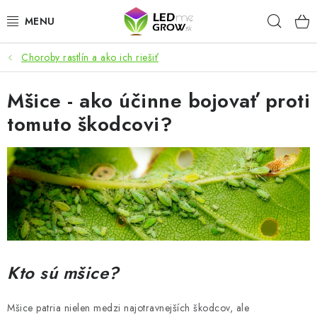
Prejsť
Hľad
na
obsah
Choroby rastlín a ako ich riešiť
AKCIE
Mšice - ako účinne bojovať proti
LED OSVETLENIE PRE RASTLINY
tomuto škodcovi?
PESTOVATEĽSKÉ POTREBY
PRE AKVÁRIA
MICROGREENS
SMART GARDEN
Kto sú mšice?
Hodnotenie obchodu
O nákupu
Blog
Obchodné podmienky
Predávané značky
Kontakt
Mšice patria nielen medzi najotravnejších škodcov, ale