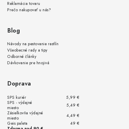
Reklamácia tovaru
Prečo nakupovať u nás?
Blog
Návody na pestovanie rastlín
Všeobecné rady a tipy
Odborné články
Dávkovanie pre hnojivá
Doprava
SPS kuriér
5,99 €
SPS - výdajné
5,49 €
miesto
Zásielkovňa výdajné
4,49 €
miesto
Geis paleta
49 €
Zdarma nad 90 €