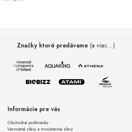
Z
á
Značky ktoré predávame
(a viac...)
p
ä
t
i
e
Informácie pre vás
Obchodné podmienky
Vernostné zľavy a množstevné zľavy