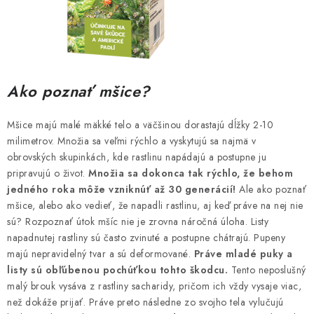
Ako poznať mšice?
Mšice majú malé mäkké telo a väčšinou dorastajú dĺžky 2-10
milimetrov. Množia sa veľmi rýchlo a vyskytujú sa najmä v
obrovských skupinkách, kde rastlinu napádajú a postupne ju
pripravujú o život.
Množia sa dokonca tak rýchlo, že behom
jedného roka môže vzniknúť až 30 generácií!
Ale ako poznať
mšice, alebo ako vedieť, že napadli rastlinu, aj keď práve na nej nie
sú? Rozpoznať útok mšíc nie je zrovna náročná úloha. Listy
napadnutej rastliny sú často zvinuté a postupne chátrajú. Pupeny
majú nepravidelný tvar a sú deformované.
Práve mladé puky a
listy sú obľúbenou pochúťkou tohto škodcu.
Tento neposlušný
malý brouk vysáva z rastliny sacharidy, pričom ich vždy vysaje viac,
než dokáže prijať. Práve preto následne zo svojho tela vylučujú