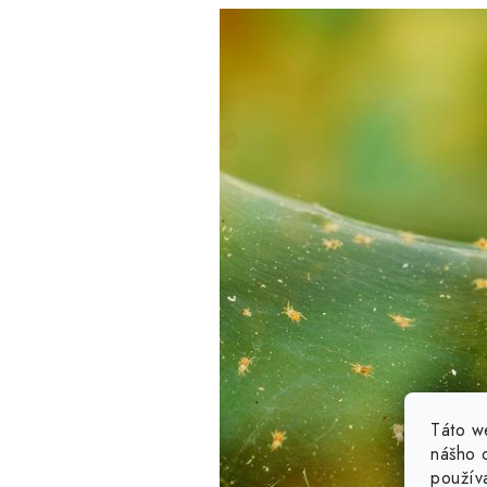
Táto w
nášho o
použív