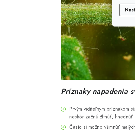
Nas
Príznaky napadenia s
Prvým viditeľným príznakom sú 
neskôr začnú žltnúť, hnednúť
Často si možno všimnúť malýc