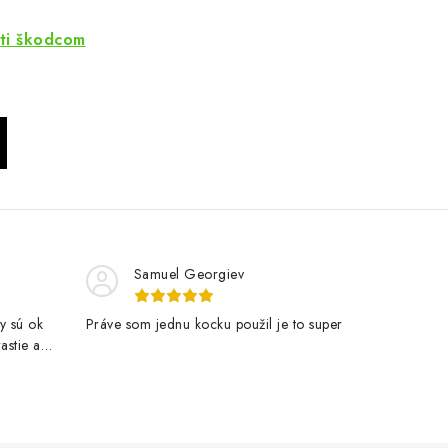
oti škodcom
Samuel Georgiev
y sú ok
Práve som jednu kocku použil je to super
astie a