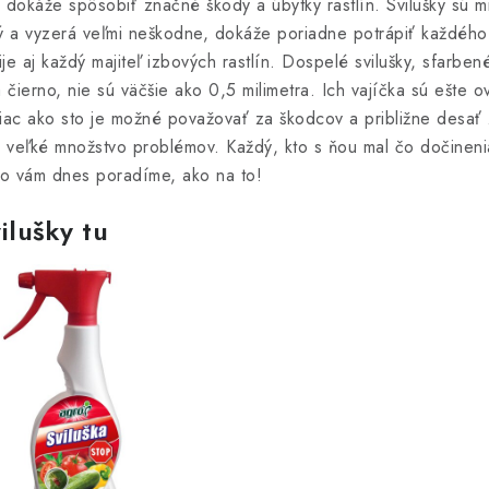
í dokáže spôsobiť značné škody a úbytky rastlín. Svilušky sú m
lý a vyzerá veľmi neškodne, dokáže poriadne potrápiť každého
je aj každý majiteľ izbových rastlín. Dospelé svilušky, sfarbe
ierno, nie sú väčšie ako 0,5 milimetra. Ich vajíčka sú ešte ov
 viac ako sto je možné považovať za škodcov a približne desať
 veľké množstvo problémov. Každý, kto s ňou mal čo dočineni
o vám dnes poradíme, ako na to!
vilušky
tu