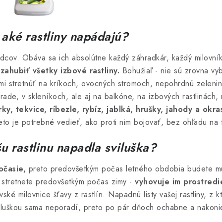
aké rastliny napádajú?
kodcov. Obáva sa ich absolútne každý záhradkár, každý milovní
 zahubiť všetky izbové rastliny.
Bohužiaľ - nie sú zrovna vy
imi stretnúť na kríkoch, ovocných stromoch, nepohrdnú zeleni
hrade, v skleníkoch, ale aj na balkóne, na izbových rastlinách,
ky, tekvice, ríbezle, rybíz, jablká, hrušky, jahody a okra
eto je potrebné vedieť, ako proti nim bojovať, bez ohľadu na t
u rastlinu napadla sviluška?
očasie,
preto predovšetkým počas letného obdobia budete mus
i stretnete predovšetkým počas zimy -
vyhovuje im prostredi
vské milovnice šťavy z rastlín. Napadnú listy vašej rastliny, z k
 sviluškou sama neporadí, preto po pár dňoch ochabne a nakon