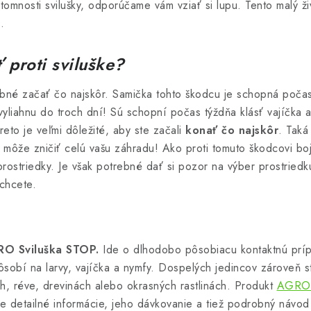
tomnosti svilušky, odporúčame vám vziať si lupu. Tento malý 
k.
 proti sviluške?
ebné začať čo najskôr. Samička tohto škodcu je schopná počas
 vyliahnu do troch dní! Sú schopní počas týždňa klásť vajíčka 
reto je veľmi dôležité, aby ste začali
konať čo najskôr
. Taká
 môže zničiť celú vašu záhradu! Ako proti tomuto škodcovi bo
prostriedky. Je však potrebné dať si pozor na výber prostried
echcete.
O Sviluška STOP.
Ide o dlhodobo pôsobiacu kontaktnú príp
ôsobí na larvy, vajíčka a nymfy. Dospelých jedincov zároveň s
ch, réve, drevinách alebo okrasných rastlinách. Produkt
AGRO 
 detailné informácie, jeho dávkovanie a tiež podrobný návod 