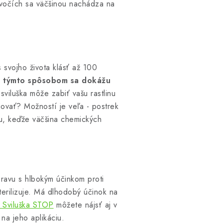
živočích sa väčšinou nachádza na
 svojho života klásť až 100
a
týmto spôsobom sa dokážu
 sviluška môže zabiť vašu rastlinu
jovať? Možností je veľa - postrek
ku, keďže väčšina chemických
ravu s hlbokým účinkom proti
terilizuje. Má dlhodobý účinok na
Sviluška STOP
môžete nájsť aj v
na jeho aplikáciu.