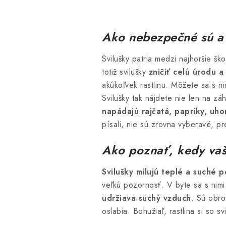
Ako nebezpečné sú a 
Svilušky patria medzi najhoršie š
totiž svilušky
zničiť celú úrodu a
akúkoľvek rastlinu. Môžete sa s n
Svilušky tak nájdete nie len na zá
napádajú rajčatá, papriky, uhor
písali, nie sú zrovna vyberavé, pr
Ako poznať, kedy vaš
Svilušky milujú teplé a suché p
veľkú pozornosť. V byte sa s nim
udržiava suchý vzduch
. Sú obro
oslabia. Bohužiaľ, rastlina si so