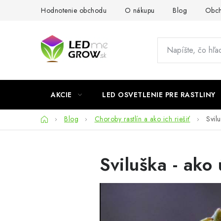
Prejsť
Hodnotenie obchodu
O nákupu
Blog
Obch
na
obsah
AKCIE
LED OSVETLENIE PRE RASTLINY
Domov
Blog
Choroby rastlín a ako ich riešiť
Svil
Sviluška - ako