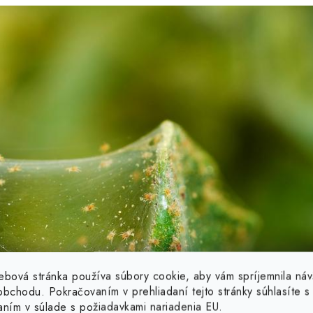
ebová stránka používa súbory cookie, aby vám spríjemnila náv
bchodu. Pokračovaním v prehliadaní tejto stránky súhlasíte s 
aním v súlade s požiadavkami nariadenia EU.