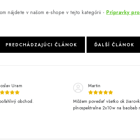
om nájdete v našom e-shope v tejto kategórii -
Prípravky pr
PREDCHÁDZAJÚCI ČLÁNOK
ĎALŠÍ ČLÁNOK
loslav Uram
Martin
poľahlivý obchod.
Môžem povedať všetko ok žiarovk
plnospektralne 2x10w na baobab r
kvitne krásne