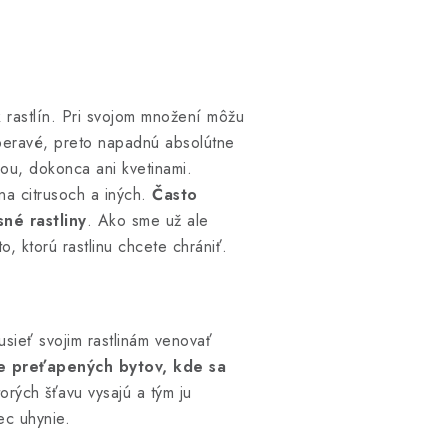
k rastlín. Pri svojom množení môžu
beravé, preto napadnú absolútne
nou, dokonca ani kvetinami.
 na citrusoch a iných.
Často
sné rastliny
. Ako sme už ale
o, ktorú rastlinu chcete chrániť.
ieť svojim rastlinám venovať
e preťapených bytov, kde sa
torých šťavu vysajú a tým ju
iec uhynie.