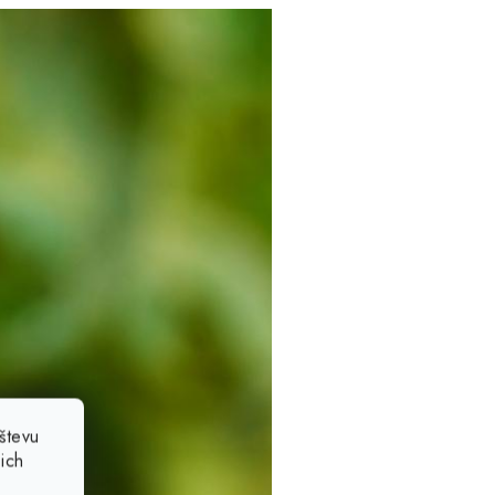
števu
ich