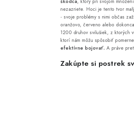
škodca
, ktorý pri svojom množen
nezazriete. Hoci je tento tvor ma
- svoje problémy s nimi občas zaži
oranžovo, červeno alebo dokonca č
1200 druhov svilušiek, z ktorých
ktorí nám môžu spôsobiť pomerne
efektívne bojovať.
A práve pret
Zakúpte si postrek s