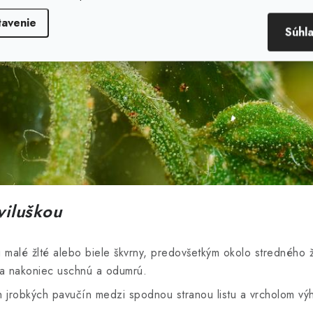
tavenie
Súhl
viluškou
malé žlté alebo biele škvrny, predovšetkým okolo stredného žeb
 a nakoniec uschnú a odumrú.
h jrobkých pavučín medzi spodnou stranou listu a vrcholom v