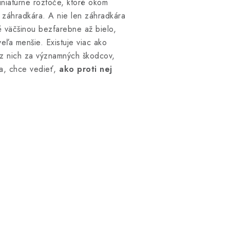
iniatúrne roztoče, ktoré okom
 záhradkára. A nie len záhradkára
né väčšinou bezfarebne až bielo,
eľa menšie. Existuje viac ako
 z nich za významných škodcov,
a, chce vedieť,
ako proti nej