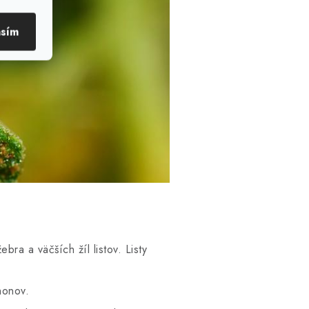
asím
ra a väčších žíl listov. Listy
ýhonov.