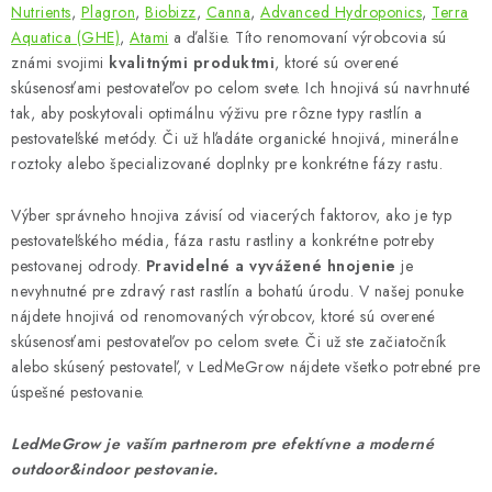
Nutrients
,
Plagron
,
Biobizz
,
Canna
,
Advanced Hydroponics
,
Terra
Aquatica (GHE)
,
Atami
a ďalšie. Títo renomovaní výrobcovia sú
známi svojimi
kvalitnými produktmi
, ktoré sú overené
skúsenosťami pestovateľov po celom svete. Ich hnojivá sú navrhnuté
tak, aby poskytovali optimálnu výživu pre rôzne typy rastlín a
pestovateľské metódy. Či už hľadáte organické hnojivá, minerálne
roztoky alebo špecializované doplnky pre konkrétne fázy rastu.
Výber správneho hnojiva závisí od viacerých faktorov, ako je typ
pestovateľského média, fáza rastu rastliny a konkrétne potreby
pestovanej odrody.
Pravidelné a vyvážené hnojenie
je
nevyhnutné pre zdravý rast rastlín a bohatú úrodu. V našej ponuke
nájdete hnojivá od renomovaných výrobcov, ktoré sú overené
skúsenosťami pestovateľov po celom svete. Či už ste začiatočník
alebo skúsený pestovateľ, v LedMeGrow nájdete všetko potrebné pre
úspešné pestovanie.
LedMeGrow je vaším partnerom pre efektívne a moderné
outdoor&indoor pestovanie.