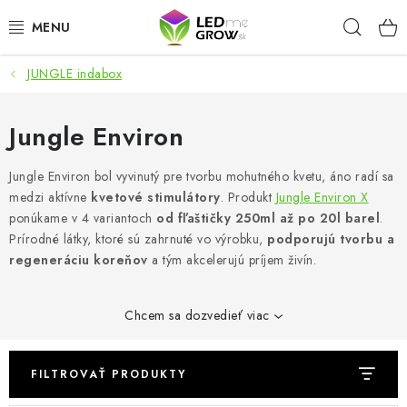
Prejsť
Hľad
na
obsah
JUNGLE indabox
AKCIE
LED OSVETLENIE PRE RASTLINY
Jungle Environ
PESTOVATEĽSKÉ POTREBY
Jungle Environ bol vyvinutý pre tvorbu mohutného kvetu, áno radí sa
medzi aktívne
kvetové stimulátory
. Produkt
Jungle Environ X
ponúkame v 4 variantoch
od fľaštičky 250ml až po 20l barel
.
PRE AKVÁRIA
Prírodné látky, ktoré sú zahrnuté vo výrobku,
podporujú tvorbu a
regeneráciu koreňov
a tým akcelerujú príjem živín.
MICROGREENS
SMART GARDEN
Chcem sa dozvedieť viac
Hodnotenie obchodu
O nákupu
Blog
FILTROVAŤ PRODUKTY
Obchodné podmienky
Predávané značky
Kontakt