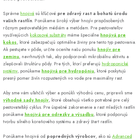
c
i
Správne
hnojivá
sú kľúčové
pre zdravý rast a bohatú úrodu
e
vašich rastlín
. Ponúkame široký výber hnojív prispôsobených
p
rôznym pestovateľským médiám a metódam. Pre pestovateľov
r
využívajúcich
kokosové substráty
máme špeciálne
hnojivá pre
v
kokos
, ktoré zabezpečujú optimálne živiny pre tento typ pestovania.
k
Ak pestujete v pôde, určite oceníte našu ponuku
hnojív pre
zeminu
, navrhnutých tak, aby podporovali mikrobiálnu aktivitu a
y
zlepšovali štruktúru pôdy. Pre tých, ktorí preferujú
hydroponické
v
systémy
, ponúkame
hnojivá pre hydropóniu
, ktoré poskytujú
ý
presný pomer živín rozpustených vo vode pre maximálny rast.
p
i
Aby sme vám uľahčili výber a ponúkli výhodnú cenu, pripravili sme
s
výhodné sady hnojív
, ktoré obsahujú všetko potrebné pre celý
u
pestovateľský cyklus. Pre úspešné zakorenenie a rast mladých rastlín
ponúkame
hnojivá pre odrezky a výsadbu
, ktoré podporujú
tvorbu silného koreňového systému a zdravý štart rastlín.
Ponúkame hnojivá od
popredných výrobcov
, ako sú
Advanced