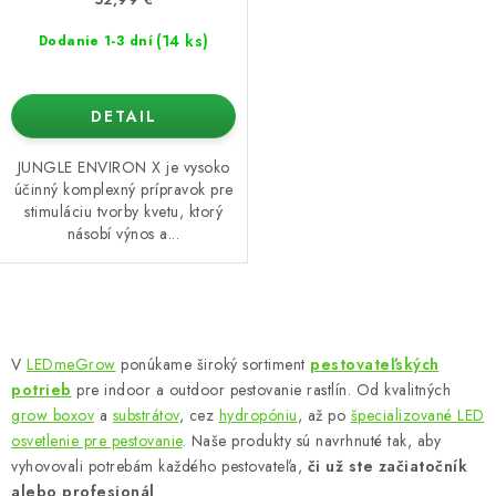
(14 ks)
Dodanie 1-3 dní
DETAIL
JUNGLE ENVIRON X je vysoko
účinný komplexný prípravok pre
stimuláciu tvorby kvetu, ktorý
násobí výnos a...
O
v
V
LEDmeGrow
ponúkame široký sortiment
pestovateľských
l
potrieb
pre indoor a outdoor pestovanie rastlín. Od kvalitných
á
grow boxov
a
substrátov
, cez
hydropóniu
, až po
špecializované LED
d
osvetlenie pre pestovanie
. Naše produkty sú navrhnuté tak, aby
vyhovovali potrebám každého pestovateľa,
či už ste začiatočník
a
alebo profesionál
.