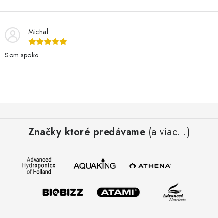
Michal
Som spoko
Z
á
Značky ktoré predávame
(a viac...)
p
ä
t
i
e