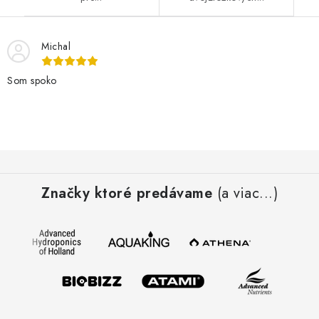
Michal
Som spoko
Z
á
Značky ktoré predávame
(a viac...)
p
ä
t
i
e