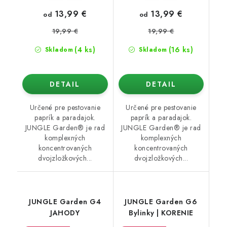
13,99 €
13,99 €
od
od
19,99 €
19,99 €
(4 ks)
(16 ks)
Skladom
Skladom
DETAIL
DETAIL
Určené pre pestovanie
Určené pre pestovanie
paprík a paradajok.
paprík a paradajok.
JUNGLE Garden® je rad
JUNGLE Garden® je rad
komplexných
komplexných
koncentrovaných
koncentrovaných
dvojzložkových...
dvojzložkových...
JUNGLE Garden G4
JUNGLE Garden G6
JAHODY
Bylinky | KORENIE