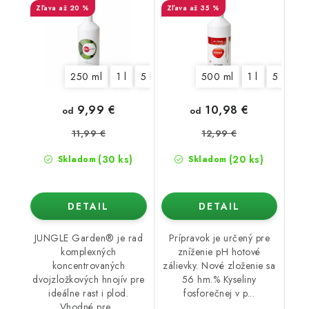
až 20 %
až 35 %
250 ml
1 l
5 l
500 ml
1 l
5 l
9,99 €
10,98 €
od
od
11,99 €
12,99 €
(30 ks)
(20 ks)
Skladom
Skladom
DETAIL
DETAIL
JUNGLE Garden® je rad
Prípravok je určený pre
komplexných
zníženie pH hotové
koncentrovaných
zálievky. Nové zloženie sa
dvojzložkových hnojív pre
56 hm.% Kyseliny
ideálne rast i plod.
fosforečnej v p...
Vhodné pre...