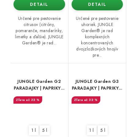
DETAIL
DETAIL
Určené pre pestovanie
Určené pre pestovanie
citrusov (citróny,
uhoriek. JUNGLE
pomaranče, mandarínky,
Garden® je rad
limetky a ďalšie). JUNGLE
komplexných
Garden® je rad...
koncentrovaných
dvojzložkových hnojív
pre...
JUNGLE Garden G2
JUNGLE Garden G3
PARADAJKY | PAPRIKY /
PARADAJKY | PAPRIKY /
RAST
PLOD
až 32 %
až 32 %
1 l
5 l
1 l
5 l