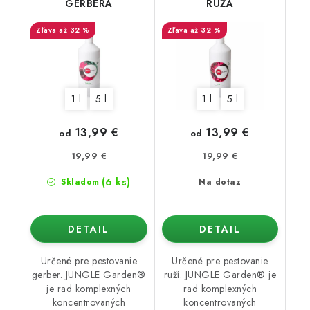
GERBERA
RUŽA
až 32 %
až 32 %
1 l
5 l
1 l
5 l
13,99 €
13,99 €
od
od
19,99 €
19,99 €
(6 ks)
Skladom
Na dotaz
DETAIL
DETAIL
Určené pre pestovanie
Určené pre pestovanie
gerber. JUNGLE Garden®
ruží. JUNGLE Garden® je
je rad komplexných
rad komplexných
koncentrovaných
koncentrovaných