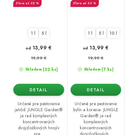
až 32 %
až 33 %
1 l
5 l
1 l
5 l
10 l
13,99 €
13,99 €
od
od
19,99 €
19,99 €
(22 ks)
(7 ks)
Skladom
Skladom
DETAIL
DETAIL
Určené pre pestovanie
Určené pre pestovanie
jahôd. JUNGLE Garden®
bylín a korenia. JUNGLE
je rad komplexných
Garden® je rad
koncentrovaných
komplexných
dvojzložkových hnojív
koncentrovaných
pre...
dvojzložkových...