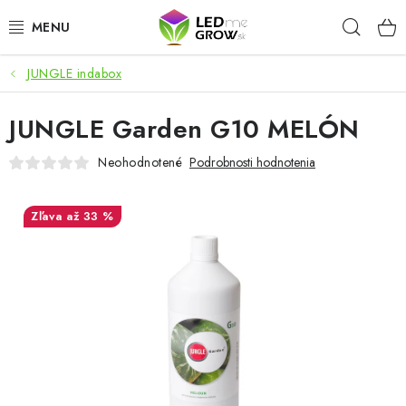
Prejsť
Hľad
na
obsah
JUNGLE indabox
AKCIE
JUNGLE Garden G10 MELÓN
LED OSVETLENIE PRE RASTLINY
Neohodnotené
Podrobnosti hodnotenia
PESTOVATEĽSKÉ POTREBY
až 33 %
PRE AKVÁRIA
MICROGREENS
SMART GARDEN
Hodnotenie obchodu
O nákupu
Blog
Obchodné podmienky
Predávané značky
Kontakt