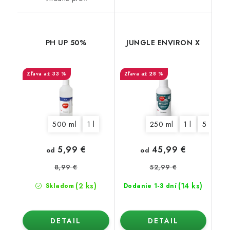
PH UP 50%
JUNGLE ENVIRON X
až 33 %
až 28 %
500 ml
1 l
250 ml
1 l
5 l
5,99 €
45,99 €
od
od
8,99 €
52,99 €
(2 ks)
(14 ks)
Skladom
Dodanie 1-3 dní
DETAIL
DETAIL