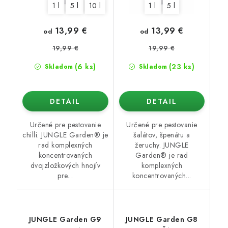
1 l
5 l
10 l
1 l
5 l
13,99 €
13,99 €
od
od
19,99 €
19,99 €
(6 ks)
(23 ks)
Skladom
Skladom
DETAIL
DETAIL
Určené pre pestovanie
Určené pre pestovanie
chilli. JUNGLE Garden® je
šalátov, špenátu a
rad komplexných
žeruchy. JUNGLE
koncentrovaných
Garden® je rad
dvojzložkových hnojív
komplexných
pre...
koncentrovaných...
JUNGLE Garden G9
JUNGLE Garden G8