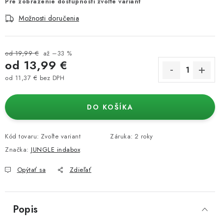
Pre zobrazenie dostupnosti zvoľte variant
Možnosti doručenia
od 19,99 €
až –33 %
od
13,99 €
od
11,37 €
bez DPH
Jednotková cena:
DO KOŠÍKA
Kód tovaru:
Zvoľte variant
Záruka
:
2 roky
Značka:
JUNGLE indabox
Opýtať sa
Zdieľať
Popis