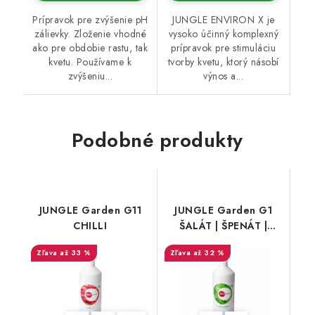
Prípravok pre zvýšenie pH
JUNGLE ENVIRON X je
zálievky. Zloženie vhodné
vysoko účinný komplexný
ako pre obdobie rastu, tak
prípravok pre stimuláciu
kvetu. Používame k
tvorby kvetu, ktorý násobí
zvýšeniu...
výnos a...
Podobné produkty
JUNGLE Garden G11
JUNGLE Garden G1
CHILLI
ŠALÁT | ŠPENÁT |
ŽERUCHA
až 33 %
až 32 %