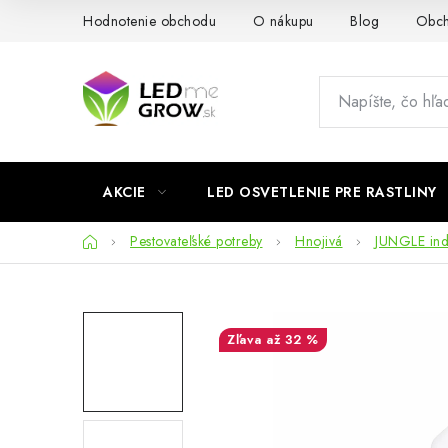
Prejsť
Hodnotenie obchodu
O nákupu
Blog
Obch
na
obsah
AKCIE
LED OSVETLENIE PRE RASTLINY
Domov
Pestovateľské potreby
Hnojivá
JUNGLE in
až 32 %