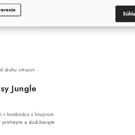
.
tavenie
Súhl
re pestovanie
d druhu citrusov.
sy Jungle
 v kombinácii s hnojivom
 pretrepte a dodržiavajte