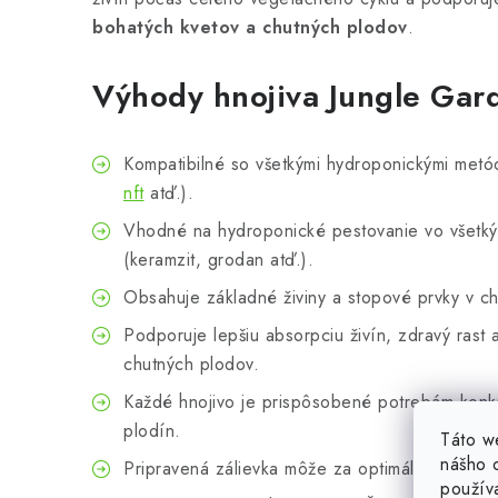
bohatých kvetov a chutných plodov
.
Výhody hnojiva Jungle Gar
Kompatibilné so všetkými hydroponickými metó
nft
atď.).
Vhodné na hydroponické pestovanie vo všetký
(keramzit, grodan atď.).
Obsahuje základné živiny a stopové prvky v ch
Podporuje lepšiu absorpciu živín, zdravý rast 
chutných plodov.
Každé hnojivo je prispôsobené potrebám konkr
plodín.
Táto w
nášho o
Pripravená zálievka môže za optimálnych podm
použív