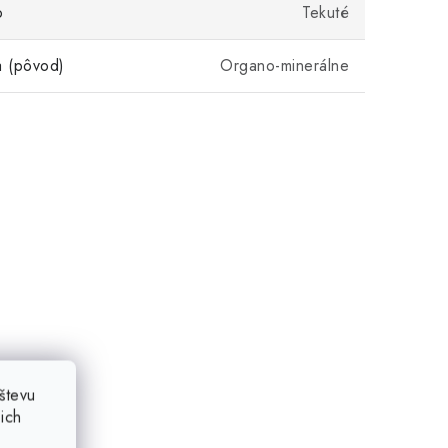
o
Tekuté
a (pôvod)
Organo-minerálne
števu
ich