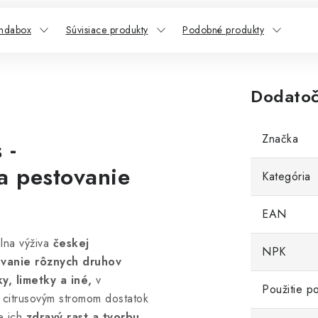
indabox
Súvisiace produkty
Podobné produkty
Dodatoč
Značka
 -
a pestovanie
Kategória
EAN
lna výživa
českej
NPK
vanie rôznych druhov
y, limetky a iné,
v
Použitie po
 citrusovým stromom dostatok
e ich
zdravý rast a tvorbu