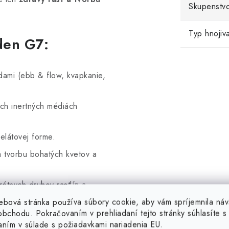
Skupenstv
Typ hnojiv
den G7:
dami (ebb & flow, kvapkanie,
ch inertných médiách
elátovej forme.
a tvorbu bohatých kvetov a
étnych druhov rastlín a
ebová stránka používa súbory cookie, aby vám spríjemnila náv
bchodu. Pokračovaním v prehliadaní tejto stránky súhlasíte s 
ienok vydržať až 1 mesiac.
aním v súlade s požiadavkami nariadenia EU.