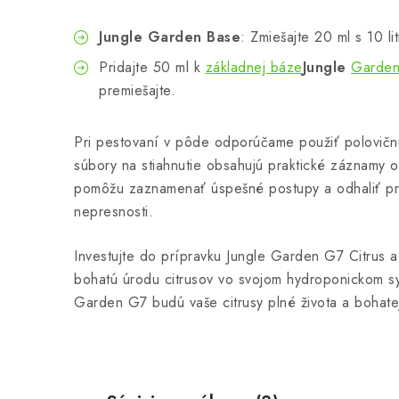
Jungle Garden Base
: Zmiešajte 20 ml s 10 li
Pridajte 50 ml k
základnej báze
Jungle
Garden
premiešajte.
Pri pestovaní v pôde odporúčame použiť polovičnú
súbory na stiahnutie obsahujú praktické záznamy o
pomôžu zaznamenať úspešné postupy a odhaliť p
nepresnosti.
Investujte do prípravku Jungle Garden G7 Citrus a
bohatú úrodu citrusov vo svojom hydroponickom sy
Garden G7 budú vaše citrusy plné života a bohatej