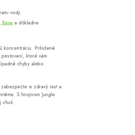
trami vody.
 Base
a dôkladne
 koncentráciu. Priložené
 pestovaní, ktoré vám
rípadné chyby alebo
 zabezpečte si zdravý rast a
stéme. S hnojivom Jungle
 chuti.