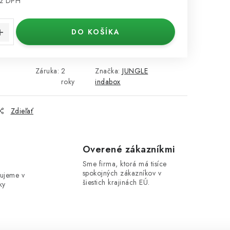
z DPH
cena:
DO KOŠÍKA
Záruka
:
2
Značka:
JUNGLE
roky
indabox
Zdieľať
e
Overené zákazníkmi
Sme firma, ktorá má tisíce
spokojných zákazníkov v
ujeme v
šiestich krajinách EÚ.
ky