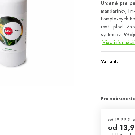
Určené pre pe
mandarínky, li
komplexných ko
rast i plod. Vh
systémov.
Vždy
Viac informácií
Variant:
Pre zobrazenie
od 19,99 €
od
13,9