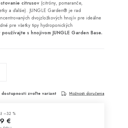
stovanie citrusov
(citróny, pomaranče,
metky a ďalšie). JUNGLE Garden® je rad
ncentrovaných dvojzložkových hnojív pre ideálne
odné pre všetky tipy hydroponických
 používajte s hnojivom JUNGLE Garden Base.
 dostupnosti zvoľte variant
Možnosti doručenia
až –32 %
9 €