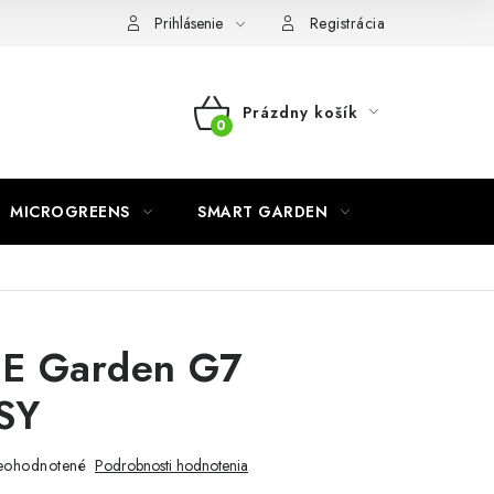
o ochrane osobných údajov
Prihlásenie
Registrácia
Prázdny košík
NÁKUPNÝ
KOŠÍK
MICROGREENS
SMART GARDEN
E Garden G7
SY
eohodnotené
Podrobnosti hodnotenia