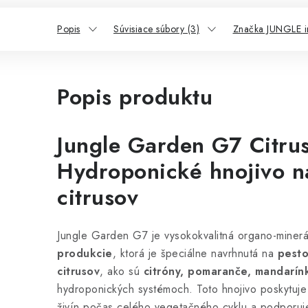
Popis
Súvisiace súbory (3)
Značka JUNGLE 
Popis produktu
Jungle Garden G7 Citrus
Hydroponické hnojivo n
citrusov
Jungle Garden G7 je vysokokvalitná organo-minerá
produkcie
, ktorá je špeciálne navrhnutá na
pesto
citrusov
, ako sú
citróny, pomaranče, mandarínk
hydroponických systémoch. Toto hnojivo poskytuje
živín počas celého vegetačného cyklu a podporuj