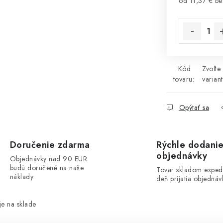
od
11,37 €
be
Jednotková 
Kód
Zvoľte
tovaru:
variant
Opýtať sa
Doručenie zdarma
Rýchle dodani
objednávky
Objednávky nad 90 EUR
budú doručené na naše
Tovar skladom exped
náklady
deň prijatia objednáv
e na sklade