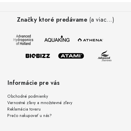
Z
á
Značky ktoré predávame
(a viac...)
p
ä
t
i
e
Informácie pre vás
Obchodné podmienky
Vernostné zľavy a množstevné zľavy
Reklamácia tovaru
Prečo nakupovať u nás?