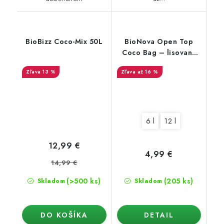
BioBizz Coco-Mix 50L
BioNova Open Top
Coco Bag – lisovaný
kokos vrátane
13 %
až 16 %
kvetináča
6 l
12 l
12,99 €
4,99 €
14,99 €
(>500 ks)
(205 ks)
Skladom
Skladom
DO KOŠÍKA
DETAIL