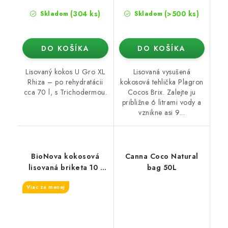
(304 ks)
(>500 ks)
Skladom
Skladom
DO KOŠÍKA
DO KOŠÍKA
Lisovaný kokos U Gro XL
Lisovaná vysušená
Rhiza – po rehydratácii
kokosová tehlička Plagron
cca 70 l, s Trichodermou.
Cocos Brix. Zalejte ju
približne 6 litrami vody a
vznikne asi 9...
BioNova kokosová
Canna Coco Natural
lisovaná briketa 10 l
bag 50L
(Coco Brick)
Viac za menej