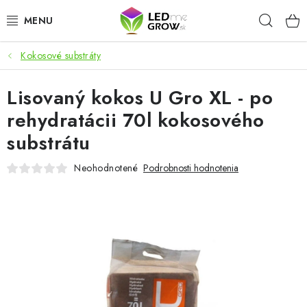
Prejsť
Hľad
na
obsah
Kokosové substráty
AKCIE
Lisovaný kokos U Gro XL - po
LED OSVETLENIE PRE RASTLINY
rehydratácii 70l kokosového
PESTOVATEĽSKÉ POTREBY
substrátu
PRE AKVÁRIA
Neohodnotené
Podrobnosti hodnotenia
MICROGREENS
SMART GARDEN
Hodnotenie obchodu
O nákupu
Blog
Obchodné podmienky
Predávané značky
Kontakt