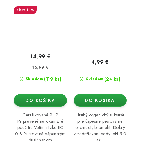
kúsky lisované 500 g
11 %
14,99 €
4,99 €
16,99 €
(119 ks)
(24 ks)
Skladom
Skladom
DO KOŠÍKA
DO KOŠÍKA
Certifikované RHP
Hrubý organický substrát
Pripravené na okamžité
pre úspešné pestovanie
použitie Veľmi nízke EC
orchideí, bromélií. Dobrý
0,3 Pufrované vápenatým
v zadržiavaní vody. pH 5.0
dusičnanom
až...