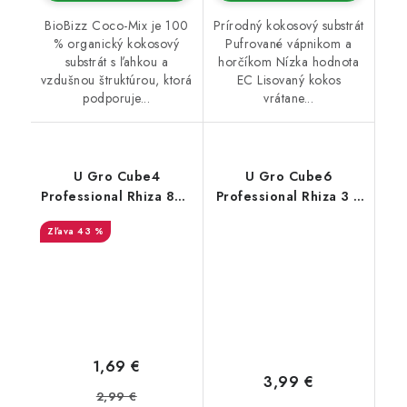
BioBizz Coco-Mix je 100
Prírodný kokosový substrát
% organický kokosový
Pufrované vápnikom a
substrát s ľahkou a
horčíkom Nízka hodnota
vzdušnou štruktúrou, ktorá
EC Lisovaný kokos
podporuje...
vrátane...
U Gro Cube4
U Gro Cube6
Professional Rhiza 800
Professional Rhiza 3 l,
ml, 90 g
400 g
43 %
1,69 €
3,99 €
2,99 €