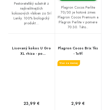
Pestovateľský substrát z
Plagron Cocos Perlite
najkvalitnejších
70/30 je hotová zmes
kokosových vlákien zo Srí
Plagron Cocos Premium a
Lanky. 100% biologický
Plagron Perlite v pomere
produkt....
70:30. Táto...
Lisovaný kokos U Gro
Plagron Cocos Brix 1ks
XL rhiza - po
- 1x9l
rehydratácii 70l
Viac za menej
kokosového substrátu.
obsahuje Trichoderma
23,99 €
2,99 €