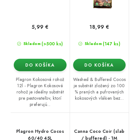
5,99 €
18,99 €
(>500 ks)
(147 ks)
Skladom
Skladom
DO KOŠÍKA
DO KOŠÍKA
Plagron Kokosová rohož
Washed & Buffered Cocos
12l - Plagron Kokosová
je substrát zložený zo 100
rohož je ideálny substrát
% praných a pufrovaných
pre pestovateľov, ktorí
kokosových vlákien bez...
preferujú...
Plagron Hydro Cocos
Canna Coco Coir (slab
60/40 45L
/ buffered) - 1M