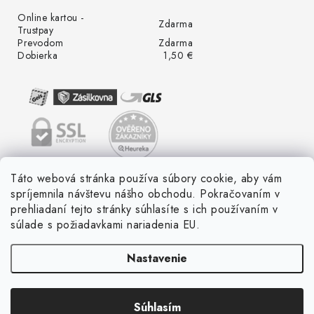
Online kartou -
Zdarma
Trustpay
Prevodom
Zdarma
Dobierka
1,50 €
Táto webová stránka používa súbory cookie, aby vám
spríjemnila návštevu nášho obchodu. Pokračovaním v
prehliadaní tejto stránky súhlasíte s ich používaním v
súlade s požiadavkami nariadenia EU.
Nastavenie
Súhlasím
Copyright 2026
LED ME GROW
. Všetky práva vyhradené.