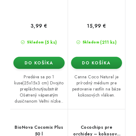
3,99 €
15,99 €
(5 ks)
(211 ks)
Skladom
Skladom
DO KOŠÍKA
DO KOŠÍKA
Predáva sa po 1
Canna Coco Natural je
kuse(25x15x3 cm) Dvojito
prírodný médium pre
prepláchnutýsubstrát
pestovanie rastlín na báze
Ošetrený vápenatým
kokosových vlákien.
dusičnanom Veľmi nízke...
BioNova Cocomix Plus
Cocochips pre
50 l
orchidey – kokosové