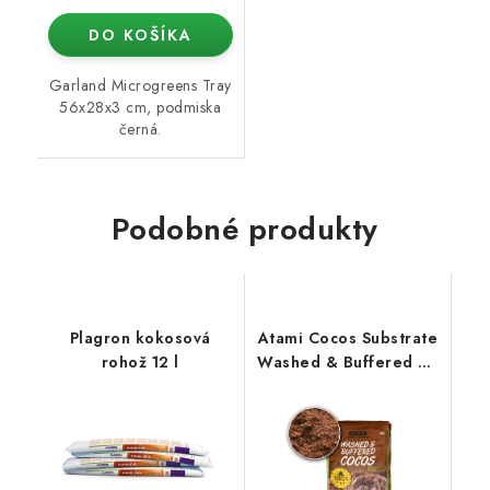
DO KOŠÍKA
Garland Microgreens Tray
56x28x3 cm, podmiska
černá.
Podobné produkty
Plagron kokosová
Atami Cocos Substrate
rohož 12 l
Washed & Buffered 50
l