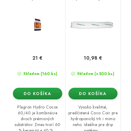
21 €
10,98 €
(160 ks)
(>500 ks)
Skladom
Skladom
DO KOŠÍKA
DO KOŠÍKA
Plagron Hydro Cocos
Vysoko kvalitné,
60/40 je kombinácia
predčistená Coco Coir pre
dvoch prémiových
hydroponický trh i mimo
substrátov. Zmes tvorí 60
neho. Ideálne pre drip
% keramzit a 40 %...
systémy....