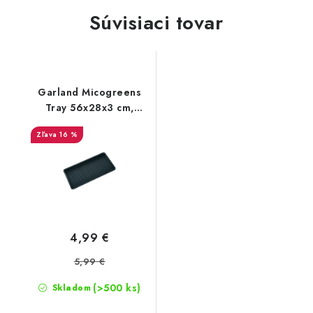
Súvisiaci tovar
Garland Micogreens
Tray 56x28x3 cm,
čierna miska
16 %
4,99 €
5,99 €
(>500 ks)
Skladom