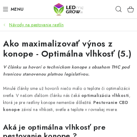
Prejsť
Hľad
na
obsah
Návody na pestovanie rastlín
AKCIE
Ako maximalizovať výnos z
LED OSVETLENIE PRE RASTLINY
konope - Optimálna vlhkosť (5.)
PESTOVATEĽSKÉ POTREBY
V článku sa hovorí o technickom konope s obsahom THC pod
PRE AKVÁRIA
hranicou stanovenou platnou legislatívou.
Minulé články sme už hovorili niečo málo o teplote či optimalizácii
MICROGREENS
svetla. V našom ďalšom článku nás čaká
optimalizácia vlhkosti
,
ktorá je pre rastliny konope nemenšie dôležitá.
Pestovanie CBD
SMART GARDEN
konope
závisí na vlhkosti, svetle a teplote v rovnakej miere.
Hodnotenie obchodu
O nákupu
Blog
Aká je optimálna vlhkosť pre
Obchodné podmienky
Predávané značky
Kontakt
pestovanie konope ?