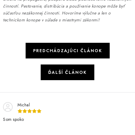
činností. Pestovanie, distribúcia a používanie konope môže byť
súčasťou nezákonnej činnosti. Hovoríme výlučne a len o
technickom konope v súlade s miestnymi zákonmi!
PREDCHÁDZAJÚCI ČLÁNOK
ĎALŠÍ ČLÁNOK
Michal
Som spoko