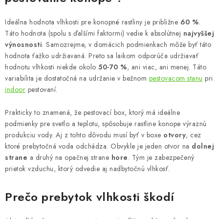
Podmienky o ochrane osobných údajov
Ideálna hodnota vlhkosti pre konopné rastliny je približne
60 %
.
Táto hodnota (spolu s ďalšími faktormi) vedie k absolútnej
najvyššej
výnosnosti
. Samozrejme, v domácich podmienkach môže byť táto
hodnota ťažko udržiavaná. Preto sa laikom odporúča udržiavať
hodnotu vlhkosti niekde okolo
50-70 %
, ani viac, ani menej. Táto
variabilita je dostatočná na udržanie v bežnom
pestovacom stanu
pri
indoor
pestovaní.
Prakticky to znamená, že pestovací box, ktorý má ideálne
podmienky pre svetlo a teplotu, spôsobuje rastline konope výraznú
produkciu vody. Aj z tohto dôvodu musí byť v boxe
otvory
, cez
ktoré prebytočná voda odchádza. Obvykle je jeden otvor na
dolnej
strane
a druhý na opačnej strane
hore
. Tým je zabezpečený
prietok vzduchu, ktorý odvedie aj nadbytočnú vlhkosť.
Prečo prebytok vlhkosti škodí