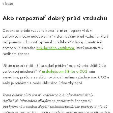
v boxe.
Ako rozpoznať dobrý prúd vzduchu
Obecne sa prúdu vzduchu hovorí
vietor
, logicky však v
pestovacom boxe nebudete mať vietor. Ideálny prúd vzduchu, ktorý
tiež pomáha udržiavať
optimálnu vlhkosť
v boxe, dosiahnete
pomocou niektorého
cirkulačného ventilátora
, ktorý umiestnite k
rastlinám konope.
Už ste niekedy riešili, či sa oplatí pridávať externý oxid uhličitý do
pestovacej miestnosti? V
nasledujúcom článku o CO2
vám
vysvetlíme, prečo a za akých okolností rastlina vyžaduje viac CO2 a
kedy je pridávanie oxidu uhličitého úplne zbytočné.
Tento článok slúži len na vzdelávacie a informačné účely.
Akékoľvek informácie týkajúce sa pestovania konope sú
poskytované s cieľom zlepšiť poľnohospodárske postupy a nie sú
určené na propagáciu, podporu alebo podnecovanie nezákonných