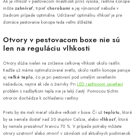
Ak je vlhkosť v pestovacom miestnosti príliš vysoká, rastlina konope
môže
zahnívať
, trpieť
chorobami
a jej výnosnosť nebude v
žiadnom prípade optimálna. Udržiavať optimálnu vlhkosť je pre
domáce pestovanie konope teda veľmi dôležité.
Otvory v pestovacom boxe nie sú
len na reguláciu vlhkosti
Otvory slúžia nielen na zníženie celkovej vlhkosti okolo rastlín.
Keďže už máme optimalizované svetlo, okolo rastlín konope panuje
aj
veľké teplo
, čo je pri pestovaní pod umelým osvetlením
nežiaduce, najmä ak ide o žiarivky. Pri
LED rastlinnom osvetlení
problém s nadbytkom tepla nie je taký častý. Pomocou týchto
otvorov dochádza k ochladeniu rastliny.
Preto by ste mali merať obidve veľkosti v boxe. Či už
teplotu
, ktorá
by sa nemala dostať nad 30 stupňov Celzia, alebo
vlhkosť
, ktorá
by nemala presiahnuť hranicu 70 %. V prípade potreby môžete
otvory uzatvoriť alebo otvoriť v závislosti od aktuálnych podmienok