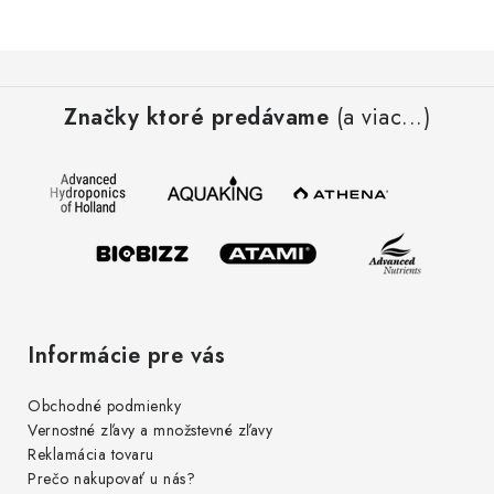
Z
á
Značky ktoré predávame
(a viac...)
p
ä
t
i
e
Informácie pre vás
Obchodné podmienky
Vernostné zľavy a množstevné zľavy
Reklamácia tovaru
Prečo nakupovať u nás?