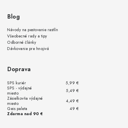
Blog
Návody na pestovanie rastlín
Všeobecné rady a tipy
Odborné články
Dávkovanie pre hnojivá
Doprava
SPS kuriér
5,99 €
SPS - výdajné
5,49 €
miesto
Zásielkovňa výdajné
4,49 €
miesto
Geis paleta
49 €
Zdarma nad 90 €