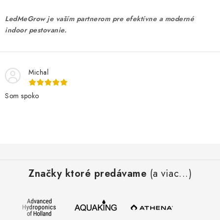
LedMeGrow je vaším partnerom pre efektívne a moderné
indoor pestovanie.
Michal
Som spoko
Z
á
Značky ktoré predávame
(a viac...)
p
ä
t
i