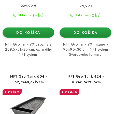
v
229,99 €
199,99 €
(4 ks)
(2 ks)
Skladom
Skladom
DO KOŠÍKA
DO KOŠÍKA
NFT Gro Tank 901, rozmery
NFT Gro Tank 90, rozmery
209,5×51×20 cm, extra dlhý
90×90×30 cm, NFT systém
NFT systém.
štvorcového formátu.
NFT Gro Tank 604 -
NFT Gro Tank 424 -
152,5x48,5x19cm
101x48,5x20,5cm
12 %
23 %