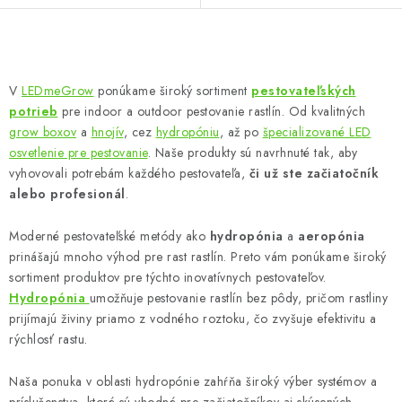
O
v
V
LEDmeGrow
ponúkame široký sortiment
pestovateľských
l
potrieb
pre indoor a outdoor pestovanie rastlín. Od kvalitných
á
grow boxov
a
hnojív
, cez
hydropóniu
, až po
špecializované LED
d
osvetlenie pre pestovanie
. Naše produkty sú navrhnuté tak, aby
vyhovovali potrebám každého pestovateľa,
či už ste začiatočník
a
alebo profesionál
.
c
i
Moderné pestovateľské metódy ako
hydropónia
a
aeropónia
e
prinášajú mnoho výhod pre rast rastlín. Preto vám ponúkame široký
p
sortiment produktov pre týchto inovatívnych pestovateľov.
r
Hydropónia
umožňuje pestovanie rastlín bez pôdy, pričom rastliny
v
prijímajú živiny priamo z vodného roztoku, čo zvyšuje efektivitu a
k
rýchlosť rastu.
y
Naša ponuka v oblasti hydropónie zahŕňa široký výber systémov a
v