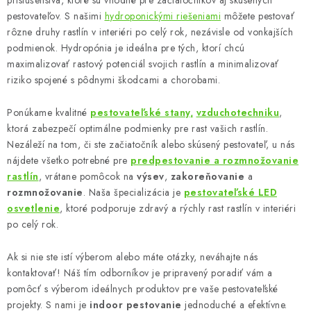
príslušenstva, ktoré sú vhodné pre začiatočníkov aj skúsených
ý
pestovateľov. S našimi
hydroponickými riešeniami
môžete pestovať
p
rôzne druhy rastlín v interiéri po celý rok, nezávisle od vonkajších
i
podmienok. Hydropónia je ideálna pre tých, ktorí chcú
s
maximalizovať rastový potenciál svojich rastlín a minimalizovať
u
riziko spojené s pôdnymi škodcami a chorobami.
Ponúkame kvalitné
pestovateľské stany,
vzduchotechniku
,
ktorá zabezpečí optimálne podmienky pre rast vašich rastlín.
Nezáleží na tom, či ste začiatočník alebo skúsený pestovateľ, u nás
nájdete všetko potrebné pre
predpestovanie a rozmnožovanie
rastlín
, vrátane pomôcok na
výsev
,
zakoreňovanie
a
rozmnožovanie
. Naša špecializácia je
pestovateľské LED
osvetlenie
, ktoré podporuje zdravý a rýchly rast rastlín v interiéri
po celý rok.
Ak si nie ste istí výberom alebo máte otázky, neváhajte nás
kontaktovať! Náš tím odborníkov je pripravený poradiť vám a
pomôcť s výberom ideálnych produktov pre vaše pestovateľské
projekty. S nami je
indoor pestovanie
jednoduché a efektívne.