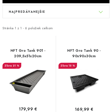
Podmienky o ochrane osobných údajov
V
R
NAJPREDÁVANEJŠIE
ý
a
p
d
i
e
Stránka
1
z
1
-
6
položiek celkom
s
n
p
i
r
e
NFT Gro Tank 901 -
NFT Gro Tank 90 -
o
p
209,5x51x20cm
90x90x30cm
d
r
21 %
15 %
u
o
k
d
t
u
o
k
v
t
o
179,99 €
169,99 €