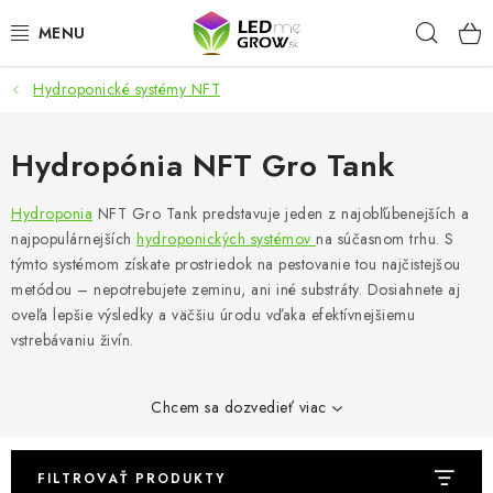
Prejsť
Hľad
na
obsah
Hydroponické systémy NFT
AKCIE
LED OSVETLENIE PRE RASTLINY
Hydropónia NFT Gro Tank
PESTOVATEĽSKÉ POTREBY
Hydroponia
NFT Gro Tank predstavuje jeden z najobľúbenejších a
najpopulárnejších
hydroponických systémov
na súčasnom trhu. S
týmto systémom získate prostriedok na pestovanie tou najčistejšou
PRE AKVÁRIA
metódou – nepotrebujete zeminu, ani iné substráty. Dosiahnete aj
oveľa lepšie výsledky a väčšiu úrodu vďaka efektívnejšiemu
MICROGREENS
vstrebávaniu živín.
SMART GARDEN
Chcem sa dozvedieť viac
Hodnotenie obchodu
O nákupu
Blog
Obchodné podmienky
Predávané značky
Kontakt
FILTROVAŤ PRODUKTY