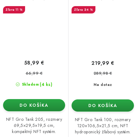
11 %
24 %
58,99 €
219,99 €
66,99 €
289,98 €
(4 ks)
Skladom
Na dotaz
DO KOŠÍKA
DO KOŠÍKA
NFT Gro Tank 205, rozmery
NFT Gro Tank 100, rozmery
69,5×29,5×19,5 cm,
120×106,5×21,5 cm, NFT
kompaktný NFT systém.
hydroponický žľabový systém.