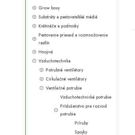
ó
Grow boxy
r
Substráty a pestovateľské médiá
i
Květináče a podmisky
e
Pestovanie priesad a rozmnožovanie
rastlín
Hnojivá
Vzduchotechnika
Potrubné ventilátory
Cirkulačné ventilátory
Ventilačné potrubie
Vzduchotechnické potrubie
Príslušenstvo pre rozvod
potrubia
Príruby
Spojky