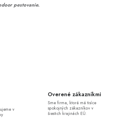
door pestovanie.
e
Overené zákazníkmi
Sme firma, ktorá má tisíce
spokojných zákazníkov v
ujeme v
šiestich krajinách EÚ.
ky