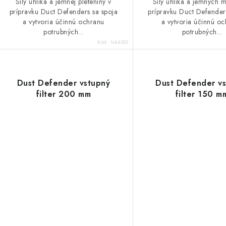
v
Sily uhlíka a jemnej pleteniny v
Sily uhlíka a jemných m
prípravku Duct Defenders sa spoja
prípravku Duct Defender
a vytvoria účinnú ochranu
a vytvoria účinnú o
potrubných...
potrubných...
Kód:
N44383
Dust Defender vstupný
Dust Defender v
filter 200 mm
filter 150 m