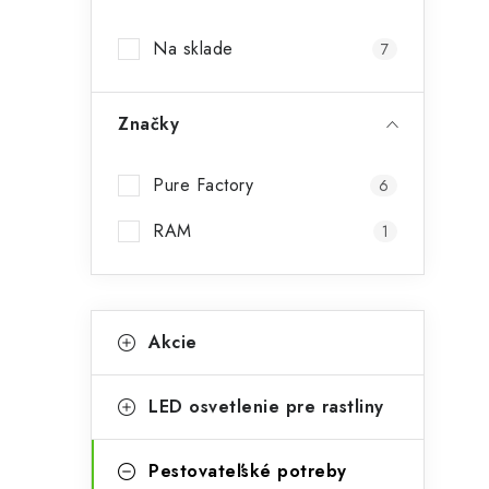
p
Na sklade
7
a
i
n
Značky
e
l
Pure Factory
6
RAM
1
K
Preskočiť
Akcie
kategórie
a
t
LED osvetlenie pre rastliny
t
e
g
Pestovateľské potreby