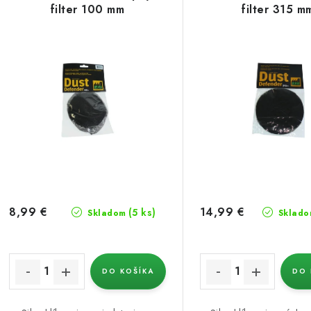
ý
filter 100 mm
filter 315 m
n
p
i
e
s
p
p
r
r
o
o
d
d
u
u
8,99 €
14,99 €
(5 ks)
Skladom
Sklado
k
k
t
DO KOŠÍKA
DO 
o
o
v