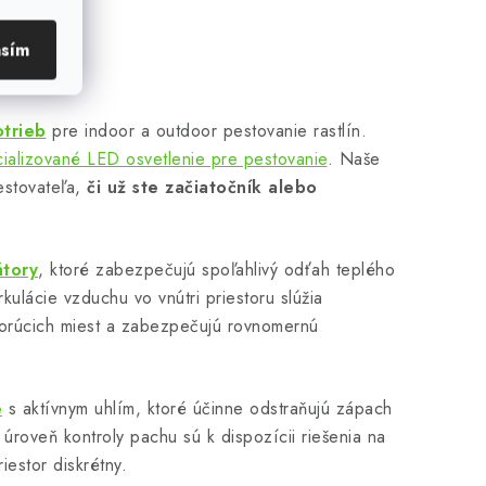
asím
otrieb
pre indoor a outdoor pestovanie rastlín.
ializované LED osvetlenie pre pestovanie
. Naše
estovateľa,
či už ste začiatočník alebo
átory
, ktoré zabezpečujú spoľahlivý odťah teplého
ulácie vzduchu vo vnútri priestoru slúžia
orúcich miest a zabezpečujú rovnomernú
e
s aktívnym uhlím, ktoré účinne odstraňujú zápach
 úroveň kontroly pachu sú k dispozícii riešenia na
iestor diskrétny.