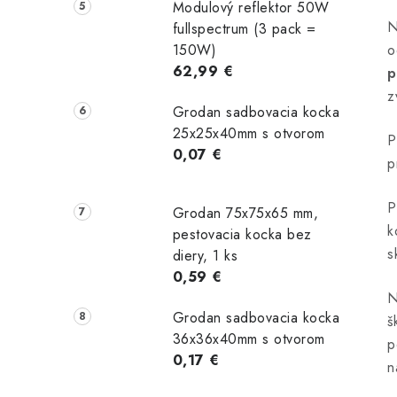
Modulový reflektor 50W
N
fullspectrum (3 pack =
150W)
o
62,99 €
p
z
Grodan sadbovacia kocka
25x25x40mm s otvorom
P
0,07 €
i
p
P
Grodan 75x75x65 mm,
k
pestovacia kocka bez
s
diery, 1 ks
0,59 €
N
Grodan sadbovacia kocka
š
36x36x40mm s otvorom
p
0,17 €
n