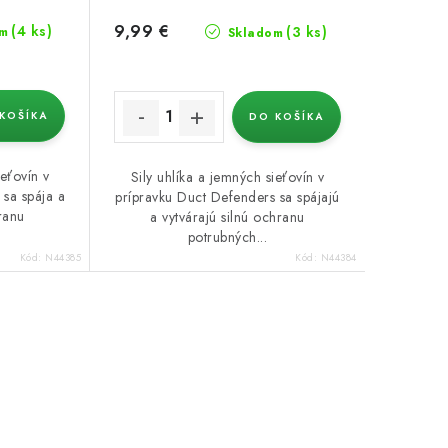
9,99 €
(4 ks)
(3 ks)
m
Skladom
KOŠÍKA
DO KOŠÍKA
ieťovín v
Sily uhlíka a jemných sieťovín v
 sa spája a
prípravku Duct Defenders sa spájajú
ranu
a vytvárajú silnú ochranu
potrubných...
Kód:
N44385
Kód:
N44384