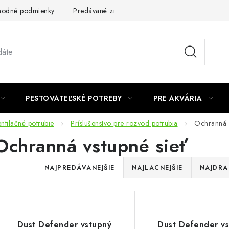
odné podmienky
Predávané značky
Kontakt
Podmienky 
PESTOVATEĽSKÉ POTREBY
PRE AKVÁRIA
ntilačné potrubie
Príslušenstvo pre rozvod potrubia
Ochranná v
Ochranná vstupné sieť
R
NAJPREDÁVANEJŠIE
NAJLACNEJŠIE
NAJDRA
a
d
V
e
Dust Defender vstupný
Dust Defender v