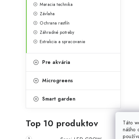
Meracia technika
Závlaha
Ochrana rastlín
Záhradné potreby
Extrakcia a spracovanie
Pre akvária
Microgreens
Smart garden
Top 10 produktov
Táto w
nášho o
použív