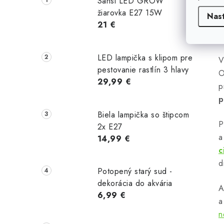
Sansi LED GROW
žiarovka E27 15W
Nas
21 €
LED lampička s klipom pre
l
pestovanie rastlín 3 hlavy
O
29,99 €
p
p
Biela lampička so štipcom
P
2x E27
a
14,99 €
i
c
d
Potopený starý sud -
dekorácia do akvária
A
6,99 €
r
a
n