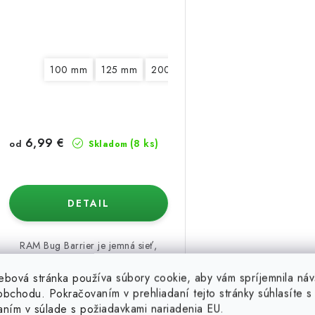
100 mm
125 mm
200 mm
250 mm
315 mm
6,99 €
(8 ks)
od
Skladom
DETAIL
RAM Bug Barrier je jemná sieť,
ktorá zabraňuje vniknutiu hmyzu do
zariadenia a pestovateľského
ebová stránka používa súbory cookie, aby vám spríjemnila náv
priestoru....
bchodu. Pokračovaním v prehliadaní tejto stránky súhlasíte s 
Kód:
130254/100
aním v súlade s požiadavkami nariadenia EU.