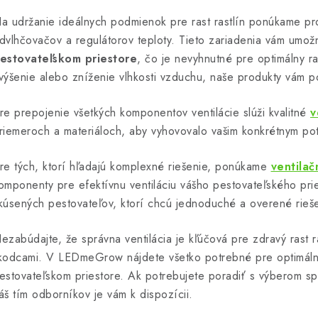
k
a udržanie ideálnych podmienok pre rast rastlín ponúkame p
y
dvlhčovačov a regulátorov teploty. Tieto zariadenia vám umo
v
estovateľskom priestore
, čo je nevyhnutné pre optimálny ras
výšenie alebo zníženie vlhkosti vzduchu, naše produkty vám 
ý
p
re prepojenie všetkých komponentov ventilácie slúži kvalitné
v
riemeroch a materiáloch, aby vyhovovalo vašim konkrétnym po
s
re tých, ktorí hľadajú komplexné riešenie, ponúkame
ventila
u
omponenty pre efektívnu ventiláciu vášho pestovateľského prie
kúsených pestovateľov, ktorí chcú jednoduché a overené rieše
ezabúdajte, že správna ventilácia je kľúčová pre zdravý rast 
kodcami. V LEDmeGrow nájdete všetko potrebné pre optimálnu
estovateľskom priestore. Ak potrebujete poradiť s výberom sp
áš tím odborníkov je vám k dispozícii.