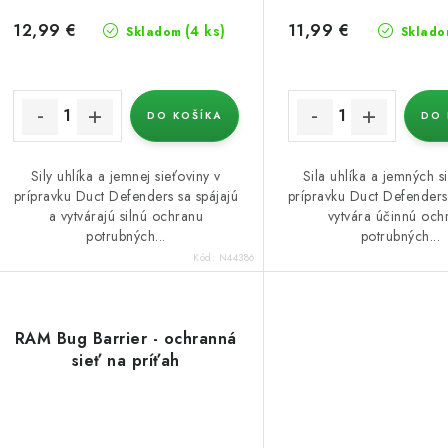
12,99 €
11,99 €
(4 ks)
Skladom
Sklado
DO KOŠÍKA
DO 
Sily uhlíka a jemnej sieťoviny v
Sila uhlíka a jemných s
prípravku Duct Defenders sa spájajú
prípravku Duct Defenders
a vytvárajú silnú ochranu
vytvára účinnú och
potrubných...
potrubných...
Kód:
N44386
RAM Bug Barrier - ochranná
sieť na príťah