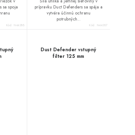
riežok v
Sila uhlíka a jemnej sieťoviny v
s sa spoja
prípravku Duct Defenders sa spája a
chranu
vytvára účinnú ochranu
potrubných...
Kód:
N44388
Kód:
N44387
stupný
Dust Defender vstupný
m
filter 125 mm