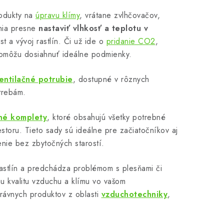
rodukty na
úpravu klímy
, vrátane zvlhčovačov,
žnia presne
nastaviť vlhkosť a teplotu v
t a vývoj rastlín. Či už ide o
pridanie CO2
,
pomôžu dosiahnuť ideálne podmienky.
entilačné potrubie
, dostupné v rôznych
trebám.
čné komplety
, ktoré obsahujú všetky potrebné
storu. Tieto sady sú ideálne pre začiatočníkov aj
nie bez zbytočných starostí.
rastlín a predchádza problémom s plesňami či
 kvalitu vzduchu a klímu vo vašom
rávnych produktov z oblasti
vzduchotechniky
,