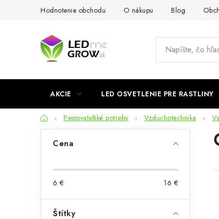
Prejsť
Hodnotenie obchodu
O nákupu
Blog
Obch
na
obsah
AKCIE
LED OSVETLENIE PRE RASTLINY
Domov
Pestovateľské potreby
Vzduchotechnika
Ve
B
Cena
o
č
6
€
16
€
n
ý
Štítky