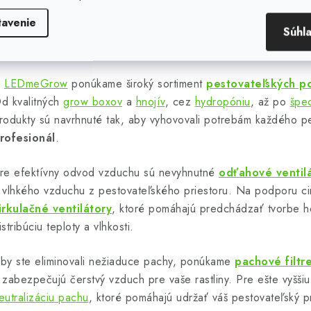
tavenie
Súhl
O
v
V
LEDmeGrow
ponúkame široký sortiment
pestovateľských p
d kvalitných
grow boxov
a
hnojív
, cez
hydropóniu
, až po
špec
á
rodukty sú navrhnuté tak, aby vyhovovali potrebám každého p
d
rofesionál
.
a
re efektívny odvod vzduchu sú nevyhnutné
odťahové ventil
c
 vlhkého vzduchu z pestovateľského priestoru. Na podporu cirk
irkulačné ventilátory
, ktoré pomáhajú predchádzať tvorbe h
istribúciu teploty a vlhkosti.
e
p
by ste eliminovali nežiaduce pachy, ponúkame
pachové filtr
 zabezpečujú čerstvý vzduch pre vaše rastliny. Pre ešte vyššiu
eutralizáciu pachu
, ktoré pomáhajú udržať váš pestovateľský pr
v