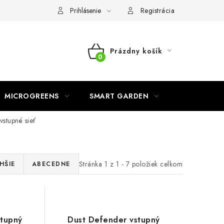
o ochrane osobných údajov
Prihlásenie
Registrácia
Prázdny košík
NÁKUPNÝ
KOŠÍK
MICROGREENS
SMART GARDEN
stupné sieť
Stránka
1
z
1
-
7
položiek celkom
HŠIE
ABECEDNE
stupný
Dust Defender vstupný