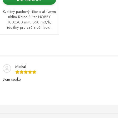
Kvalitný pachový filter s aktívnym
uhlím Rhino Filter HOBBY
100x300 mm, 350 m3/h,
ideálny pre začiatočníkov...
O
v
l
Michal
á
d
Som spoko
a
c
i
e
Z
p
á