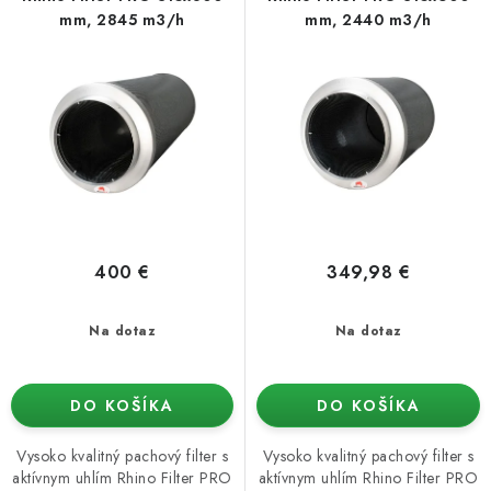
o
p
Podmienky o ochrane osobných údajov
mm, 2845 m3/h
mm, 2440 m3/h
d
r
u
o
k
d
t
u
o
k
v
t
o
v
400 €
349,98 €
Na dotaz
Na dotaz
DO KOŠÍKA
DO KOŠÍKA
Vysoko kvalitný pachový filter s
Vysoko kvalitný pachový filter s
aktívnym uhlím Rhino Filter PRO
aktívnym uhlím Rhino Filter PRO