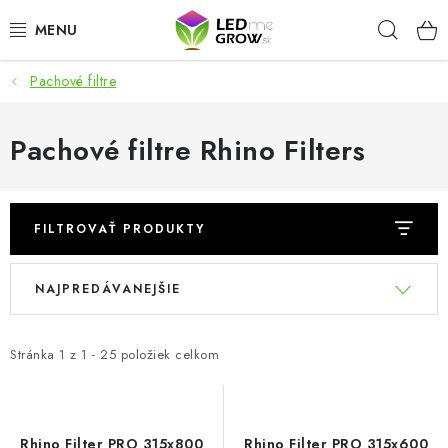
Prejsť
Hľad
na
obsah
Pachové filtre
AKCIE
LED OSVETLENIE PRE RASTLINY
Pachové filtre Rhino Filters
PESTOVATEĽSKÉ POTREBY
FILTROVAŤ PRODUKTY
PRE AKVÁRIA
V
R
NAJPREDÁVANEJŠIE
MICROGREENS
ý
a
p
d
SMART GARDEN
i
e
Stránka
1
z
1
-
25
položiek celkom
s
n
Hodnotenie obchodu
O nákupu
Blog
p
i
Obchodné podmienky
Predávané značky
Kontakt
r
e
Rhino Filter PRO 315x800
Rhino Filter PRO 315x600