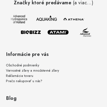
r
Značky ktoré predávame
(a viac...)
p
v
ä
k
t
y
i
v
e
ý
p
i
s
Informácie pre vás
u
Obchodné podmienky
Vernostné zľavy a množstevné zľavy
Reklamácia tovaru
Prečo nakupovať u nás?
Blog