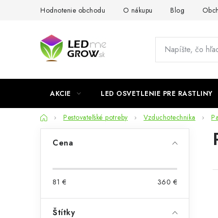
Prejsť
Hodnotenie obchodu
O nákupu
Blog
Obch
na
obsah
AKCIE
LED OSVETLENIE PRE RASTLINY
Domov
Pestovateľské potreby
Vzduchotechnika
Pa
B
Cena
o
č
81
€
360
€
n
ý
Štítky