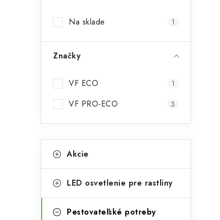
p
Na sklade
i
1
a
n
Značky
e
l
VF ECO
1
VF PRO-ECO
3
K
Preskočiť
Akcie
kategórie
a
t
t
LED osvetlenie pre rastliny
e
g
Pestovateľské potreby