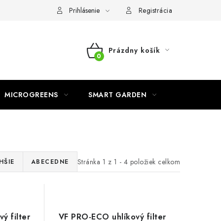
o ochrane osobných údajov
Prihlásenie
Registrácia
Prázdny košík
NÁKUPNÝ
KOŠÍK
MICROGREENS
SMART GARDEN
Stránka
1
z
1
-
4
položiek celkom
HŠIE
ABECEDNE
ý filter
VF PRO-ECO uhlíkový filter