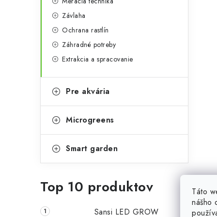
Meracia technika
Závlaha
Ochrana rastlín
Záhradné potreby
Extrakcia a spracovanie
i
Pre akvária
r
Microgreens
Smart garden
Top 10 produktov
Táto w
nášho o
Sansi LED GROW
použív