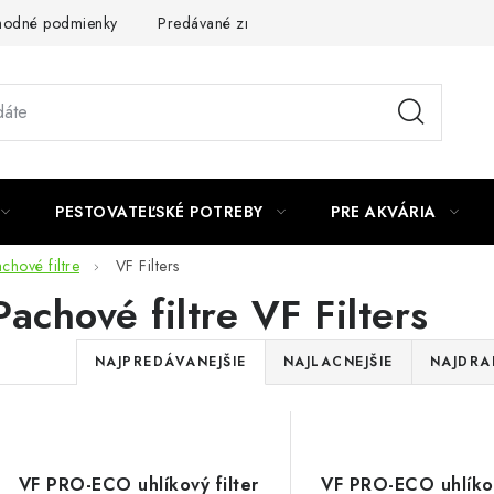
odné podmienky
Predávané značky
Kontakt
Podmienky 
PESTOVATEĽSKÉ POTREBY
PRE AKVÁRIA
chové filtre
VF Filters
Pachové filtre VF Filters
R
NAJPREDÁVANEJŠIE
NAJLACNEJŠIE
NAJDRA
a
V
d
ý
e
VF PRO-ECO uhlíkový filter
VF PRO-ECO uhlíkov