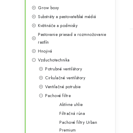
ó
Grow boxy
r
Substráty a pestovateľské médiá
i
Květináče a podmisky
e
Pestovanie priesad a rozmnožovanie
rastlín
Hnojivá
Vzduchotechnika
Potrubné ventilátory
Cirkulačné ventilátory
Ventilačné potrubie
Pachové filtre
Aktívne uhlie
Filtračná rúna
Pachové filtry Urban
Premium