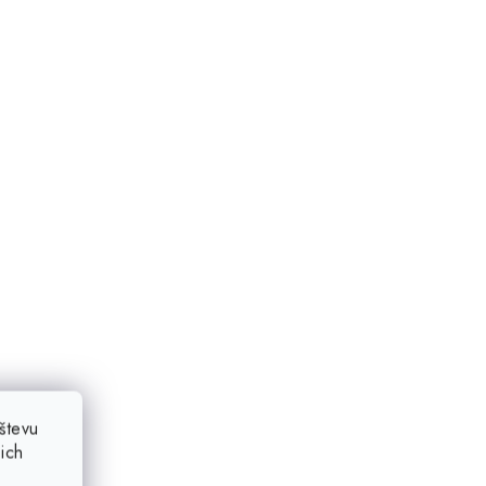
števu
ich