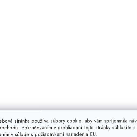
á
d
a
c
e
p
v
k
y
v
ý
ebová stránka používa súbory cookie, aby vám spríjemnila náv
bchodu. Pokračovaním v prehliadaní tejto stránky súhlasíte s 
p
aním v súlade s požiadavkami nariadenia EU.