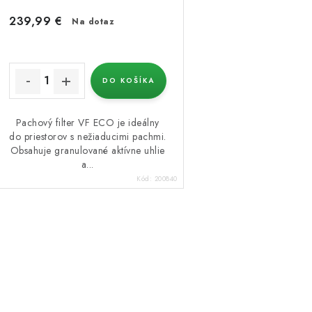
239,99 €
Na dotaz
DO KOŠÍKA
Pachový filter VF ECO je ideálny
do priestorov s nežiaducimi pachmi.
Obsahuje granulované aktívne uhlie
a...
Kód:
200840
O
v