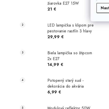
i
žiarovka E27 15W
Nas
21 €
LED lampička s klipom pre
pestovanie rastlín 3 hlavy
29,99 €
Biela lampička so štipcom
2x E27
14,99 €
Potopený starý sud -
dekorácia do akvária
6,99 €
Modulový reflektor 50W