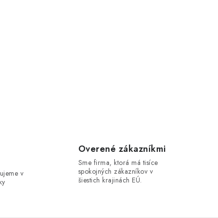
e
Overené zákazníkmi
Sme firma, ktorá má tisíce
spokojných zákazníkov v
ujeme v
šiestich krajinách EÚ.
ky