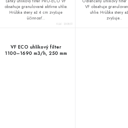
Ľahký uhlíkový filter PRO-ECO VF
Odľahčený uhlíkový filt
obsahuje granulované aktívne uhlie.
VF obsahuje granulovan
Hrúbka steny až 4 cm zvyšuje
uhlie. Hrúbka steny 
účinnosť...
zvyšuje...
Kód:
200851
VF ECO uhlíkový filter
1100–1690 m3/h, 250 mm