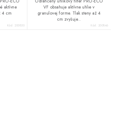
er PRO-ECO
Odľahčený uhlíkový filter PRO-ECO
é aktívne
VF obsahuje aktívne uhlie v
až 4 cm
granulovej forme. Tlak steny až 4
cm zvyšuje...
Kód:
200850
Kód:
200846