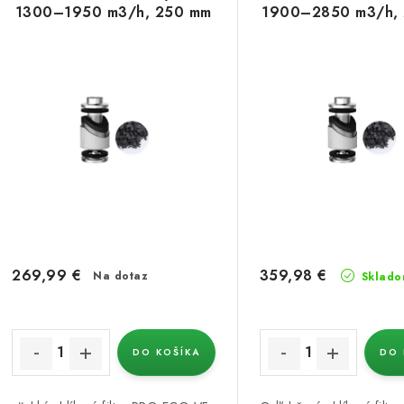
p
1300–1950 m3/h, 250 mm
1900–2850 m3/h,
n
i
s
e
p
p
r
r
o
o
d
d
u
u
269,99 €
359,98 €
Na dotaz
Sklado
k
k
t
o
DO KOŠÍKA
DO 
o
v
v