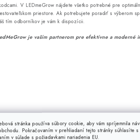
kodcami. V LEDmeGrow nájdete všetko potrebné pre optimálnu
estovateľskom priestore. Ak potrebujete poradiť s výberom sp
áš tím odborníkov je vám k dispozícii.
edMeGrow je vaším partnerom pre efektívne a moderné in
ebová stránka používa súbory cookie, aby vám spríjemnila náv
bchodu. Pokračovaním v prehliadaní tejto stránky súhlasíte s 
aním v súlade s požiadavkami nariadenia EU.