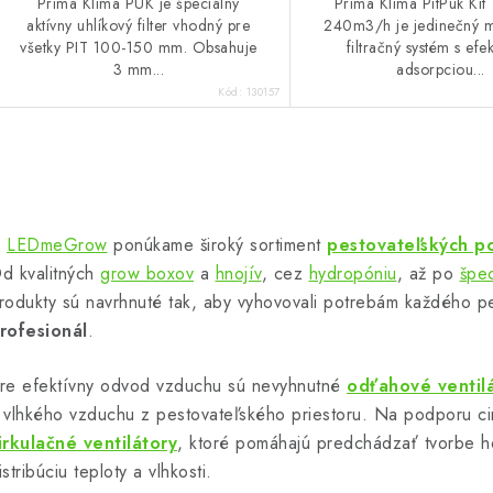
Prima Klíma PUK je špeciálny
Prima Klima PitPuk Ki
aktívny uhlíkový filter vhodný pre
240m3/h je jedinečný 
všetky PIT 100-150 mm. Obsahuje
filtračný systém s efe
3 mm...
adsorpciou...
Kód:
130157
O
v
V
LEDmeGrow
ponúkame široký sortiment
pestovateľských p
d kvalitných
grow boxov
a
hnojív
, cez
hydropóniu
, až po
špec
á
rodukty sú navrhnuté tak, aby vyhovovali potrebám každého p
d
rofesionál
.
a
re efektívny odvod vzduchu sú nevyhnutné
odťahové ventil
c
 vlhkého vzduchu z pestovateľského priestoru. Na podporu cirk
irkulačné ventilátory
, ktoré pomáhajú predchádzať tvorbe h
istribúciu teploty a vlhkosti.
e