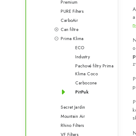
Premium
A
PURE Filters
r
a
CarboAir
n
Can filtre
Prima Klima
N
o
ECO
p
Industry
z
Pachové filtry Prima
Klima Coco
P
Carbocone
i
p
PitPuk
P
Secret Jardin
k
Mountain Air
s
Rhino Filters
N
VF Filters