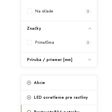
p
Na sklade
i
3
a
n
Značky
e
l
PrimaKlima
3
Príruba / priemer [mm]
K
Preskočiť
Akcie
kategórie
a
t
t
LED osvetlenie pre rastliny
e