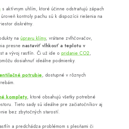
e
s aktívnym uhlím, ktoré účinne odstraňujú zápach
 úroveň kontroly pachu sú k dispozícii riešenia na
iestor diskrétny.
rodukty na
úpravu klímy
, vrátane zvlhčovačov,
žnia presne
nastaviť vlhkosť a teplotu v
t a vývoj rastlín. Či už ide o
pridanie CO2
,
pomôžu dosiahnuť ideálne podmienky.
entilačné potrubie
, dostupné v rôznych
trebám.
čné komplety
, ktoré obsahujú všetky potrebné
storu. Tieto sady sú ideálne pre začiatočníkov aj
nie bez zbytočných starostí.
rastlín a predchádza problémom s plesňami či