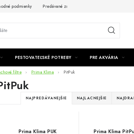
odné podmienky
Predávané značky
Kontakt
Podmienky 
PESTOVATEĽSKÉ POTREBY
PRE AKVÁRIA
chové filtre
Prima Klima
PitPuk
PitPuk
R
NAJPREDÁVANEJŠIE
NAJLACNEJŠIE
NAJDRA
a
V
d
ý
e
Prima Klima PUK
Prima Klima PitPu