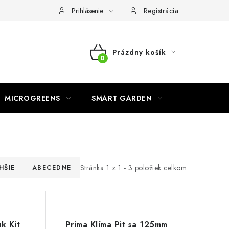
o ochrane osobných údajov
Prihlásenie
Registrácia
Prázdny košík
NÁKUPNÝ
KOŠÍK
MICROGREENS
SMART GARDEN
Stránka
1
z
1
-
3
položiek celkom
HŠIE
ABECEDNE
k Kit
Prima Klíma Pit sa 125mm