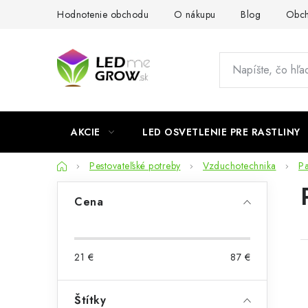
Prejsť
Hodnotenie obchodu
O nákupu
Blog
Obch
na
obsah
AKCIE
LED OSVETLENIE PRE RASTLINY
Domov
Pestovateľské potreby
Vzduchotechnika
Pa
B
Cena
o
č
21
€
87
€
n
ý
Štítky