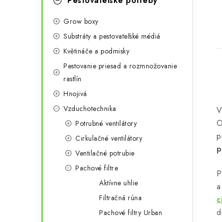
g
Pestovateľské potreby
ó
Grow boxy
r
Substráty a pestovateľské médiá
i
Květináče a podmisky
e
Pestovanie priesad a rozmnožovanie
rastlín
Hnojivá
Vzduchotechnika
l
O
Potrubné ventilátory
p
Cirkulačné ventilátory
p
Ventilačné potrubie
Pachové filtre
P
Aktívne uhlie
a
i
Filtračná rúna
c
d
Pachové filtry Urban