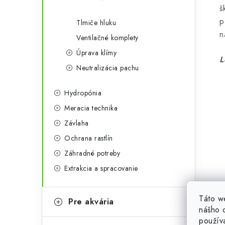
š
p
Tlmiče hluku
n
Ventilačné komplety
Úprava klímy
L
Neutralizácia pachu
Hydropónia
Meracia technika
Závlaha
Ochrana rastlín
Záhradné potreby
Extrakcia a spracovanie
Táto w
Pre akvária
nášho o
použív