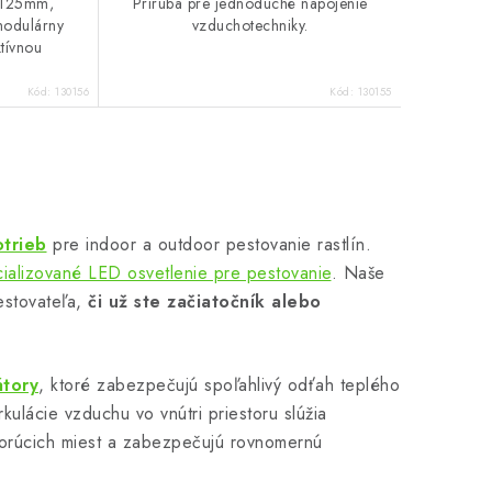
t 125mm,
Príruba pre jednoduché napojenie
modulárny
vzduchotechniky.
ktívnou
Kód:
130156
Kód:
130155
otrieb
pre indoor a outdoor pestovanie rastlín.
ializované LED osvetlenie pre pestovanie
. Naše
estovateľa,
či už ste začiatočník alebo
átory
, ktoré zabezpečujú spoľahlivý odťah teplého
ulácie vzduchu vo vnútri priestoru slúžia
orúcich miest a zabezpečujú rovnomernú