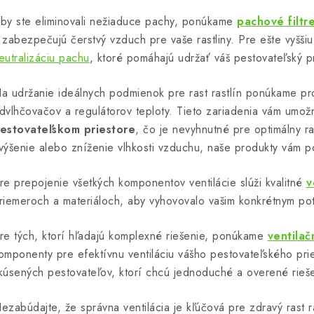
p
by ste eliminovali nežiaduce pachy, ponúkame
pachové filtr
 zabezpečujú čerstvý vzduch pre vaše rastliny. Pre ešte vyššiu
eutralizáciu pachu
, ktoré pomáhajú udržať váš pestovateľský pr
v
k
a udržanie ideálnych podmienok pre rast rastlín ponúkame p
y
dvlhčovačov a regulátorov teploty. Tieto zariadenia vám umo
v
estovateľskom priestore
, čo je nevyhnutné pre optimálny ras
výšenie alebo zníženie vlhkosti vzduchu, naše produkty vám 
ý
p
re prepojenie všetkých komponentov ventilácie slúži kvalitné
v
riemeroch a materiáloch, aby vyhovovalo vašim konkrétnym po
s
re tých, ktorí hľadajú komplexné riešenie, ponúkame
ventila
u
omponenty pre efektívnu ventiláciu vášho pestovateľského prie
kúsených pestovateľov, ktorí chcú jednoduché a overené rieše
ezabúdajte, že správna ventilácia je kľúčová pre zdravý rast 