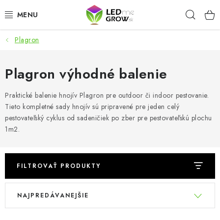
Prejsť
Hľad
na
obsah
Plagron
AKCIE
LED OSVETLENIE PRE RASTLINY
Plagron výhodné balenie
PESTOVATEĽSKÉ POTREBY
Praktické balenie hnojív Plagron pre outdoor či indoor pestovanie.
Tieto kompletné sady hnojív sú pripravené pre jeden celý
pestovateľský cyklus od sadeničiek po zber pre pestovateľskú plochu
PRE AKVÁRIA
1m2.
MICROGREENS
FILTROVAŤ PRODUKTY
SMART GARDEN
V
R
NAJPREDÁVANEJŠIE
Hodnotenie obchodu
O nákupu
Blog
ý
a
p
d
Obchodné podmienky
Predávané značky
Kontakt