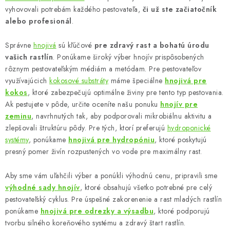
vyhovovali potrebám každého pestovateľa,
či už ste začiatočník
a
alebo profesionál
.
c
i
Správne
hnojivá
sú kľúčové
pre zdravý rast a bohatú úrodu
e
vašich rastlín
. Ponúkame široký výber hnojív prispôsobených
p
rôznym pestovateľským médiám a metódam. Pre pestovateľov
r
využívajúcich
kokosové substráty
máme špeciálne
hnojivá pre
v
kokos
, ktoré zabezpečujú optimálne živiny pre tento typ pestovania.
k
Ak pestujete v pôde, určite oceníte našu ponuku
hnojív pre
zeminu
, navrhnutých tak, aby podporovali mikrobiálnu aktivitu a
y
zlepšovali štruktúru pôdy. Pre tých, ktorí preferujú
hydroponické
v
systémy
, ponúkame
hnojivá pre hydropóniu
, ktoré poskytujú
ý
presný pomer živín rozpustených vo vode pre maximálny rast.
p
i
Aby sme vám uľahčili výber a ponúkli výhodnú cenu, pripravili sme
s
výhodné sady hnojív
, ktoré obsahujú všetko potrebné pre celý
u
pestovateľský cyklus. Pre úspešné zakorenenie a rast mladých rastlín
ponúkame
hnojivá pre odrezky a výsadbu
, ktoré podporujú
tvorbu silného koreňového systému a zdravý štart rastlín.