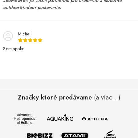
LedMeGrow je vaším partnerom pre efektívne a moderné
outdoor&indoor pestovanie.
Michal
Som spoko
Z
á
Značky ktoré predávame
(a viac...)
p
ä
t
i
e