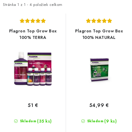
i
e
Stránka
Podmienky o ochrane osobných údajov
1
z
1
-
4
položiek celkom
s
n
p
i
r
e
Plagron Top Grow Box
Plagron Top Grow Box
o
p
100% TERRA
100% NATURAL
d
r
u
o
k
d
t
u
o
k
v
t
o
v
51 €
54,99 €
(35 ks)
(9 ks)
Skladom
Skladom