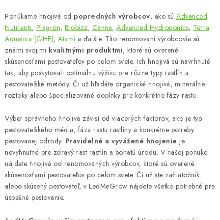
Ponúkame hnojivá od
popredných výrobcov
, ako sú
Advanced
Nutrients
,
Plagron
,
Biobizz
,
Canna
,
Advanced Hydroponics
,
Terra
Aquatica (GHE)
,
Atami
a ďalšie. Títo renomovaní výrobcovia sú
známi svojimi
kvalitnými produktmi
, ktoré sú overené
skúsenosťami pestovateľov po celom svete. Ich hnojivá sú navrhnuté
tak, aby poskytovali optimálnu výživu pre rôzne typy rastlín a
pestovateľské metódy. Či už hľadáte organické hnojivá, minerálne
roztoky alebo špecializované doplnky pre konkrétne fázy rastu.
Výber správneho hnojiva závisí od viacerých faktorov, ako je typ
pestovateľského média, fáza rastu rastliny a konkrétne potreby
pestovanej odrody.
Pravidelné a vyvážené hnojenie
je
nevyhnutné pre zdravý rast rastlín a bohatú úrodu. V našej ponuke
nájdete hnojivá od renomovaných výrobcov, ktoré sú overené
skúsenosťami pestovateľov po celom svete. Či už ste začiatočník
alebo skúsený pestovateľ, v LedMeGrow nájdete všetko potrebné pre
úspešné pestovanie.