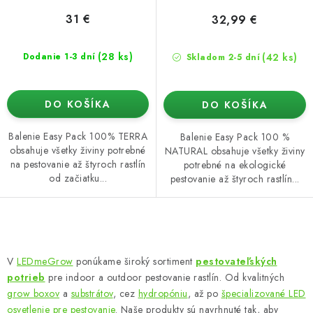
31 €
32,99 €
(28 ks)
(42 ks)
Dodanie 1-3 dní
Skladom 2-5 dní
DO KOŠÍKA
DO KOŠÍKA
Balenie Easy Pack 100% TERRA
Balenie Easy Pack 100 %
obsahuje všetky živiny potrebné
NATURAL obsahuje všetky živiny
na pestovanie až štyroch rastlín
potrebné na ekologické
od začiatku...
pestovanie až štyroch rastlín...
O
v
V
LEDmeGrow
ponúkame široký sortiment
pestovateľských
l
potrieb
pre indoor a outdoor pestovanie rastlín. Od kvalitných
á
grow boxov
a
substrátov
, cez
hydropóniu
, až po
špecializované LED
d
osvetlenie pre pestovanie
. Naše produkty sú navrhnuté tak, aby